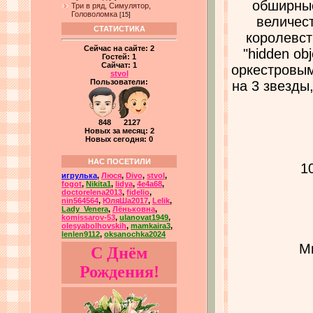
обширные
Три в ряд, Симулятор,
Головоломка
[15]
величес
СТАТИСТИКА
королевст
Сейчас на сайте:
2
"hidden o
Гостей:
1
Сайчат:
1
оркестровым
stvol
Пользователи:
на 3 звезды
848 2127
Новых за месяц: 2
Новых сегодня: 0
НАС ПОСЕТИЛИ
1
игрулька
,
Люся
,
Divo
,
stvol
,
fogot
,
Nikita1
,
lidya
,
4e4a68
,
doctorelena2013
,
fidelio
,
nin564564
,
ЮляШа2017
,
Lelik
,
Lady_Venera
,
Лёньковна
,
komissarov-53
,
ulanovat1949
,
olesyabolhovskih
,
mamkaira3
,
lenlen9112
,
oksanochka2024
Ми
С Днём
Рождения!