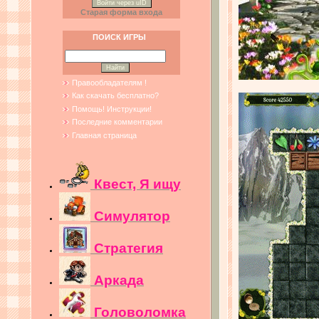
Войти через uID
Старая форма входа
ПОИСК ИГРЫ
Правообладателям !
Как скачать бесплатно?
Помощь! Инструкции!
Последние комментарии
Главная страница
Квест, Я ищу
Симулятор
Стратегия
Аркада
Головоломка