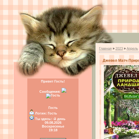
Главная
»
2023
»
Апрель
Джевел Матч Прир
Привет Гость!
Сообщения:
Гость
Логин:
Гость
Ты здесь:
-й день
09.08.2026
Воскресенье
19:18