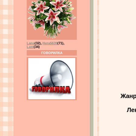
Lana
(32)
,
Ната5639
(71)
,
Last
(34)
ГОВОРИЛКА
Жанр
Ле