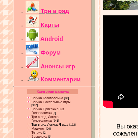
Три в ряд
Карты
Android
Форум
Анонсы игр
Комментарии
Категории раздела
Логика Головоломка
[88]
Логика Настольные игры
[967]
Логика Приключения
Головоломка
[3]
Три в ряд, Логика,
Головоломка
[541]
Три в ряд Логика Я ищу
Вы ока
[162]
Маджонг
[99]
сожален
Тетрис
[2]
Зуманоид
[5]