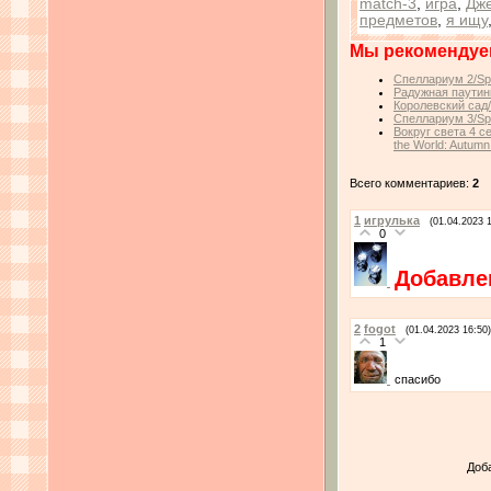
match-3
,
игра
,
Дж
предметов
,
я ищу
Мы рекомендуе
Спеллариум 2/Spe
Радужная паутин
Королевский сад
Спеллариум 3/Spe
Вокруг света 4 с
the World: Autumn
Всего комментариев:
2
1
игрулька
(01.04.2023 
0
Добавлен
2
fogot
(01.04.2023 16:50)
1
спасибо
Доб