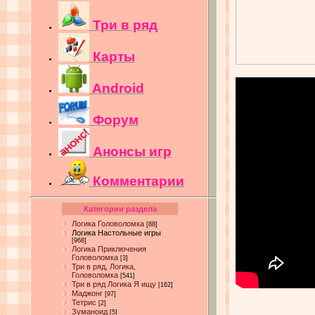
Три в ряд
Карты
Android
Форум
Анонсы игр
Комментарии
Категории раздела
Логика Головоломка
[88]
Логика Настольные игры
[968]
Логика Приключения
Головоломка
[3]
Три в ряд, Логика,
Головоломка
[541]
Три в ряд Логика Я ищу
[162]
Маджонг
[97]
Тетрис
[2]
Зуманоид
[5]