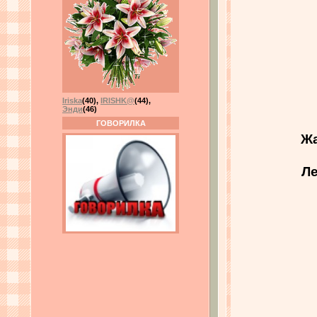
Iriska
(40)
,
IRISHK@
(44)
,
Энди
(46)
ГОВОРИЛКА
Жа
Ле