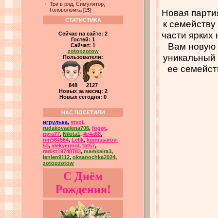
Три в ряд, Симулятор,
Головоломка
Новая парти
[15]
СТАТИСТИКА
к семейству 
части ярких
Сейчас на сайте:
2
Гостей:
1
Вам новую 
Сайчат:
1
zotopzotow
уникальный 
Пользователи:
ее семейст
848 2127
Новых за месяц: 2
Новых сегодня: 0
НАС ПОСЕТИЛИ
игрулька
,
stvol
,
rudakovaelena706
,
fogot
,
nyra77
,
Nikita1
,
4e4a68
,
nin564564
,
Lelik
,
komissarov-
53
,
alekyermol
,
tat57
,
radist19748783
,
mamkaira3
,
lenlen9112
,
oksanochka2024
,
zotopzotow
С Днём
Рождения!