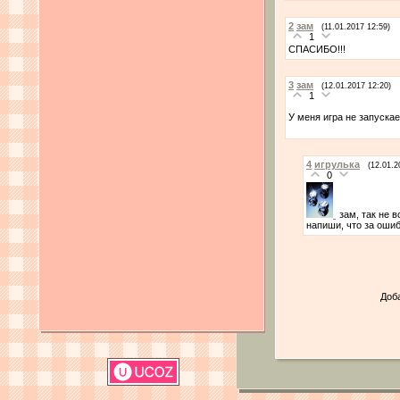
2
зам
(11.01.2017 12:59)
1
СПАСИБО!!!
3
зам
(12.01.2017 12:20)
1
У меня игра не запуск
4
игрулька
(12.01.2
0
зам, так не 
напиши, что за ошиб
Доб