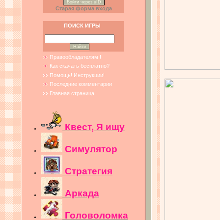
Войти через uID
Старая форма входа
ПОИСК ИГРЫ
Правообладателям !
Как скачать бесплатно?
Помощь! Инструкции!
Последние комментарии
Главная страница
Квест, Я ищу
Симулятор
Стратегия
Аркада
Головоломка