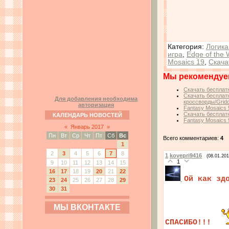
Категория
:
Логика
игра
,
Edge of the 
Mosaics 19
,
Скача
Мы рекомендуе
Скачать бесплатн
Скачать бесплатн
Для добавления необходима
кроссворды/Gridd
авторизация
Fantasy Mosaics 
Скачать бесплатн
КАЛЕНДАРЬ НОВОСТЕЙ
Fantasy Mosaics 9
«
Январь 2017
»
Пн
Вт
Ср
Чт
Пт
Сб
Вс
Всего комментариев:
4
1
2
3
4
5
6
7
8
1
kovepri9416
(08.01.201
1
9
10
11
12
13
14
15
16
17
18
19
20
21
22
Ой как зд
23
24
25
26
27
28
29
30
31
МЫ ВКОНТАКТЕ
СПАСИБО!!!