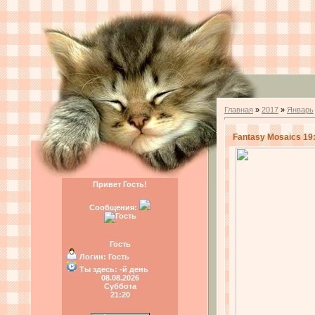
Главная
»
2017
»
Январь
Fantasy Mosaics 19
Привет Гость!
Сообщения:
Гость
Логин:
Гость
Ты здесь:
-й день
08.08.2026
Суббота
21:20