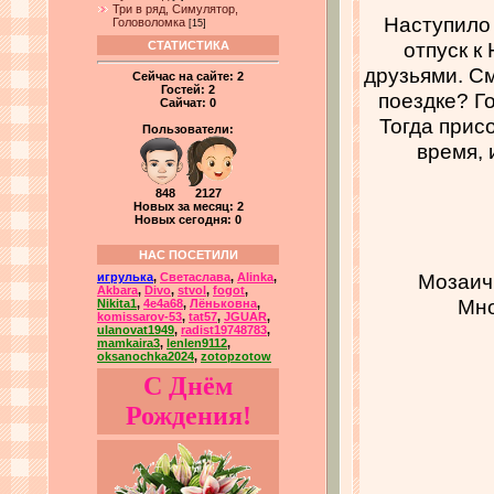
Три в ряд, Симулятор,
Наступило 
Головоломка
[15]
отпуск к
СТАТИСТИКА
друзьями. См
Сейчас на сайте:
2
Гостей:
2
поездке? Го
Сайчат:
0
Тогда прис
Пользователи:
время,
848 2127
Новых за месяц: 2
Новых сегодня: 0
НАС ПОСЕТИЛИ
Мозаич
игрулька
,
Светаслава
,
Alinka
,
Akbara
,
Divo
,
stvol
,
fogot
,
Мно
Nikita1
,
4e4a68
,
Лёньковна
,
komissarov-53
,
tat57
,
JGUAR
,
ulanovat1949
,
radist19748783
,
mamkaira3
,
lenlen9112
,
oksanochka2024
,
zotopzotow
С Днём
Рождения!