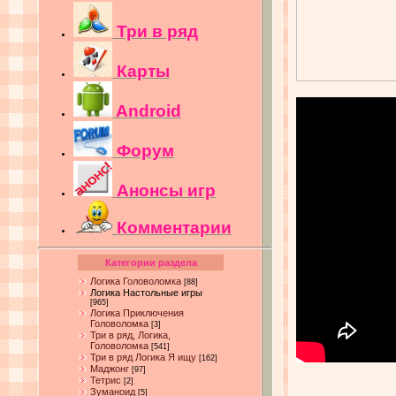
Три в ряд
Карты
Android
Форум
Анонсы игр
Комментарии
Категории раздела
Логика Головоломка
[88]
Логика Настольные игры
[965]
Логика Приключения
Головоломка
[3]
Три в ряд, Логика,
Головоломка
[541]
Три в ряд Логика Я ищу
[162]
Маджонг
[97]
Тетрис
[2]
Зуманоид
[5]