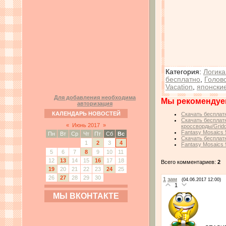
Категория
:
Логика
бесплатно
,
Голов
Vacation
,
японски
Для добавления необходима
Мы рекомендуе
авторизация
КАЛЕНДАРЬ НОВОСТЕЙ
Скачать бесплатн
Скачать бесплатн
«
Июнь 2017
»
кроссворды/Gridd
Fantasy Mosaics 
Пн
Вт
Ср
Чт
Пт
Сб
Вс
Скачать бесплатн
1
2
3
4
Fantasy Mosaics 9
5
6
7
8
9
10
11
12
13
14
15
16
17
18
Всего комментариев:
2
19
20
21
22
23
24
25
26
27
28
29
30
1
зам
(04.06.2017 12:00)
1
МЫ ВКОНТАКТЕ