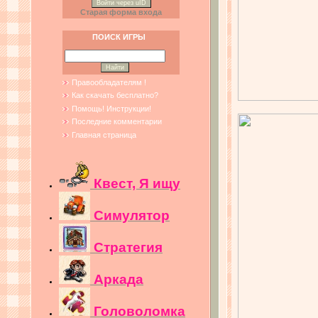
Войти через uID
Старая форма входа
ПОИСК ИГРЫ
Правообладателям !
Как скачать бесплатно?
Помощь! Инструкции!
Последние комментарии
Главная страница
Квест, Я ищу
Симулятор
Стратегия
Аркада
Головоломка