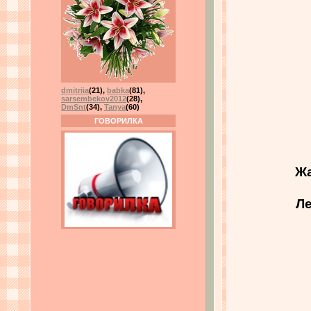
dmitriia
(21)
,
babka
(81)
,
sarsembekov2012
(28)
,
DmSnt
(34)
,
Tanya
(60)
ГОВОРИЛКА
Жа
Ле