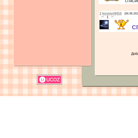
СПАСИ
2
kovepri9416
(04.06.201
1
С
Доб