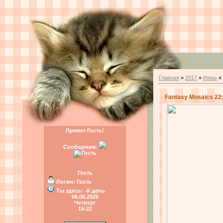
Главная
»
2017
»
Июнь
»
Fantasy Mosaics 22
Привет Гость!
Сообщения:
Гость
Логин:
Гость
Ты здесь:
-й день
06.08.2026
Четверг
15:22