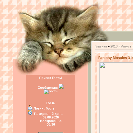
Главная
»
2018
»
Август
Fantasy Mosaics 31
Привет Гость!
Сообщения:
Гость
Логин:
Гость
Ты здесь:
-й день
09.08.2026
Воскресенье
00:36