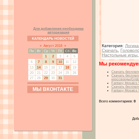
Для добавления необходима
авторизация
КАЛЕНДАРЬ НОВОСТЕЙ
Категория
:
Логика
«
Август 2018
»
Скачать
,
Головол
Пн
Вт
Ср
Чт
Пт
Сб
Вс
Настольные игры
1
2
3
4
5
6
7
8
9
10
11
12
Мы рекомендуе
13
14
15
16
17
18
19
Скачать бесплатн
20
21
22
23
24
25
26
Скачать бесплатн
27
28
29
30
31
кроссворды/Gridd
Fantasy Mosaics 
Скачать бесплатн
МЫ ВКОНТАКТЕ
Fantasy Mosaics 9
Всего комментариев:
0
Доб