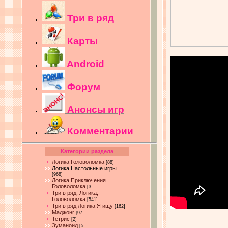
Три в ряд
Карты
Android
Форум
Анонсы игр
Комментарии
Категории раздела
Логика Головоломка
[88]
Логика Настольные игры
[968]
Логика Приключения
Головоломка
[3]
Три в ряд, Логика,
Головоломка
[541]
Три в ряд Логика Я ищу
[162]
Маджонг
[97]
Тетрис
[2]
Зуманоид
[5]