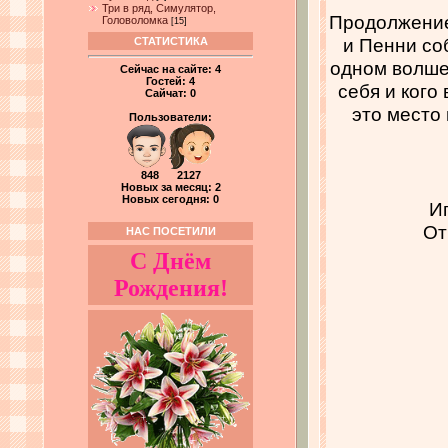
Три в ряд, Симулятор,
Продолжение 
Головоломка
[15]
и Пенни со
СТАТИСТИКА
одном волше
Сейчас на сайте:
4
Гостей:
4
себя и кого
Сайчат:
0
это место
Пользователи:
848 2127
Новых за месяц: 2
Новых сегодня: 0
И
От
НАС ПОСЕТИЛИ
С Днём
Рождения!