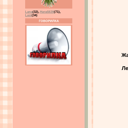
Lana
(32)
,
Ната5639
(71)
,
Last
(34)
ГОВОРИЛКА
Жа
Ле