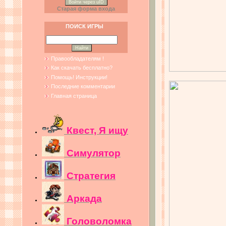
Войти через uID
Старая форма входа
ПОИСК ИГРЫ
Правообладателям !
Как скачать бесплатно?
Помощь! Инструкции!
Последние комментарии
Главная страница
Квест, Я ищу
Симулятор
Стратегия
Аркада
Головоломка