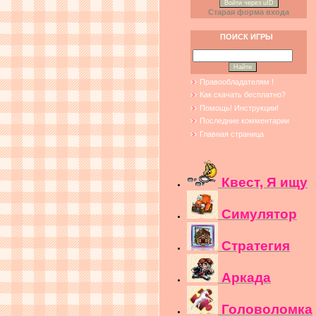
Войти через uID
Старая форма входа
ПОИСК ИГРЫ
Правообладателям !
Как скачать бесплатно?
Помощь! Инструкции!
Последние комментарии
Главная страница
Квест, Я ищу
Симулятор
Стратегия
Аркада
Головоломка