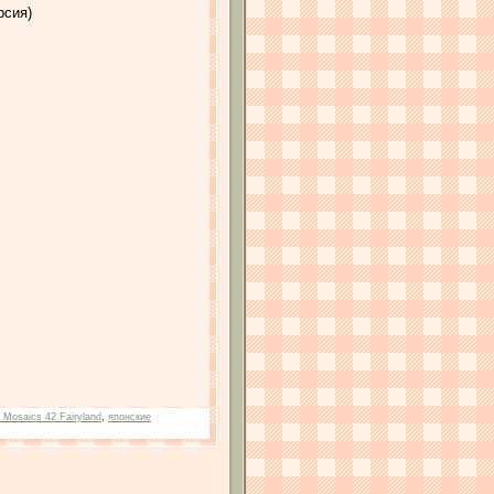
рсия)
 Mosaics 42 Fairyland
,
японские