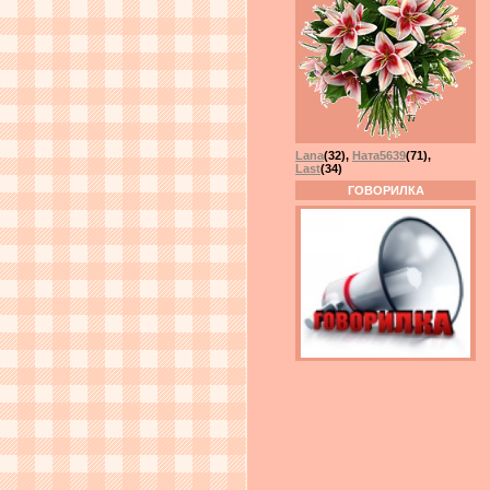
Lana
(32)
,
Ната5639
(71)
,
Last
(34)
ГОВОРИЛКА