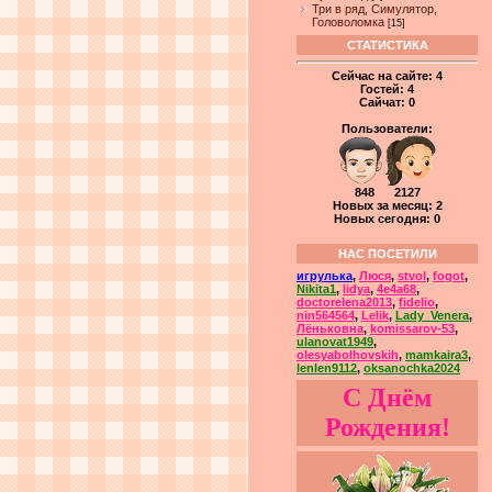
Три в ряд, Симулятор,
Головоломка
[15]
СТАТИСТИКА
Сейчас на сайте:
4
Гостей:
4
Сайчат:
0
Пользователи:
848 2127
Новых за месяц: 2
Новых сегодня: 0
НАС ПОСЕТИЛИ
игрулька
,
Люся
,
stvol
,
fogot
,
Nikita1
,
lidya
,
4e4a68
,
doctorelena2013
,
fidelio
,
nin564564
,
Lelik
,
Lady_Venera
,
Лёньковна
,
komissarov-53
,
ulanovat1949
,
olesyabolhovskih
,
mamkaira3
,
lenlen9112
,
oksanochka2024
С Днём
Рождения!