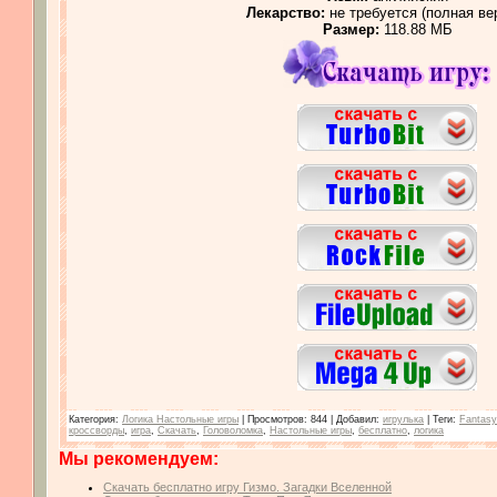
Лекарство:
не требуется (полная ве
Размер:
118.88 МБ
Категория
:
Логика Настольные игры
|
Просмотров
: 844 |
Добавил
:
игрулька
|
Теги
:
Fantasy
кроссворды
,
игра
,
Скачать
,
Головоломка
,
Настольные игры
,
бесплатно
,
логика
Мы рекомендуем:
Скачать бесплатно игру Гизмо. Загадки Вселенной