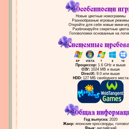
Новые цветные номограммы
Разнообразные игровые режимы
Откройте для себя новые мини-иг
Разблокируйте секретные цвета
Головоломки основанные на логи
Процессор:
1.6 GHz и выше
ОЗУ:
1024 MB и выше
DirectX:
9.0 или выше
HDD:
127 МБ свободного места
Год выпуска:
2020
Жанр:
японские кроссворды, голово
Язык:
английский