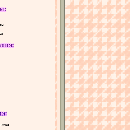
ры
ке
ломка