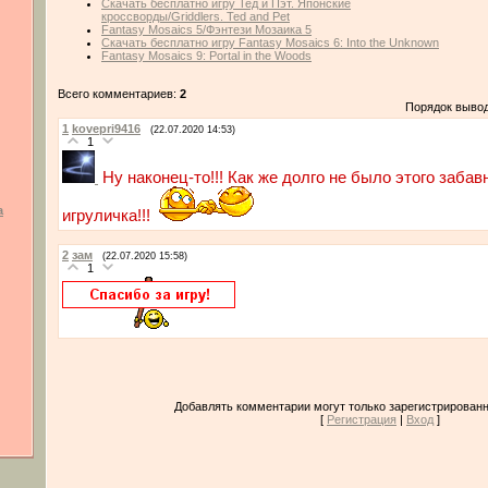
Скачать бесплатно игру Тед и Пэт. Японские
кроссворды/Griddlers. Ted and Pet
Fantasy Mosaics 5/Фэнтези Мозаика 5
Скачать бесплатно игру Fantasy Mosaics 6: Into the Unknown
Fantasy Mosaics 9: Portal in the Woods
Всего комментариев:
2
Порядок выво
1
kovepri9416
(22.07.2020 14:53)
1
Ну наконец-то!!! Как же долго не было этого забав
а
игруличка!!!
2
зам
(22.07.2020 15:58)
1
Добавлять комментарии могут только зарегистрированн
[
Регистрация
|
Вход
]