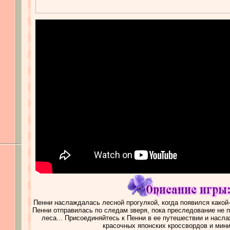
Пенни наслаждалась лесной прогулкой, когда появился какой-т
Пенни отправилась по следам зверя, пока преследование не 
леса... Присоединяйтесь к Пенни в ее путешествии и насл
красочных японских кроссвордов и мини