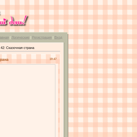
авная
|
Логические
|
Регистрация
|
Вход
 42: Cказочная страна
трана
19:47