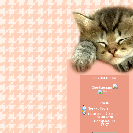
Привет Гость!
Сообщения:
Гость
Логин:
Гость
Ты здесь:
-й день
09.08.2026
Воскресенье
17:07