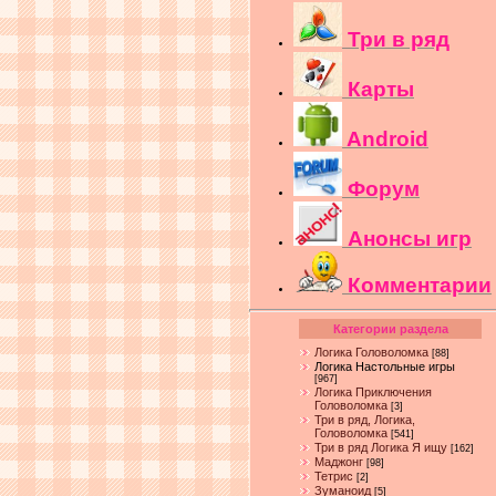
Три в ряд
Карты
Android
Форум
Анонсы игр
Комментарии
Категории раздела
Логика Головоломка
[88]
Логика Настольные игры
[967]
Логика Приключения
Головоломка
[3]
Три в ряд, Логика,
Головоломка
[541]
Три в ряд Логика Я ищу
[162]
Маджонг
[98]
Тетрис
[2]
Зуманоид
[5]