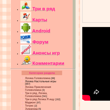
Три в ряд
Карты
Android
Форум
Анонсы игр
Комментарии
Категории раздела
Логика Головоломка
[88]
Логика Настольные игры
[967]
Логика Приключения
Головоломка
[3]
Три в ряд, Логика,
Головоломка
[541]
Три в ряд Логика Я ищу
[162]
Маджонг
[97]
Тетрис
[2]
Зуманоид
[5]