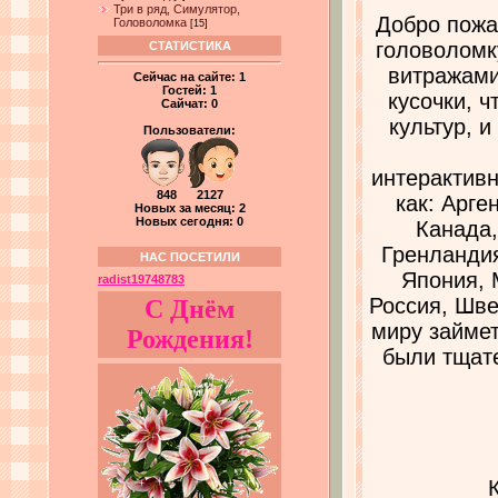
Три в ряд, Симулятор,
Добро пожа
Головоломка
[15]
головоломк
СТАТИСТИКА
витражами
Сейчас на сайте:
1
Гостей:
1
кусочки, 
Сайчат:
0
культур, 
Пользователи:
интерактивн
848 2127
как: Арге
Новых за месяц: 2
Новых сегодня: 0
Канада,
Гренландия
НАС ПОСЕТИЛИ
Япония, 
radist19748783
Россия, Шве
С Днём
миру займет
Рождения!
были тщате