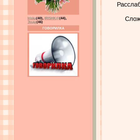
Рассла
Слож
Iriska
(40)
,
IRISHK@
(44)
,
Энди
(46)
ГОВОРИЛКА