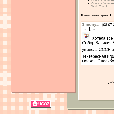
Скачать бесплатн
Скачать бесплатн
World Tour 2
Всего комментариев:
1
1
monya
(08.07.
1
Хотела всё 
Собор Василия Б
увидела СССР и 
Интересная игра.
мелкая..Спасибо
Доб