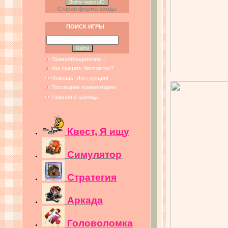
Войти через uID
Старая форма входа
ПОИСК ИГРЫ
Правообладателям !
Как скачать бесплатно?
Помощь! Инструкции!
Последние комментарии
Главная страница
Квест, Я ищу
Симулятор
Стратегия
Аркада
Головоломка