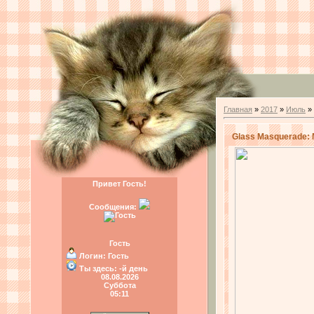
Главная
»
2017
»
Июль
»
Glass Masquerade:
Привет Гость!
Сообщения:
Гость
Логин:
Гость
Ты здесь:
-й день
08.08.2026
Суббота
05:11