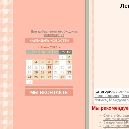
Ле
Для добавления необходима
авторизация
КАЛЕНДАРЬ НОВОСТЕЙ
«
Июль 2017
»
Пн
Вт
Ср
Чт
Пт
Сб
Вс
1
2
3
4
5
6
7
8
9
10
11
12
13
14
15
16
17
18
19
20
21
22
23
24
25
26
27
28
29
30
31
Категория
:
Логика
МЫ ВКОНТАКТЕ
Головоломка
,
бес
логика
,
Междунар
Мы рекомендуе
Скачать бесплатн
Валентина/Holiday
Загадки Азии 2/Ri
Скачать бесплатн