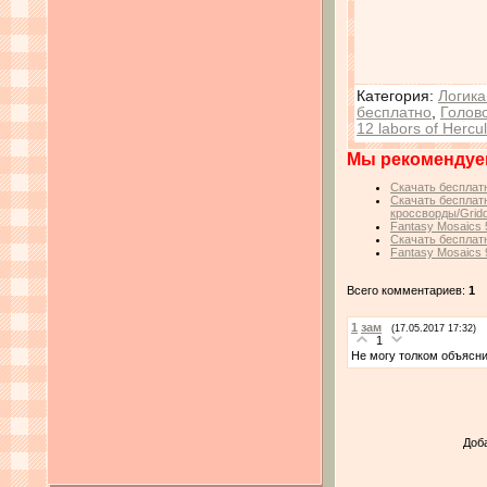
Категория
:
Логика
бесплатно
,
Голов
12 labors of Hercu
Мы рекомендуе
Скачать бесплатн
Скачать бесплатн
кроссворды/Gridd
Fantasy Mosaics 
Скачать бесплатн
Fantasy Mosaics 9
Всего комментариев:
1
1
зам
(17.05.2017 17:32)
1
Не могу толком объясни
Доб