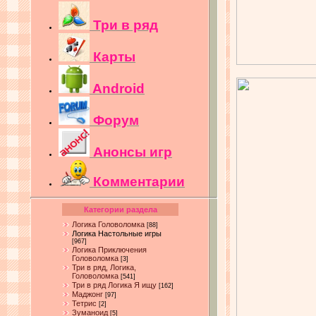
Три в ряд
Карты
Android
Форум
Анонсы игр
Комментарии
Категории раздела
Логика Головоломка
[88]
Логика Настольные игры
[967]
Логика Приключения
Головоломка
[3]
Три в ряд, Логика,
Головоломка
[541]
Три в ряд Логика Я ищу
[162]
Маджонг
[97]
Тетрис
[2]
Зуманоид
[5]