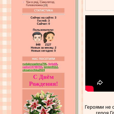
Три в ряд, Симулятор,
Головоломка
[15]
СТАТИСТИКА
Сейчас на сайте:
3
Гостей:
3
Сайчат:
0
Пользователи:
848 2127
Новых за месяц: 2
Новых сегодня: 0
НАС ПОСЕТИЛИ
rudakovaelena706
,
4e4a68
,
radist19748783
,
lenlen9112
,
oksanochka2024
С Днём
Рождения!
Героями не с
героя Г