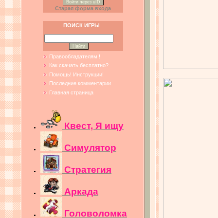
Войти через uID
Старая форма входа
ПОИСК ИГРЫ
Правообладателям !
Как скачать бесплатно?
Помощь! Инструкции!
Последние комментарии
Главная страница
Квест, Я ищу
Симулятор
Стратегия
Аркада
Головоломка