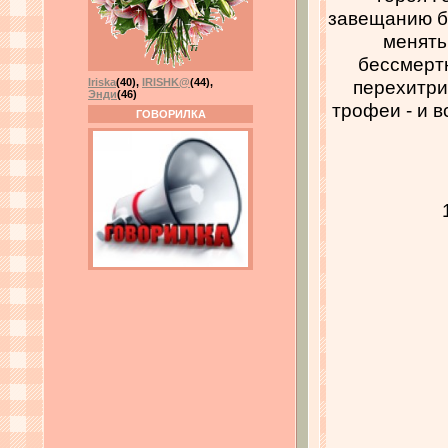
завещанию бо
менять
бессмерт
перехитри
Iriska
(40)
,
IRISHK@
(44)
,
Энди
(46)
трофеи - и 
ГОВОРИЛКА