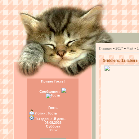
Главная
»
2017
»
Май
»
1
Griddlers: 12 labors
Привет Гость!
Сообщения:
Гость
Логин:
Гость
Ты здесь:
-й день
08.08.2026
Суббота
08:52