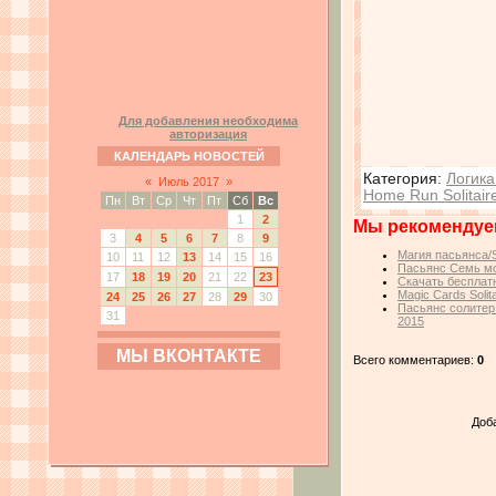
Для добавления необходима
авторизация
КАЛЕНДАРЬ НОВОСТЕЙ
Категория
:
Логика
«
Июль 2017
»
Home Run Solitair
Пн
Вт
Ср
Чт
Пт
Сб
Вс
1
2
Мы рекомендуе
3
4
5
6
7
8
9
Магия пасьянса/So
10
11
12
13
14
15
16
Пасьянс Семь мор
17
18
19
20
21
22
23
Скачать бесплатн
Magic Cards Soli
24
25
26
27
28
29
30
Пасьянс солитер:
31
2015
МЫ ВКОНТАКТЕ
Всего комментариев:
0
Доб