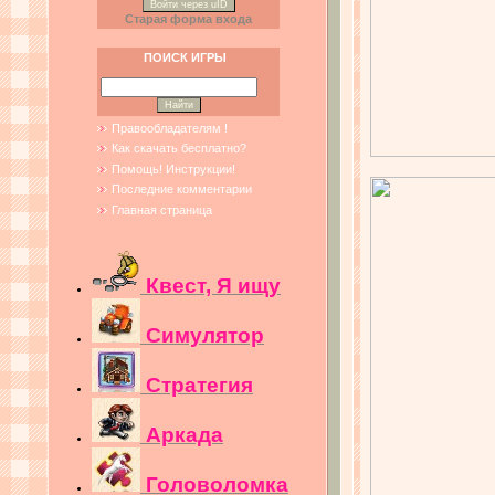
Войти через uID
Старая форма входа
ПОИСК ИГРЫ
Правообладателям !
Как скачать бесплатно?
Помощь! Инструкции!
Последние комментарии
Главная страница
Квест, Я ищу
Симулятор
Стратегия
Аркада
Головоломка