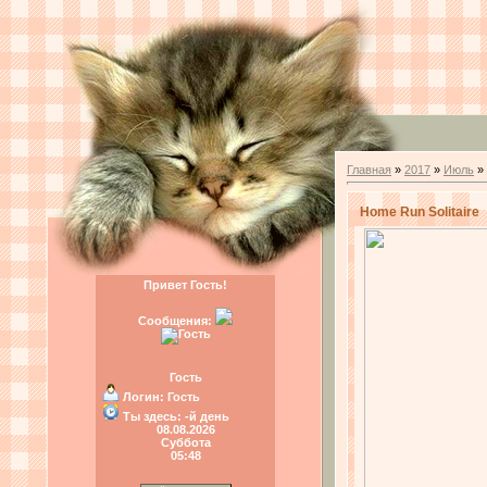
Главная
»
2017
»
Июль
»
Home Run Solitaire
Привет Гость!
Сообщения:
Гость
Логин:
Гость
Ты здесь:
-й день
08.08.2026
Суббота
05:48