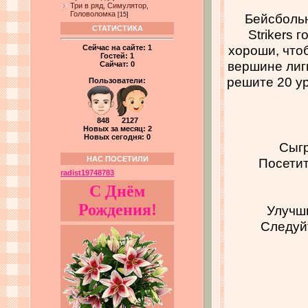
Три в ряд, Симулятор,
Головоломка
[15]
Бейсбольн
СТАТИСТИКА
Strikers 
хороши, чтоб
Сейчас на сайте:
1
Гостей:
1
вершине лиг
Сайчат:
0
решите 20 ур
Пользователи:
848 2127
Новых за месяц: 2
Новых сегодня: 0
Сыгр
НАС ПОСЕТИЛИ
Посетит
radist19748783
С Днём
Рождения!
Улучши
Следуй