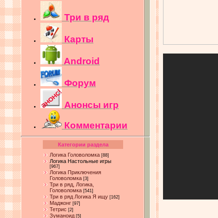
Три в ряд
Карты
Android
Форум
Анонсы игр
Комментарии
Категории раздела
Логика Головоломка
[88]
Логика Настольные игры
[967]
Логика Приключения
Головоломка
[3]
Три в ряд, Логика,
Головоломка
[541]
Три в ряд Логика Я ищу
[162]
Маджонг
[97]
Тетрис
[2]
Зуманоид
[5]