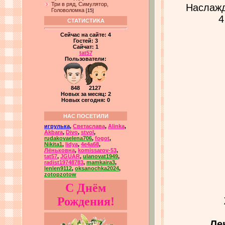
Три в ряд, Симулятор,
Наслажд
Головоломка
[15]
4
СТАТИСТИКА
Сейчас на сайте:
4
Гостей:
3
Сайчат:
1
tat57
Пользователи:
848 2127
Новых за месяц: 2
Новых сегодня: 0
НАС ПОСЕТИЛИ
игрулька
,
Светаслава
,
Alinka
,
Akbara
,
Divo
,
stvol
,
rudakovaelena706
,
fogot
,
Nikita1
,
lidya
,
4e4a68
,
Лёньковна
,
komissarov-53
,
tat57
,
JGUAR
,
ulanovat1949
,
radist19748783
,
mamkaira3
,
lenlen9112
,
oksanochka2024
,
zotopzotow
С Днём
Рождения!
Ле