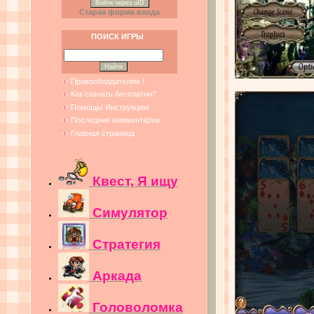
Войти через uID
Старая форма входа
ПОИСК ИГРЫ
Правообладателям !
Как скачать бесплатно?
Помощь! Инструкции!
Последние комментарии
Главная страница
Квест, Я ищу
Симулятор
Стратегия
Аркада
Головоломка