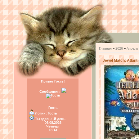
Главная
»
2026
»
Апрель
Jewel Match: Atlant
Привет Гость!
Сообщения:
Гость
Логин:
Гость
Ты здесь:
-й день
06.08.2026
Четверг
18:41