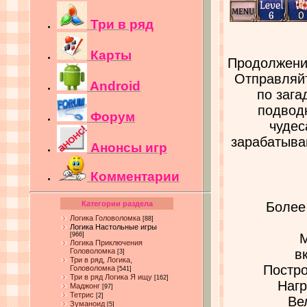
Три в ряд
Карты
Продолжение 
Отправляй
Android
по зага
подвод
Форум
чудес
зарабатыва
Анонсы игр
Комментарии
Категории раздела
Более
Логика Головоломка
[88]
Логика Настольные игры
[966]
М
Логика Приключения
Головоломка
в
[3]
Три в ряд, Логика,
Постро
Головоломка
[541]
Три в ряд Логика Я ищу
[162]
Нагр
Маджонг
[97]
Тетрис
[2]
Ве
Зуманоид
[5]