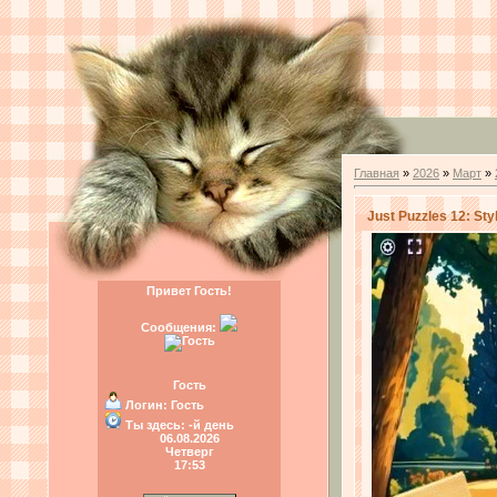
Главная
»
2026
»
Март
»
Just Puzzles 12: Sty
Привет Гость!
Сообщения:
Гость
Логин:
Гость
Ты здесь:
-й день
06.08.2026
Четверг
17:53