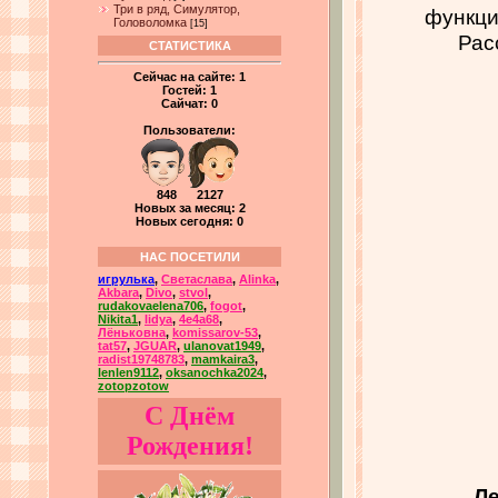
Три в ряд, Симулятор,
функци
Головоломка
[15]
Рас
СТАТИСТИКА
Сейчас на сайте:
1
Гостей:
1
Сайчат:
0
Пользователи:
848 2127
Новых за месяц: 2
Новых сегодня: 0
НАС ПОСЕТИЛИ
игрулька
,
Светаслава
,
Alinka
,
Akbara
,
Divo
,
stvol
,
rudakovaelena706
,
fogot
,
Nikita1
,
lidya
,
4e4a68
,
Лёньковна
,
komissarov-53
,
tat57
,
JGUAR
,
ulanovat1949
,
radist19748783
,
mamkaira3
,
lenlen9112
,
oksanochka2024
,
zotopzotow
С Днём
Рождения!
Ле