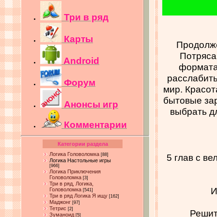
Три в ряд
Карты
Продолже
Потряса
Android
формата 
расслабить
Форум
мир. Красот
бытовые зар
Анонсы игр
выбрать д
Комментарии
Категории раздела
Логика Головоломка
[88]
5 глав с в
Логика Настольные игры
[966]
Логика Приключения
Головоломка
[3]
Три в ряд, Логика,
И
Головоломка
[541]
Три в ряд Логика Я ищу
[162]
Маджонг
[97]
Тетрис
[2]
Решит
Зуманоид
[5]