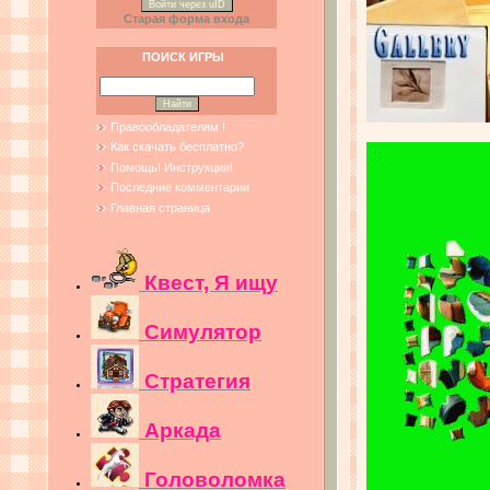
Войти через uID
Старая форма входа
ПОИСК ИГРЫ
Правообладателям !
Как скачать бесплатно?
Помощь! Инструкции!
Последние комментарии
Главная страница
Квест, Я ищу
Симулятор
Стратегия
Аркада
Головоломка