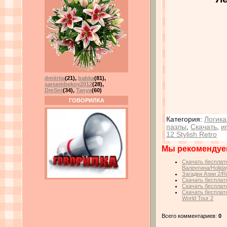
dmitriia
(21)
,
babka
(81)
,
sarsembekov2012
(28)
,
DmSnt
(34)
,
Tanya
(60)
ГОВОРИЛКА
Категория
:
Логика
пазлы
,
Скачать
,
и
12 Stylish Retro
Мы рекомендуе
Скачать бесплатн
Валентина/Holiday
Загадки Азии 2/Ri
Скачать бесплатн
Скачать бесплатн
Скачать бесплатн
World Tour 2
Всего комментариев:
0