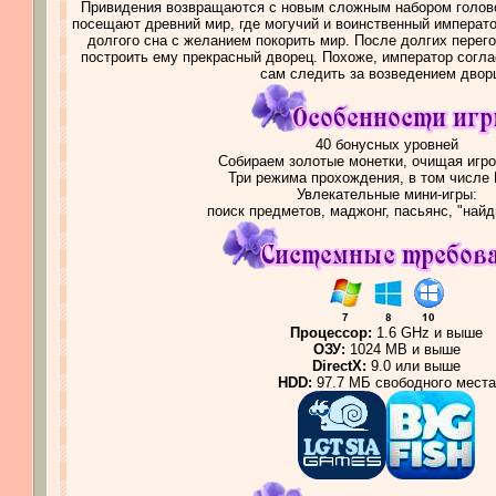
Привидения возвращаются с новым сложным набором головол
посещают древний мир, где могучий и воинственный императо
долгого сна с желанием покорить мир. После долгих перег
построить ему прекрасный дворец. Похоже, император соглас
сам следить за возведением двор
40 бонусных уровней
Собираем золотые монетки, очищая игро
Три режима прохождения, в том числе 
Увлекательные мини-игры:
поиск предметов, маджонг, пасьянс, "найд
Процессор:
1.6 GHz и выше
ОЗУ:
1024 MB и выше
DirectX:
9.0 или выше
HDD:
97.7 МБ свободного места