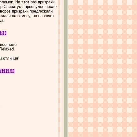
омок. На этот раз призраки
р Спиритус I проснулся после
оворов призраки предложили
ился на замену, но он хочет
ца.
вое поле
Relaxed
и отличия"