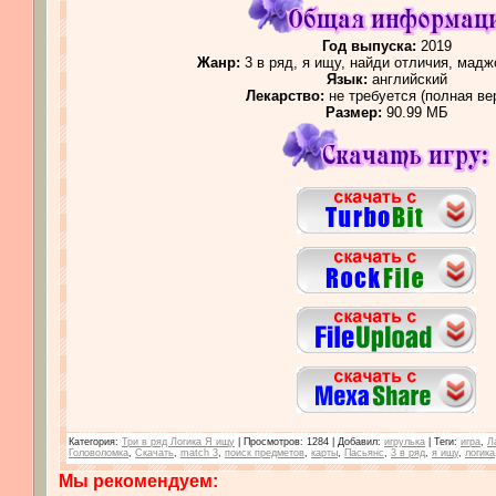
Год выпуска:
2019
Жанр:
3 в ряд, я ищу, найди отличия, мадж
Язык:
английский
Лекарство:
не требуется (полная ве
Размер:
90.99 МБ
Категория
:
Три в ряд Логика Я ищу
|
Просмотров
: 1284 |
Добавил
:
игрулька
|
Теги
:
игра
,
Л
Головоломка
,
Скачать
,
match 3
,
поиск предметов
,
карты
,
Пасьянс
,
3 в ряд
,
я ищу
,
логика
Мы рекомендуем: