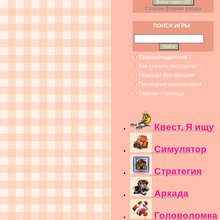
Войти через uID
Старая форма входа
ПОИСК ИГРЫ
Правообладателям !
Как скачать бесплатно?
Помощь! Инструкции!
Последние комментарии
Главная страница
Квест, Я ищу
Симулятор
Стратегия
Аркада
Головоломка