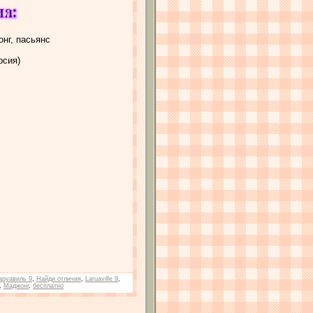
онг, пасьянс
рсия)
аруавиль 9
,
Найди отличия
,
Laruaville 9
,
,
Маджонг
,
бесплатно