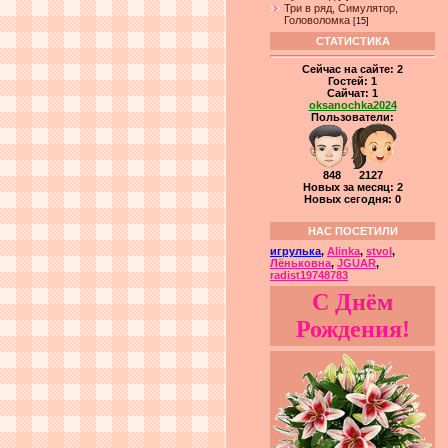
Три в ряд, Симулятор,
Головоломка
[15]
СТАТИСТИКА
Сейчас на сайте:
2
Гостей:
1
Сайчат:
1
oksanochka2024
Пользователи:
848 2127
Новых за месяц: 2
Новых сегодня: 0
НАС ПОСЕТИЛИ
игрулька
,
Alinka
,
stvol
,
Лёньковна
,
JGUAR
,
radist19748783
С Днём
Рождения!