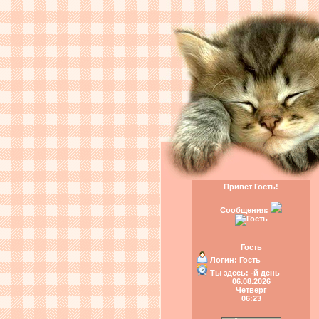
Привет Гость!
Сообщения:
Гость
Логин:
Гость
Ты здесь:
-й день
06.08.2026
Четверг
06:23