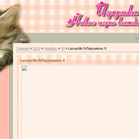
Гл
Главная
»
2019
»
Декабрь
»
04
» Laruaville 9/Ларуавиль 9
Laruaville 9/Ларуавиль 9