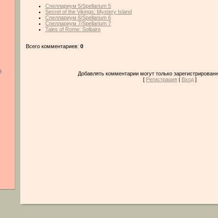
Спеллариум 5/Spellarium 5
Secret of the Vikings: Mystery Island
Спеллариум 6/Spellarium 6
Спеллариум 7/Spellarium 7
Tales of Rome: Solitaire
Всего комментариев:
0
а
Добавлять комментарии могут только зарегистрированн
[
Регистрация
|
Вход
]