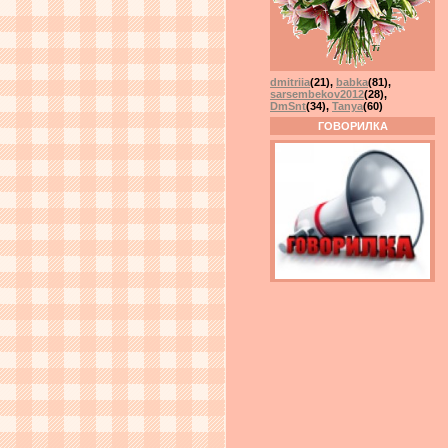
dmitriia
(21)
,
babka
(81)
,
sarsembekov2012
(28)
,
DmSnt
(34)
,
Tanya
(60)
ГОВОРИЛКА