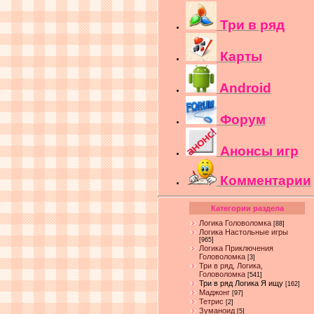
Три в ряд
Карты
Android
Форум
Анонсы игр
Комментарии
Категории раздела
Логика Головоломка
[88]
Логика Настольные игры
[965]
Логика Приключения
Головоломка
[3]
Три в ряд, Логика,
Головоломка
[541]
Три в ряд Логика Я ищу
[162]
Маджонг
[97]
Тетрис
[2]
Зуманоид
[5]