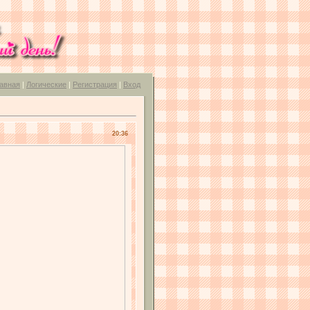
авная
|
Логические
|
Регистрация
|
Вход
20:36