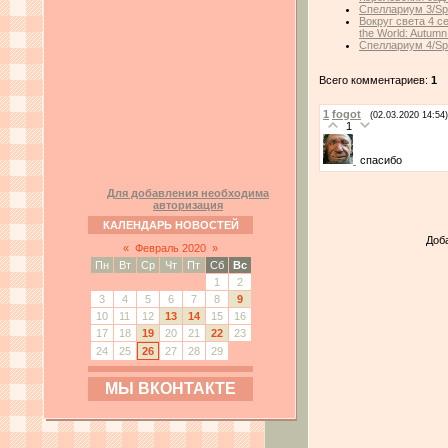
Спеллариум 3/Spe
Вокруг света 4 с
the World: Autumn
Спеллариум 4/Spe
Всего комментариев:
1
1
fogot
(02.03.2020 14:54)
1
спасибо
Для добавления необходима
авторизация
КАЛЕНДАРЬ НОВОСТЕЙ
Доб
«
Февраль 2020
»
Пн
Вт
Ср
Чт
Пт
Сб
Вс
1
2
3
4
5
6
7
8
9
10
11
12
13
14
15
16
17
18
19
20
21
22
23
24
25
26
27
28
29
МЫ ВКОНТАКТЕ