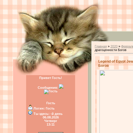
Главная
»
2020
»
Феврал
драгоценности Богов
Legend of Egypt Jew
Богов
Привет Гость!
Сообщения:
Гость
Логин:
Гость
Ты здесь:
-й день
06.08.2026
Четверг
13:11