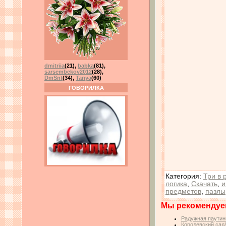
dmitriia
(21)
,
babka
(81)
,
sarsembekov2012
(28)
,
DmSnt
(34)
,
Tanya
(60)
ГОВОРИЛКА
Категория
:
Три в 
логика
,
Скачать
,
и
предметов
,
пазлы
Мы рекомендуе
Радужная паутин
Королевский сад