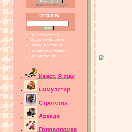
Войти через uID
Старая форма входа
ПОИСК ИГРЫ
Правообладателям !
Как скачать бесплатно?
Помощь! Инструкции!
Последние комментарии
Главная страница
Квест, Я ищу
Симулятор
Стратегия
Аркада
Головоломка