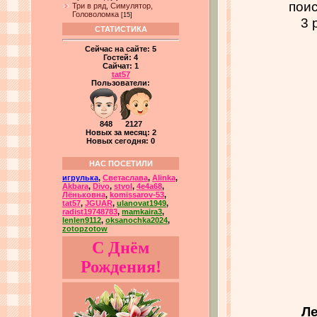
поис
Три в ряд, Симулятор,
Головоломка
[15]
3 
СТАТИСТИКА
Сейчас на сайте:
5
Гостей:
4
Сайчат:
1
tat57
Пользователи:
848 2127
Новых за месяц: 2
Новых сегодня: 0
НАС ПОСЕТИЛИ
игрулька
,
Светаслава
,
Alinka
,
Akbara
,
Divo
,
stvol
,
4e4a68
,
Лёньковна
,
komissarov-53
,
tat57
,
JGUAR
,
ulanovat1949
,
radist19748783
,
mamkaira3
,
lenlen9112
,
oksanochka2024
,
zotopzotow
С Днём
Рождения!
Ле