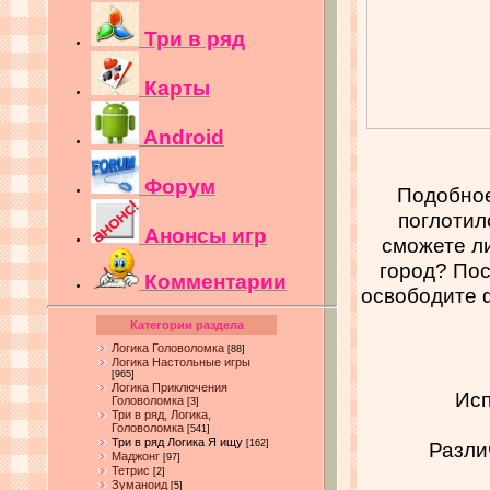
Три в ряд
Карты
Android
Форум
Подобное
поглотило
Анонсы игр
сможете ли
город? Пос
Комментарии
освободите 
Категории раздела
Логика Головоломка
[88]
Логика Настольные игры
[965]
Логика Приключения
Исп
Головоломка
[3]
Три в ряд, Логика,
Головоломка
[541]
Три в ряд Логика Я ищу
[162]
Разли
Маджонг
[97]
Тетрис
[2]
Зуманоид
[5]