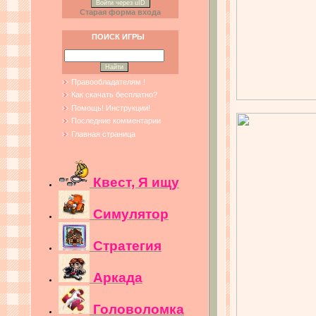
Войти через uID
Старая форма входа
ПОИСК ИГРЫ
Правообладателям !
Как скачать бесплатно?
Помощь! Инструкции!
Последние комментарии
Главная страница
Квест, Я ищу
Симулятор
Стратегия
Аркада
Головоломка