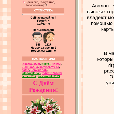
Три в ряд, Симулятор,
Авалон -
Головоломка
[15]
высоких гор
СТАТИСТИКА
владеют мо
Сейчас на сайте:
4
Гостей:
4
помощью в
Сайчат:
0
карты
Пользователи:
848 2127
Новых за месяц: 2
Новых сегодня: 0
В м
которы
НАС ПОСЕТИЛИ
Иг
Akbara
,
stvol
,
Nikita1
,
4e4a68
,
Лёньковна
,
komissarov-53
,
расс
tat57
,
Веруша7282
,
ulanovat1949
,
radist19748783
,
О
lenlen9112
,
oksanochka2024
уни
С Днём
Рождения!