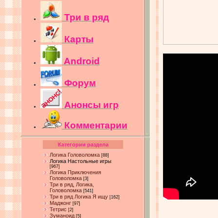
Три в ряд
Карты
Android
Форум
Анонсы игр
Комментарии
Категории раздела
Логика Головоломка
[88]
Логика Настольные игры
[967]
Логика Приключения
Головоломка
[3]
Три в ряд, Логика,
Головоломка
[541]
Три в ряд Логика Я ищу
[162]
Маджонг
[97]
Тетрис
[2]
Зуманоид
[5]