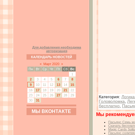
Для добавления необходима
авторизация
КАЛЕНДАРЬ НОВОСТЕЙ
«
Март 2020
»
Пн
Вт
Ср
Чт
Пт
Сб
Вс
1
2
3
4
5
6
7
8
9
10
11
12
13
14
15
16
17
18
19
20
21
22
23
24
25
26
27
28
29
Категория
:
Логика
30
31
Головоломка
,
Лег
бесплатно
,
Пасья
МЫ ВКОНТАКТЕ
Мы рекомендуе
Пасьянс Семь мор
Скачать бесплатн
Magic Cards Soli
Пасьянс солитер: