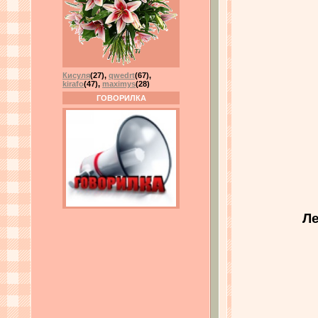
Кисуля
(27)
,
qwedrt
(67)
,
kirafo
(47)
,
maximys
(28)
ГОВОРИЛКА
Ле