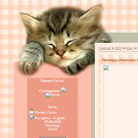
Главная
»
2020
»
Март
»
Легенды Авалона: П
Привет Гость!
Сообщения:
Гость
Логин:
Гость
Ты здесь:
-й день
07.08.2026
Пятница
13:47