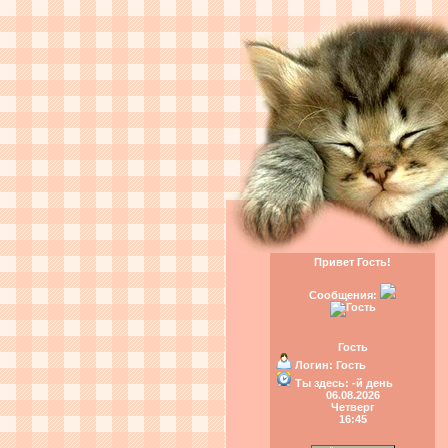
Привет Гость!
Сообщения:
Гость
Логин:
Гость
Ты здесь:
-й день
06.08.2026
Четверг
16:45