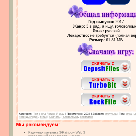
Год выпуска:
2017
Жанр:
3 в ряд, я ищу, головолом
Язык:
русский
Лекарство:
не требуется (полная ве
Размер:
61.81 МБ
Категория
:
Три в ряд Логика Я ищу
|
Просмотров
: 2034 |
Добавил
:
игрулька
|
Теги
:
игра
,
L
Легенды Индии
,
я ищу
,
Скачать
,
Головоломка
,
бесплатно
Мы рекомендуем:
Радужная паутинка 3/Rainbow Web 3