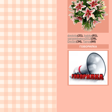
dmitriia
(21)
,
babka
(81)
,
sarsembekov2012
(28)
,
DmSnt
(34)
,
Tanya
(60)
ГОВОРИЛКА