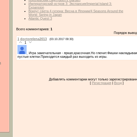
Королевский сад/Queen's Garden
Императорский остров 3: Экспансия/Imperial Island 3:
Expansion
Вокруг света 4 сезона: Весна в Японии/4 Seasons Around the
World: Spring in Japan
Atlantic Quest 3
Всего комментариев:
1
Порядок выво
1
doctorelena2013
(03.10.2017 09:30)
1
Игра замечательная - яркая,красочная.Но глючит.Фишки накладываю
пустые клетки.Приходится каждый раз выходить из игры.
а
Добавлять комментарии могут только зарегистрированн
[
Регистрация
|
Вход
]