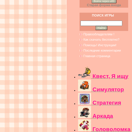
Войти через uID
Старая форма входа
ПОИСК ИГРЫ
Правообладателям !
Как скачать бесплатно?
Помощь! Инструкции!
Последние комментарии
Главная страница
Квест, Я ищу
Симулятор
Стратегия
Аркада
Головоломка