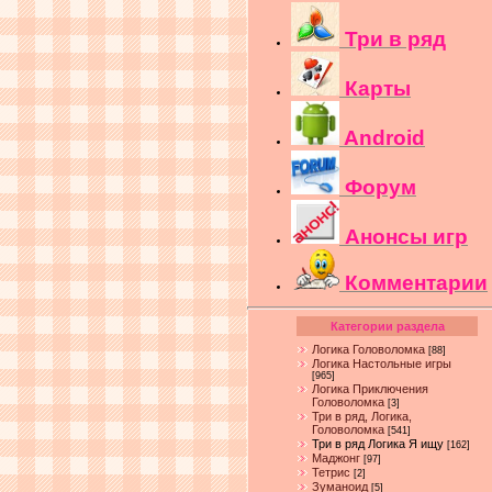
Три в ряд
Карты
Android
Форум
Анонсы игр
Комментарии
Категории раздела
Логика Головоломка
[88]
Логика Настольные игры
[965]
Логика Приключения
Головоломка
[3]
Три в ряд, Логика,
Головоломка
[541]
Три в ряд Логика Я ищу
[162]
Маджонг
[97]
Тетрис
[2]
Зуманоид
[5]