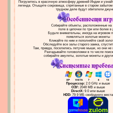
Погрузитесь в красочную атмосферу древней Индии и узнайт
легенда. Отыщите сокровища, спрятанные в старом забытом 
трудном деле будут обитатели джун
Собирайте объекты, расположенные на 
поле в цепочки по три или более в
Будьте внимательны, иногда на игровом 
появляться золотые монеты
Кликайте по ним и пополняйте свой золо
Обследуйте все залы старого замка, спусти
Там, правда, поселились летучие мыши, но они не
Разгадывайте головоломки в то числе поис
собирайте амулеты, золотые монеты и друг
Процессор:
2.0 GHz и выше
ОЗУ:
2048 MB и выше
DirectX:
9.0 или выше
HDD:
79.9 МБ свободного места