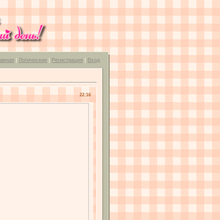
авная
|
Логические
|
Регистрация
|
Вход
22:16