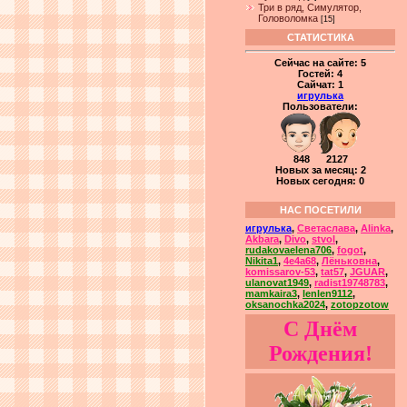
Три в ряд, Симулятор,
Головоломка
[15]
СТАТИСТИКА
Сейчас на сайте:
5
Гостей:
4
Сайчат:
1
игрулька
Пользователи:
848 2127
Новых за месяц: 2
Новых сегодня: 0
НАС ПОСЕТИЛИ
игрулька
,
Светаслава
,
Alinka
,
Akbara
,
Divo
,
stvol
,
rudakovaelena706
,
fogot
,
Nikita1
,
4e4a68
,
Лёньковна
,
komissarov-53
,
tat57
,
JGUAR
,
ulanovat1949
,
radist19748783
,
mamkaira3
,
lenlen9112
,
oksanochka2024
,
zotopzotow
С Днём
Рождения!