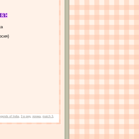
ка
рсия)
egends of India
,
3 в ряд
,
логика
,
match 3
,