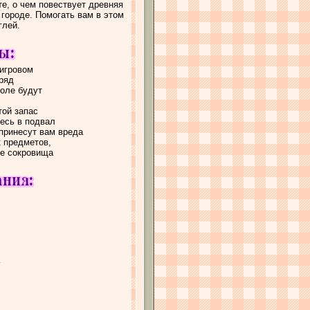
е, о чем повествует древняя
городе. Помогать вам в этом
глей.
игровом
 ряд
поле будут
той запас
тесь в подвал
 принесут вам вреда
к предметов,
ие сокровища