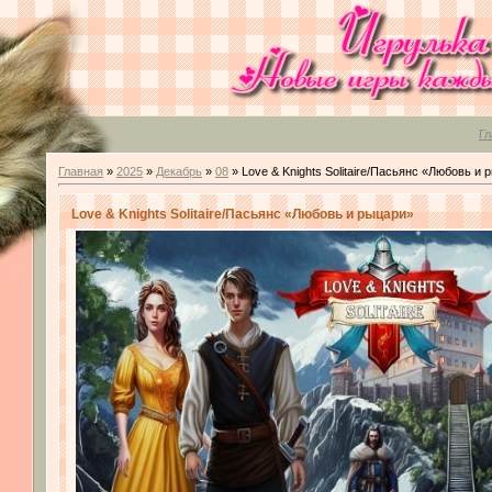
Гл
Главная
»
2025
»
Декабрь
»
08
» Love & Knights Solitaire/Пасьянс «Любовь и 
Love & Knights Solitaire/Пасьянс «Любовь и рыцари»