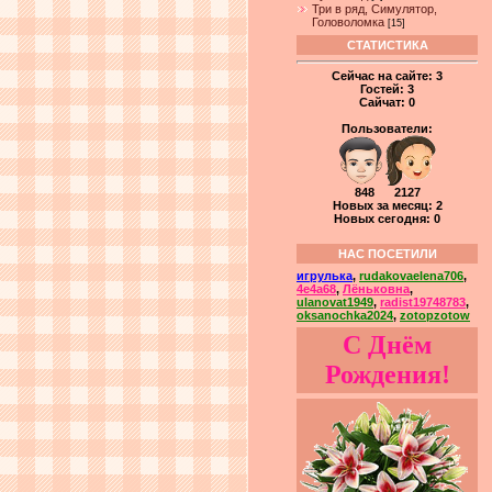
Три в ряд, Симулятор,
Головоломка
[15]
СТАТИСТИКА
Сейчас на сайте:
3
Гостей:
3
Сайчат:
0
Пользователи:
848 2127
Новых за месяц: 2
Новых сегодня: 0
НАС ПОСЕТИЛИ
игрулька
,
rudakovaelena706
,
4e4a68
,
Лёньковна
,
ulanovat1949
,
radist19748783
,
oksanochka2024
,
zotopzotow
С Днём
Рождения!