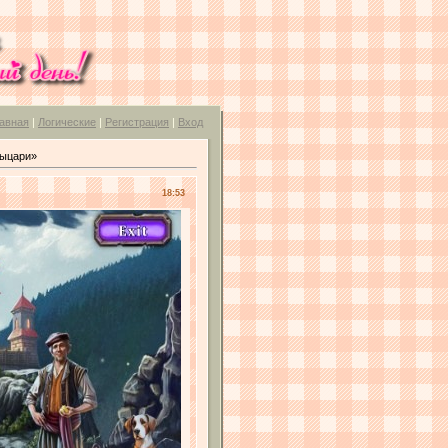
авная
|
Логические
|
Регистрация
|
Вход
рыцари»
18:53