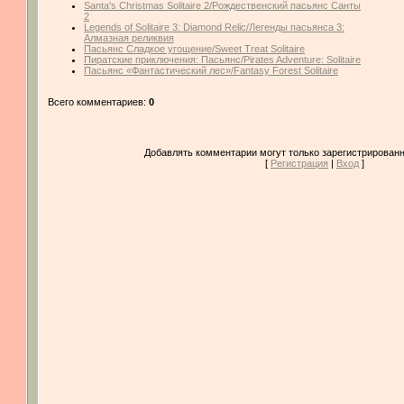
Santa's Christmas Solitaire 2/Рождественский пасьянс Санты
2
Legends of Solitaire 3: Diamond Relic/Легенды пасьянса 3:
Алмазная реликвия
Пасьянс Сладкое угощение/Sweet Treat Solitaire
Пиратские приключения: Пасьянс/Pirates Adventure: Solitaire
Пасьянс «Фантастический лес»/Fantasy Forest Solitaire
Всего комментариев:
0
Добавлять комментарии могут только зарегистрированн
[
Регистрация
|
Вход
]