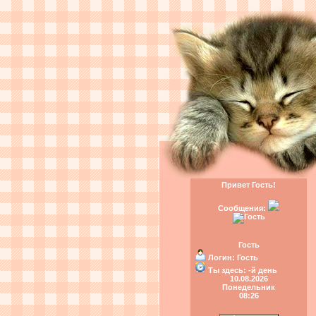
Привет Гость!
Сообщения:
Гость
Логин:
Гость
Ты здесь:
-й день
10.08.2026
Понедельник
08:26