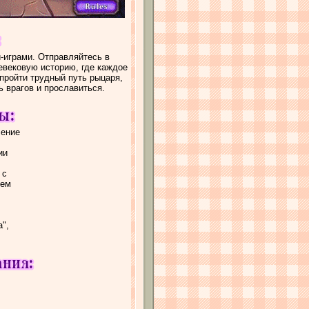
-играми. Отправляйтесь в
евековую историю, где каждое
пройти трудный путь рыцаря,
ь врагов и прославиться.
чение
ии
 с
ием
а",