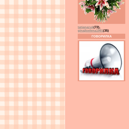
tatjanazuk
(72)
,
ginajloelena1991
(35)
ГОВОРИЛКА