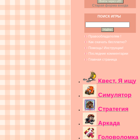
Войти через uID
Старая форма входа
ПОИСК ИГРЫ
Правообладателям !
Как скачать бесплатно?
Помощь! Инструкции!
Последние комментарии
Главная страница
Квест, Я ищу
Симулятор
Стратегия
Аркада
Головоломка