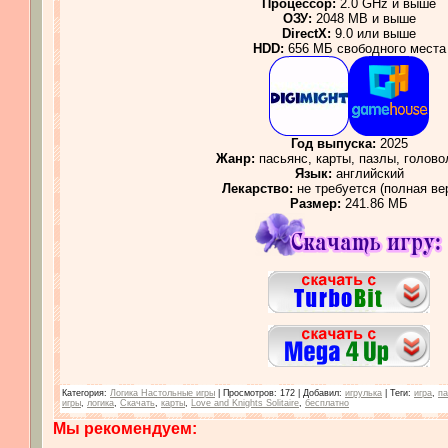
Процессор:
2.0 GHz и выше
ОЗУ:
2048 MB и выше
DirectX:
9.0 или выше
HDD:
656 МБ свободного места
Год выпуска:
2025
Жанр:
пасьянс, карты, пазлы, голов
Язык:
английский
Лекарство:
не требуется (полная ве
Размер:
241.86 МБ
Категория
:
Логика Настольные игры
|
Просмотров
: 172 |
Добавил
:
игрулька
|
Теги
:
игра
,
па
игры
,
логика
,
Скачать
,
карты
,
Love and Knights Solitaire
,
бесплатно
Мы рекомендуем: