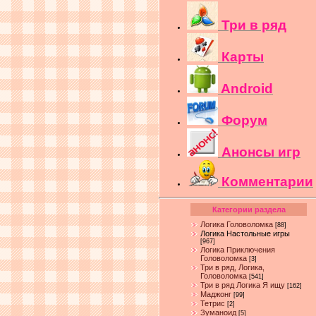
Три в ряд
Карты
Android
Форум
Анонсы игр
Комментарии
Категории раздела
Логика Головоломка
[88]
Логика Настольные игры
[967]
Логика Приключения
Головоломка
[3]
Три в ряд, Логика,
Головоломка
[541]
Три в ряд Логика Я ищу
[162]
Маджонг
[99]
Тетрис
[2]
Зуманоид
[5]