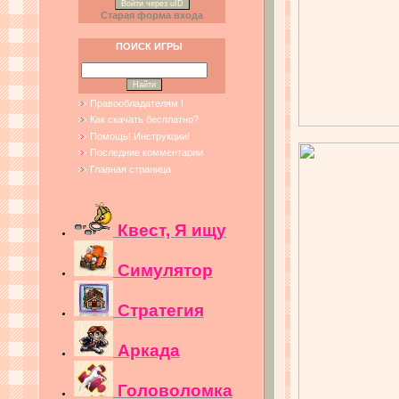
Войти через uID
Старая форма входа
ПОИСК ИГРЫ
Правообладателям !
Как скачать бесплатно?
Помощь! Инструкции!
Последние комментарии
Главная страница
Квест, Я ищу
Симулятор
Стратегия
Аркада
Головоломка