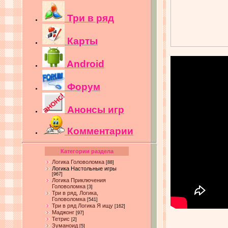
Три в ряд
Карты
Android
Форум
Анонсы игр
Комментарии
Категории раздела
Логика Головоломка
[88]
Логика Настольные игры
[967]
Логика Приключения
Головоломка
[3]
Три в ряд, Логика,
Головоломка
[541]
Три в ряд Логика Я ищу
[162]
Маджонг
[97]
Тетрис
[2]
Зуманоид
[5]