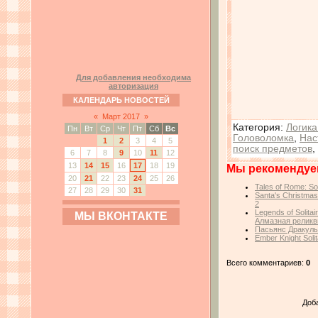
Для добавления необходима
авторизация
КАЛЕНДАРЬ НОВОСТЕЙ
«
Март 2017
»
Категория
:
Логика
Пн
Вт
Ср
Чт
Пт
Сб
Вс
Головоломка
,
Нас
1
2
3
4
5
поиск предметов
,
6
7
8
9
10
11
12
13
14
15
16
17
18
19
Мы рекомендуе
20
21
22
23
24
25
26
Tales of Rome: Sol
27
28
29
30
31
Santa's Christma
2
Legends of Solita
МЫ ВКОНТАКТЕ
Алмазная реликв
Пасьянс Дракулы/
Ember Knight Solit
Всего комментариев:
0
Доб