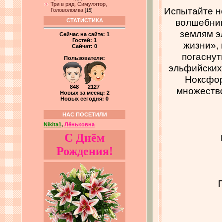
Три в ряд, Симулятор,
Испытайте н
Головоломка
[15]
волшебник
СТАТИСТИКА
землям э
Сейчас на сайте:
1
Гостей:
1
жизни»,
Сайчат:
0
погаснут
Пользователи:
эльфийских 
Ноксфор
848 2127
множество
Новых за месяц: 2
Новых сегодня: 0
НАС ПОСЕТИЛИ
Nikita1
,
Лёньковна
С Днём
Рождения!