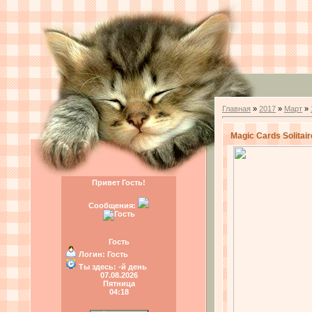
Главная
»
2017
»
Март
»
Magic Cards Solitair
Привет Гость!
Сообщения:
Гость
Логин:
Гость
Ты здесь:
-й день
07.08.2026
Пятница
04:18