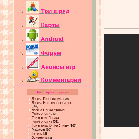
Три в ряд
Карты
Android
Форум
Анонсы игр
Комментарии
Категории раздела
Логика Головоломка
[88]
Логика Настольные игры
[967]
Логика Приключения
Головоломка
[3]
Три в ряд, Логика,
Головоломка
[541]
Три в ряд Логика Я ищу
[162]
Маджонг
[99]
Тетрис
[2]
Зуманоид
[5]