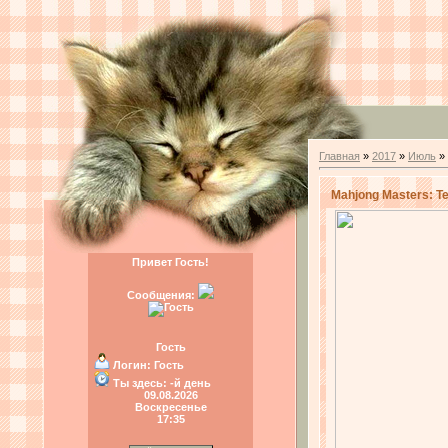
Главная
»
2017
»
Июль
»
Mahjong Masters: Te
Привет Гость!
Сообщения:
Гость
Логин:
Гость
Ты здесь:
-й день
09.08.2026
Воскресенье
17:35