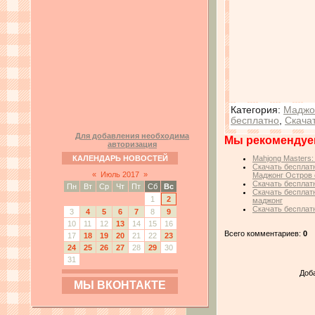
Категория
:
Маджо
бесплатно
,
Скача
Для добавления необходима
Мы рекомендуе
авторизация
КАЛЕНДАРЬ НОВОСТЕЙ
Mahjong Masters: 
Скачать бесплатн
«
Июль 2017
»
Маджонг Остров
Скачать бесплатн
Пн
Вт
Ср
Чт
Пт
Сб
Вс
Скачать бесплат
1
2
маджонг
Скачать бесплатн
3
4
5
6
7
8
9
10
11
12
13
14
15
16
Всего комментариев:
0
17
18
19
20
21
22
23
24
25
26
27
28
29
30
31
Доб
МЫ ВКОНТАКТЕ