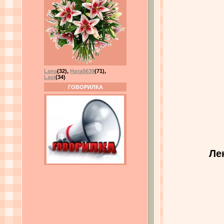
Lana
(32)
,
Ната5639
(71)
,
Last
(34)
ГОВОРИЛКА
Ле