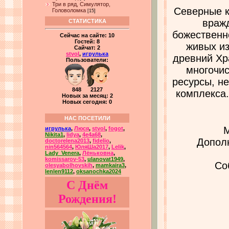
Три в ряд, Симулятор,
Северные к
Головоломка
[15]
враж
СТАТИСТИКА
божественн
Сейчас на сайте:
10
Гостей:
8
живых из
Сайчат:
2
stvol
,
игрулька
древний Хр
Пользователи:
многочис
ресурсы, н
848 2127
комплекса
Новых за месяц: 2
Новых сегодня: 0
НАС ПОСЕТИЛИ
М
игрулька
,
Люся
,
stvol
,
fogot
,
Nikita1
,
lidya
,
4e4a68
,
Дополн
doctorelena2013
,
fidelio
,
nin564564
,
ЮляШа2017
,
Lelik
,
Lady_Venera
,
Лёньковна
,
komissarov-53
,
ulanovat1949
,
Со
olesyabolhovskih
,
mamkaira3
,
lenlen9112
,
oksanochka2024
С Днём
Рождения!