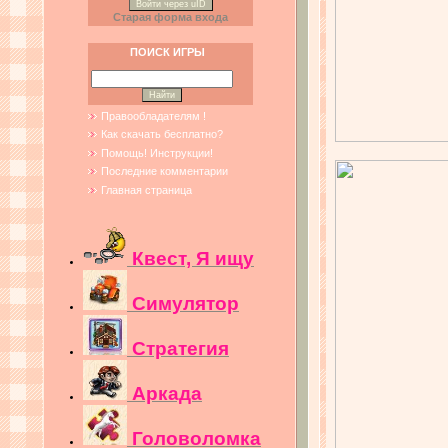
Войти через uID
Старая форма входа
ПОИСК ИГРЫ
Правообладателям !
Как скачать бесплатно?
Помощь! Инструкции!
Последние комментарии
Главная страница
Квест, Я ищу
Симулятор
Стратегия
Аркада
Головоломка