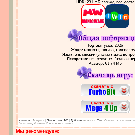
HDD:
231 МБ свободного места
Год выпуска:
2026
Жанр:
маджонг, логика, головоло
Язык:
английский (знание языка не тре
Лекарство:
не требуется (полная ве
Размер:
61.74 МБ
Категория
:
Маджонг
|
Просмотров
: 106 |
Добавил
:
игрулька
|
Теги
:
Скачать
,
Настольные и
бесплатно
,
Маджонг
,
Головоломка
,
логика
Мы рекомендуем: