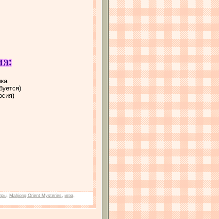
мка
буется)
рсия)
гры
,
Mahjong Orient Mysteries
,
игра
,