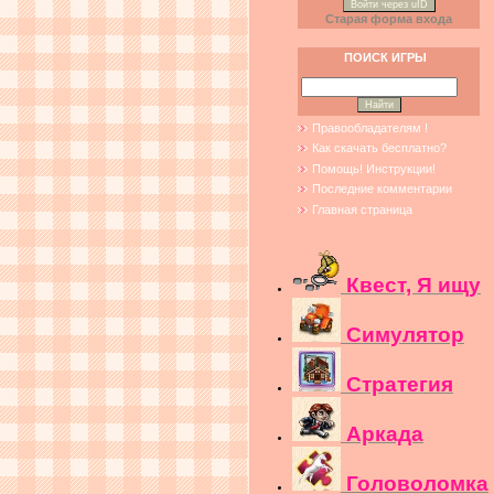
Войти через uID
Старая форма входа
ПОИСК ИГРЫ
Правообладателям !
Как скачать бесплатно?
Помощь! Инструкции!
Последние комментарии
Главная страница
Квест, Я ищу
Симулятор
Стратегия
Аркада
Головоломка