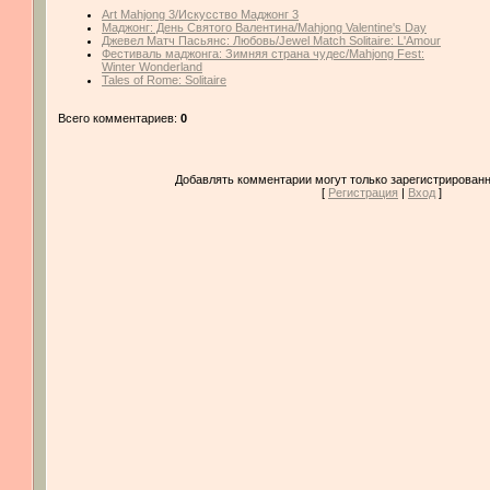
Art Mahjong 3/Искусство Маджонг 3
Маджонг: День Святого Валентина/Mahjong Valentine's Day
Джевел Матч Пасьянс: Любовь/Jewel Match Solitaire: L'Amour
Фестиваль маджонга: Зимняя cтрана чудес/Mahjong Fest:
Winter Wonderland
Tales of Rome: Solitaire
Всего комментариев:
0
Добавлять комментарии могут только зарегистрированн
[
Регистрация
|
Вход
]