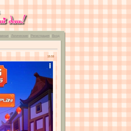
авная
|
Логические
|
Регистрация
|
Вход
15:53