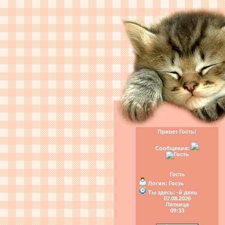
Привет Гость!
Сообщения:
Гость
Логин:
Гость
Ты здесь:
-й день
07.08.2026
Пятница
09:33