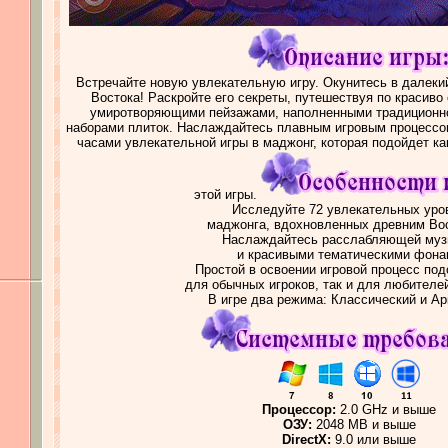
Встречайте новую увлекательную игру. Окунитесь в далеки
Востока! Раскройте его секреты, путешествуя по красив
умиротворяющими пейзажами, наполненными традиционно
наборами плиток. Наслаждайтесь плавным игровым процессо
часами увлекательной игры в маджонг, которая подойдет к
этой игры.
Исследуйте 72 увлекательных уро
маджонга, вдохновленных древним Во
Наслаждайтесь расслабляющей муз
и красивыми тематическими фона
Простой в освоении игровой процесс под
для обычных игроков, так и для любителе
В игре два режима: Классический и А
Процессор:
2.0 GHz и выше
ОЗУ:
2048 MB и выше
DirectX:
9.0 или выше