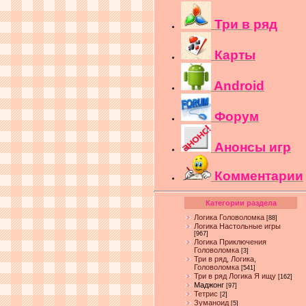
Три в ряд
Карты
Android
Форум
Анонсы игр
Комментарии
Категории раздела
Логика Головоломка
[88]
Логика Настольные игры
[967]
Логика Приключения
Головоломка
[3]
Три в ряд, Логика,
Головоломка
[541]
Три в ряд Логика Я ищу
[162]
Маджонг
[97]
Тетрис
[2]
Зуманоид
[5]