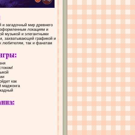
й и загадочный мир древнего
о оформленным локациям и
й музыкой и элегантными
м, захватывающей графикой и
ак любителям, так и фанатам
вня
стоком!
ыкой
ми
ойдет как
й маджонга
ркадный