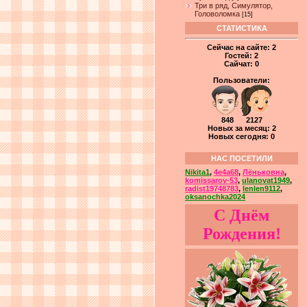
Три в ряд, Симулятор,
Головоломка
[15]
СТАТИСТИКА
Сейчас на сайте:
2
Гостей:
2
Сайчат:
0
Пользователи:
848 2127
Новых за месяц: 2
Новых сегодня: 0
НАС ПОСЕТИЛИ
Nikita1
,
4e4a68
,
Лёньковна
,
komissarov-53
,
ulanovat1949
,
radist19748783
,
lenlen9112
,
oksanochka2024
С Днём
Рождения!