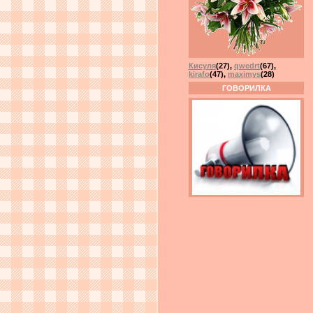
Кисуля
(27)
,
qwedrt
(67)
,
kirafo
(47)
,
maximys
(28)
ГОВОРИЛКА