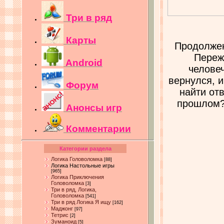
Три в ряд
Карты
Продолжен
Переж
Android
человеч
вернулся, и
Форум
найти отв
прошлом? 
Анонсы игр
Комментарии
Категории раздела
Логика Головоломка
[88]
Логика Настольные игры
[965]
Логика Приключения
Головоломка
[3]
Три в ряд, Логика,
Головоломка
[541]
Три в ряд Логика Я ищу
[162]
Маджонг
[97]
Тетрис
[2]
Зуманоид
[5]