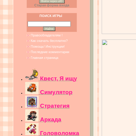
Войти через uID
Старая форма входа
ПОИСК ИГРЫ
Правообладателям !
Как скачать бесплатно?
Помощь! Инструкции!
Последние комментарии
Главная страница
Квест, Я ищу
Симулятор
Стратегия
Аркада
Головоломка