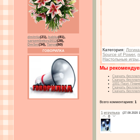
dmitriia
(21)
,
babka
(81)
,
sarsembekov2012
(28)
,
DmSnt
(34)
,
Tanya
(60)
Категория
:
Логика
ГОВОРИЛКА
Source of Power
,
п
Настольные игры
Мы рекомендуе
Скачать бесплатн
Скачать бесплатн
1001 Пазл: Плане
Скачать бесплатн
Скачать бесплатн
Всего комментариев:
1
1
игрулька
(27.09.2020 
0