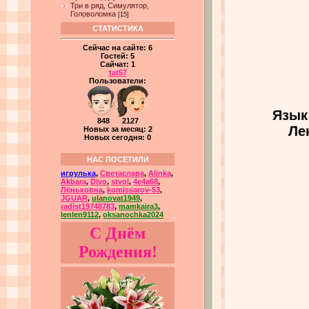
Три в ряд, Симулятор,
Головоломка
[15]
СТАТИСТИКА
Сейчас на сайте:
6
Гостей:
5
Сайчат:
1
tat57
Пользователи:
Язык
848 2127
Ле
Новых за месяц: 2
Новых сегодня: 0
НАС ПОСЕТИЛИ
игрулька
,
Светаслава
,
Alinka
,
Akbara
,
Divo
,
stvol
,
4e4a68
,
Лёньковна
,
komissarov-53
,
JGUAR
,
ulanovat1949
,
radist19748783
,
mamkaira3
,
lenlen9112
,
oksanochka2024
С Днём
Рождения!