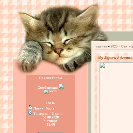
Главная
»
2020
»
Сентяб
My Jigsaw Adventur
Привет Гость!
Сообщения:
Гость
Логин:
Гость
Ты здесь:
-й день
06.08.2026
Четверг
13:05