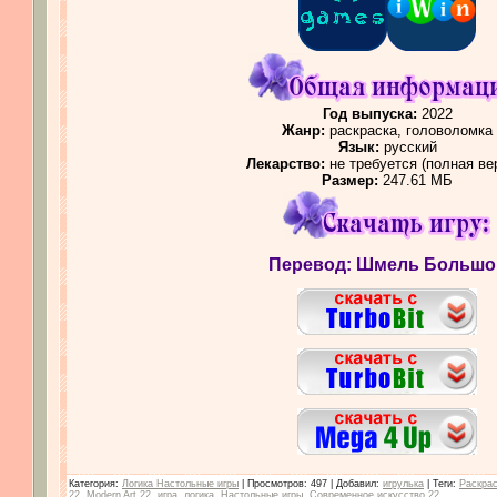
Год выпуска:
2022
Жанр:
раскраска, головоломка
Язык:
русский
Лекарство:
не требуется (полная ве
Размер:
247.61 МБ
Перевод: Шмель Большо
Категория
:
Логика Настольные игры
|
Просмотров
: 497 |
Добавил
:
игрулька
|
Теги
:
Раскра
22
,
Modern Art 22
,
игра
,
логика
,
Настольные игры
,
Современное искусство 22