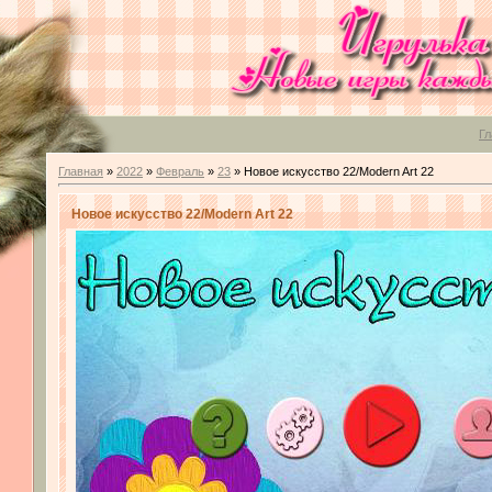
Гл
Главная
»
2022
»
Февраль
»
23
» Новое искусство 22/Modern Art 22
Новое искусство 22/Modern Art 22