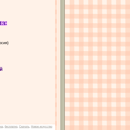
рсия)
й
ска
,
бесплатно
,
Скачать
,
Новое искусство