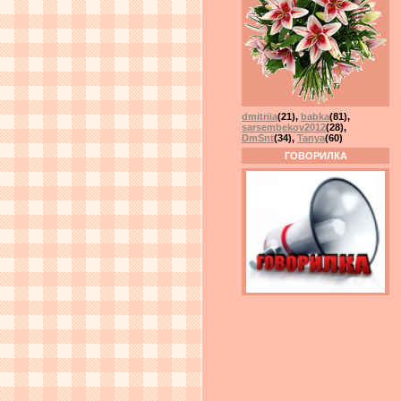
dmitriia
(21)
,
babka
(81)
,
sarsembekov2012
(28)
,
DmSnt
(34)
,
Tanya
(60)
ГОВОРИЛКА