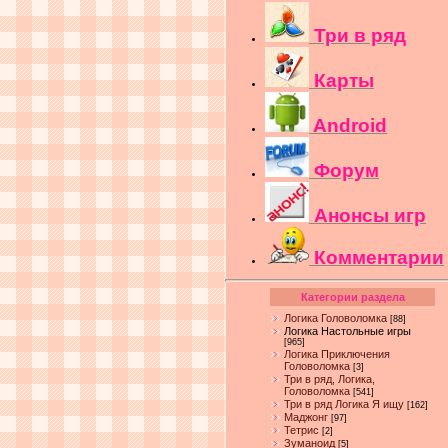
Три в ряд
Карты
Android
Форум
Анонсы игр
Комментарии
Категории раздела
Логика Головоломка
[88]
Логика Настольные игры
[965]
Логика Приключения
Головоломка
[3]
Три в ряд, Логика,
Головоломка
[541]
Три в ряд Логика Я ищу
[162]
Маджонг
[97]
Тетрис
[2]
Зуманоид
[5]