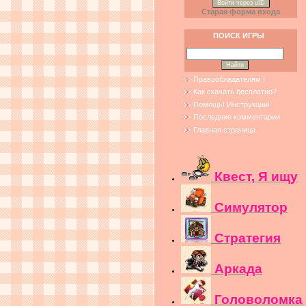
Войти через uID
Старая форма входа
ПОИСК ИГРЫ
Правообладателям !
Как скачать бесплатно?
Помощь! Инструкции!
Последние комментарии
Главная страница
Квест, Я ищу
Симулятор
Стратегия
Аркада
Головоломка