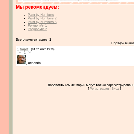
Мы рекомендуем:
Paint by Numbers
Paint by Numbers 2
Paint by Numbers 3
Polygon Art 1
Polygon Art 2
Всего комментариев:
1
Порядок выво
1
fogot
(24.02.2022 13:30)
1
спасибо
Добавлять комментарии могут только зарегистрированн
[
Регистрация
|
Вход
]