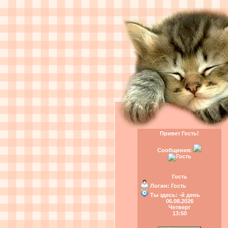
Привет Гость!
Сообщения:
Гость
Логин:
Гость
Ты здесь:
-й день
06.08.2026
Четверг
13:50