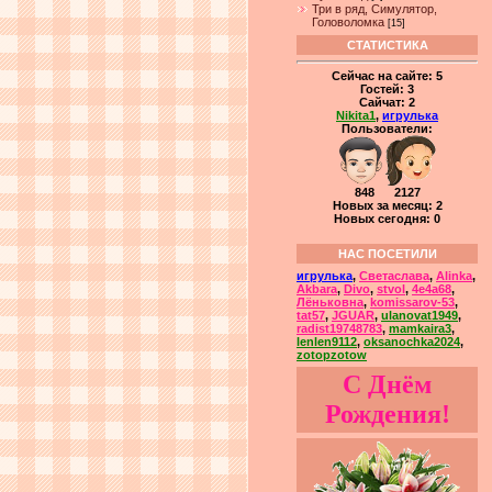
Три в ряд, Симулятор,
Головоломка
[15]
СТАТИСТИКА
Сейчас на сайте:
5
Гостей:
3
Сайчат:
2
Nikita1
,
игрулька
Пользователи:
848 2127
Новых за месяц: 2
Новых сегодня: 0
НАС ПОСЕТИЛИ
игрулька
,
Светаслава
,
Alinka
,
Akbara
,
Divo
,
stvol
,
4e4a68
,
Лёньковна
,
komissarov-53
,
tat57
,
JGUAR
,
ulanovat1949
,
radist19748783
,
mamkaira3
,
lenlen9112
,
oksanochka2024
,
zotopzotow
С Днём
Рождения!