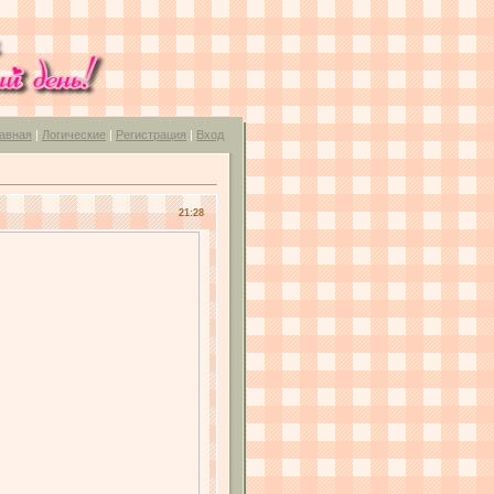
авная
|
Логические
|
Регистрация
|
Вход
21:28