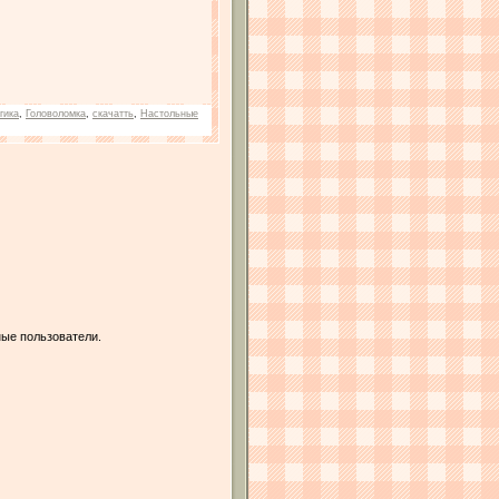
гика
,
Головоломка
,
скачатть
,
Настольные
ые пользователи.