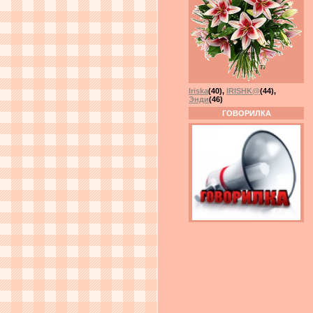
Iriska
(40)
,
IRISHK@
(44)
,
Энди
(46)
ГОВОРИЛКА