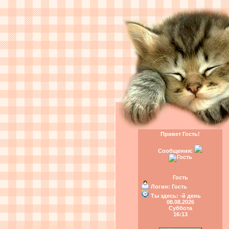
Привет Гость!
Сообщения:
Гость
Логин:
Гость
Ты здесь:
-й день
08.08.2026
Суббота
16:13