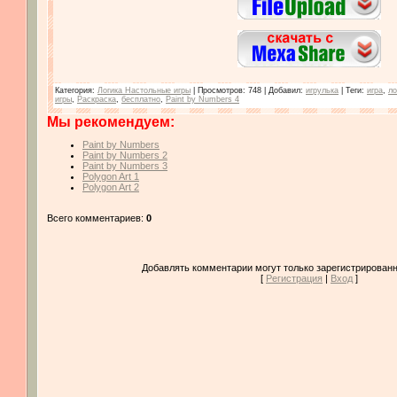
Категория
:
Логика Настольные игры
|
Просмотров
: 748 |
Добавил
:
игрулька
|
Теги
:
игра
,
ло
игры
,
Раскраска
,
бесплатно
,
Paint by Numbers 4
Мы рекомендуем:
Paint by Numbers
Paint by Numbers 2
Paint by Numbers 3
Polygon Art 1
Polygon Art 2
Всего комментариев:
0
Добавлять комментарии могут только зарегистрированн
[
Регистрация
|
Вход
]