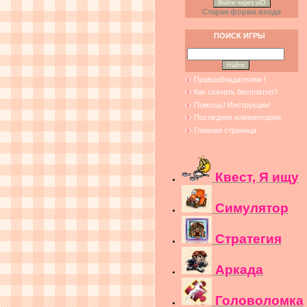
Войти через uID
Старая форма входа
ПОИСК ИГРЫ
Правообладателям !
Как скачать бесплатно?
Помощь! Инструкции!
Последние комментарии
Главная страница
Квест, Я ищу
Симулятор
Стратегия
Аркада
Головоломка