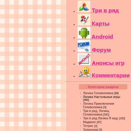
Три в ряд
Карты
Android
Форум
Анонсы игр
Комментарии
Категории раздела
Логика Головоломка
[88]
Логика Настольные игры
[968]
Логика Приключения
Головоломка
[3]
Три в ряд, Логика,
Головоломка
[541]
Три в ряд Логика Я ищу
[162]
Маджонг
[97]
Тетрис
[2]
Зуманоид
[5]