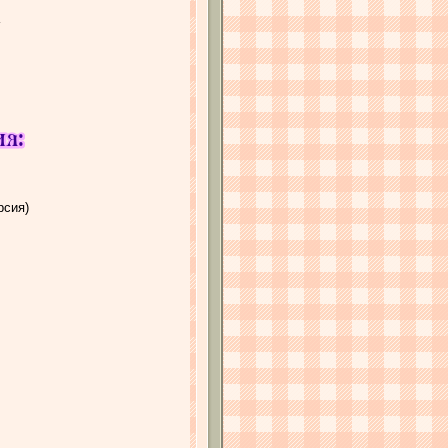
рсия)