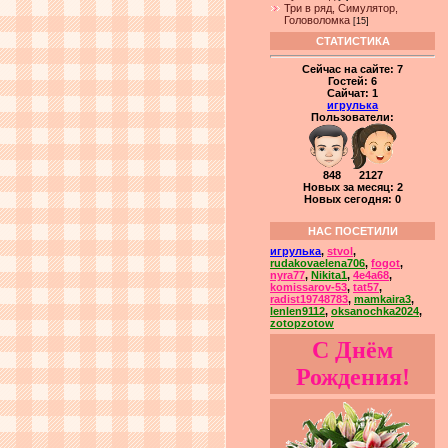
Три в ряд, Симулятор,
Головоломка
[15]
СТАТИСТИКА
Сейчас на сайте:
7
Гостей:
6
Сайчат:
1
игрулька
Пользователи:
848 2127
Новых за месяц: 2
Новых сегодня: 0
НАС ПОСЕТИЛИ
игрулька
,
stvol
,
rudakovaelena706
,
fogot
,
nyra77
,
Nikita1
,
4e4a68
,
komissarov-53
,
tat57
,
radist19748783
,
mamkaira3
,
lenlen9112
,
oksanochka2024
,
zotopzotow
С Днём
Рождения!