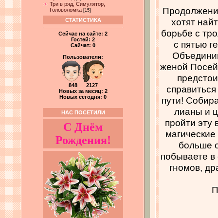
Три в ряд, Симулятор,
Продолжение
Головоломка
[15]
хотят най
СТАТИСТИКА
борьбе с тр
Сейчас на сайте:
2
Гостей:
2
с пятью г
Сайчат:
0
Объединив
Пользователи:
женой Посей
предстои
848 2127
справиться
Новых за месяц: 2
Новых сегодня: 0
пути! Собир
лианы и ц
НАС ПОСЕТИЛИ
пройти эту 
С Днём
магические 
Рождения!
больше о
побываете в 
гномов, др
П