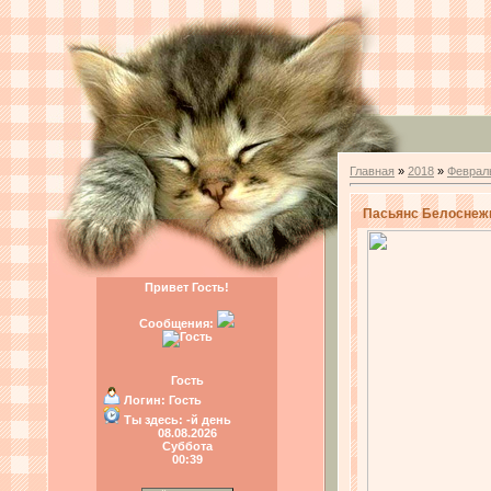
Главная
»
2018
»
Феврал
Пасьянс Белоснежка
Привет Гость!
Сообщения:
Гость
Логин:
Гость
Ты здесь:
-й день
08.08.2026
Суббота
00:39