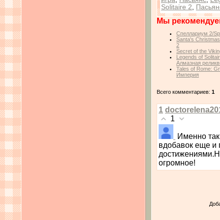
Solitaire 2
,
Пасьян
Мы рекомендуе
Спеллариум 2/Spe
Santa's Christma
2
Secret of the Viki
Legends of Solita
Алмазная реликв
Tales of Rome: G
Империя
Всего комментариев:
1
1
doctorelena20
1
Именно так
вдобавок еще и 
достижениями.Но
огромное!
Доб