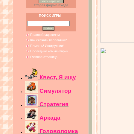
Войти через uID
Старая форма входа
ПОИСК ИГРЫ
Правообладателям !
Как скачать бесплатно?
Помощь! Инструкции!
Последние комментарии
Главная страница
Квест, Я ищу
Симулятор
Стратегия
Аркада
Головоломка