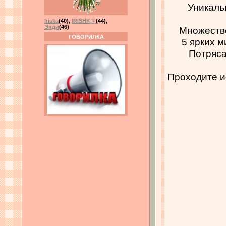
Уникаль
Iriska
(40)
,
IRISHK@
(44)
,
Энди
(46)
Множество
ГОВОРИЛКА
5 ярких 
Потряса
Проходите и