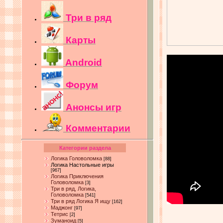
Три в ряд
Карты
Android
Форум
Анонсы игр
Комментарии
Категории раздела
Логика Головоломка
[88]
Логика Настольные игры
[967]
Логика Приключения
Головоломка
[3]
Три в ряд, Логика,
Головоломка
[541]
Три в ряд Логика Я ищу
[162]
Маджонг
[97]
Тетрис
[2]
Зуманоид
[5]