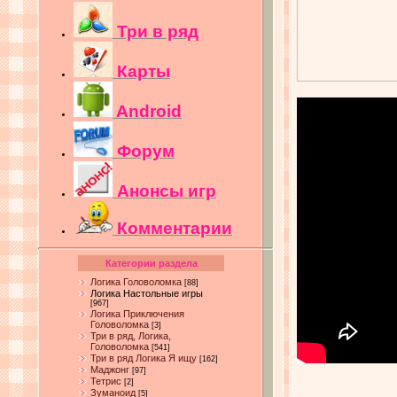
Три в ряд
Карты
Android
Форум
Анонсы игр
Комментарии
Категории раздела
Логика Головоломка
[88]
Логика Настольные игры
[967]
Логика Приключения
Головоломка
[3]
Три в ряд, Логика,
Головоломка
[541]
Три в ряд Логика Я ищу
[162]
Маджонг
[97]
Тетрис
[2]
Зуманоид
[5]