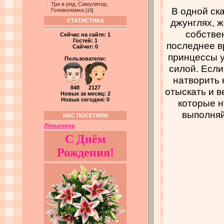
Три в ряд, Симулятор,
В одной ск
Головоломка
[15]
джунглях, 
СТАТИСТИКА
собстве
Сейчас на сайте:
1
Гостей:
1
последнее в
Сайчат:
0
принцессы у
Пользователи:
силой. Если
натворить 
848 2127
отыскать и в
Новых за месяц: 2
Новых сегодня: 0
которые н
выполняй
НАС ПОСЕТИЛИ
Лёньковна
С Днём
Рождения!