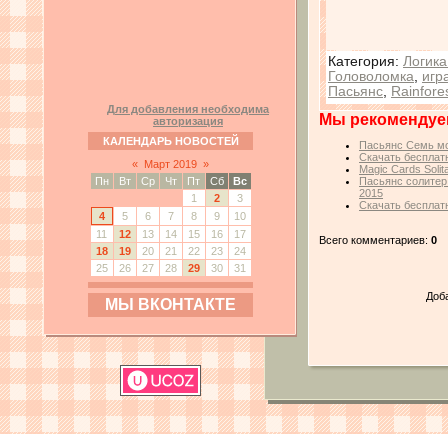
Категория
:
Логика
Головоломка
,
игр
Пасьянс
,
Rainfores
Для добавления необходима
Мы рекомендуе
авторизация
КАЛЕНДАРЬ НОВОСТЕЙ
Пасьянс Семь мор
Скачать бесплатн
«
Март 2019
»
Magic Cards Soli
Пн
Вт
Ср
Чт
Пт
Сб
Вс
Пасьянс солитер:
2015
1
2
3
Скачать бесплатн
4
5
6
7
8
9
10
11
12
13
14
15
16
17
Всего комментариев:
0
18
19
20
21
22
23
24
25
26
27
28
29
30
31
Доб
МЫ ВКОНТАКТЕ