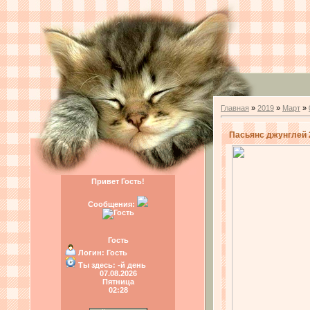
Главная
»
2019
»
Март
»
Пасьянс джунглей 2/
Привет Гость!
Сообщения:
Гость
Логин:
Гость
Ты здесь:
-й день
07.08.2026
Пятница
02:28