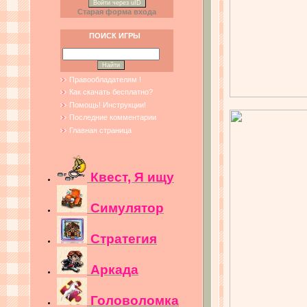
Войти через uID
Старая форма входа
ПОИСК ИГРЫ
Правообладателям !
Как скачать бесплатно?
Помощь! Инструкции!
Последние комментарии
Главная страница
Квест, Я ищу
Симулятор
Стратегия
Аркада
Головоломка