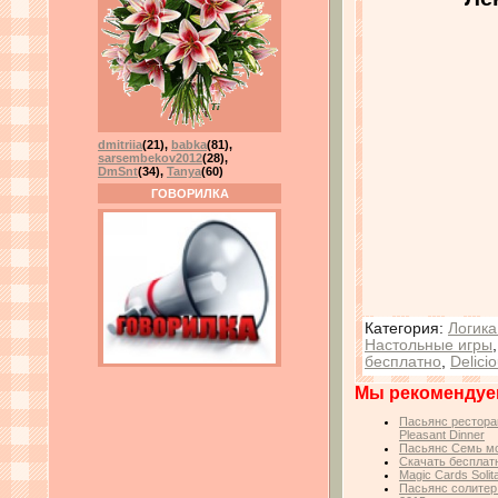
dmitriia
(21)
,
babka
(81)
,
sarsembekov2012
(28)
,
DmSnt
(34)
,
Tanya
(60)
ГОВОРИЛКА
Категория
:
Логика
Настольные игры
бесплатно
,
Delici
Мы рекомендуе
Пасьянс ресторан
Pleasant Dinner
Пасьянс Семь мор
Скачать бесплатн
Magic Cards Soli
Пасьянс солитер: