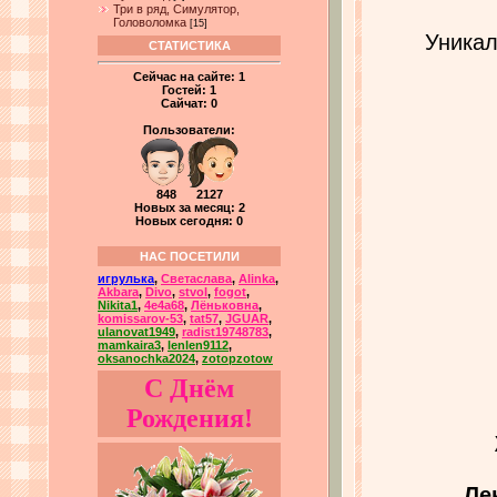
Три в ряд, Симулятор,
Головоломка
[15]
Уникал
СТАТИСТИКА
Сейчас на сайте:
1
Гостей:
1
Сайчат:
0
Пользователи:
848 2127
Новых за месяц: 2
Новых сегодня: 0
НАС ПОСЕТИЛИ
игрулька
,
Светаслава
,
Alinka
,
Akbara
,
Divo
,
stvol
,
fogot
,
Nikita1
,
4e4a68
,
Лёньковна
,
komissarov-53
,
tat57
,
JGUAR
,
ulanovat1949
,
radist19748783
,
mamkaira3
,
lenlen9112
,
oksanochka2024
,
zotopzotow
С Днём
Рождения!
Ле