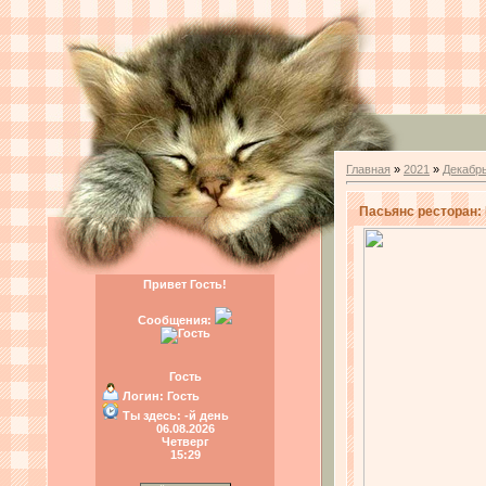
Главная
»
2021
»
Декабр
Пасьянс ресторан: В
Привет Гость!
Сообщения:
Гость
Логин:
Гость
Ты здесь:
-й день
06.08.2026
Четверг
15:29