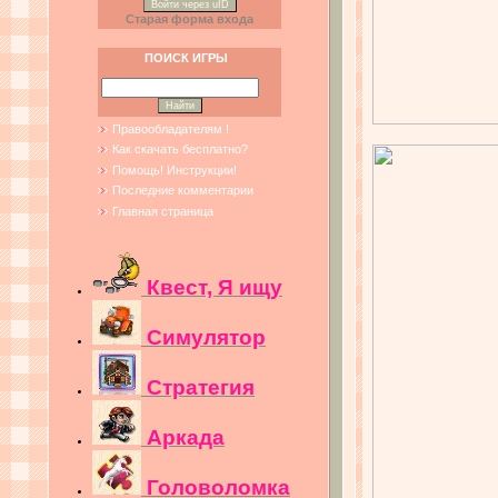
Войти через uID
Старая форма входа
ПОИСК ИГРЫ
Правообладателям !
Как скачать бесплатно?
Помощь! Инструкции!
Последние комментарии
Главная страница
Квест, Я ищу
Симулятор
Стратегия
Аркада
Головоломка