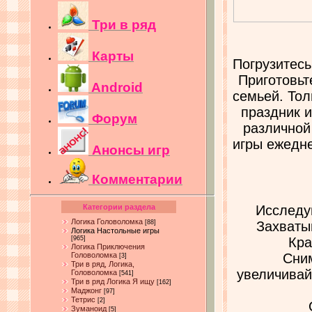
Три в ряд
Карты
Погрузитес
Приготовьт
Android
семьей. Тол
праздник и
Форум
различной
игры ежедне
Анонсы игр
Комментарии
Категории раздела
Исследу
Логика Головоломка
[88]
Захваты
Логика Настольные игры
[965]
Кра
Логика Приключения
Головоломка
Сним
[3]
Три в ряд, Логика,
увеличивай
Головоломка
[541]
Три в ряд Логика Я ищу
[162]
Маджонг
[97]
Тетрис
[2]
Зуманоид
[5]