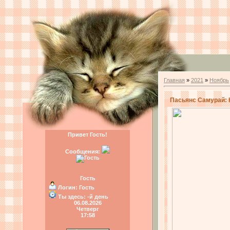
Главная
»
2021
»
Ноябрь
Пасьянс Самурай: Н
Привет Гость!
Сообщения:
Гость
Логин:
Гость
Ты здесь:
-й день
06.08.2026
Четверг
17:58