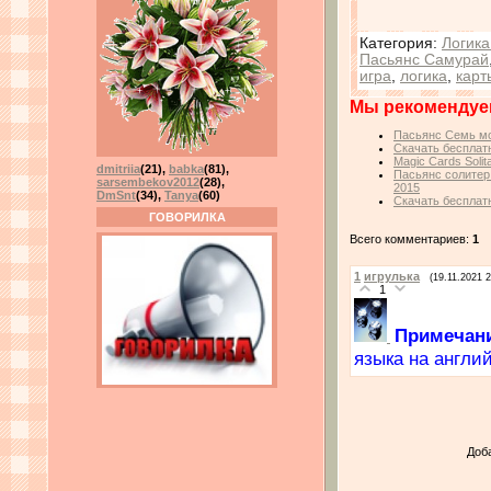
Категория
:
Логика
Пасьянс Самурай
игра
,
логика
,
карт
Мы рекомендуе
Пасьянс Семь мор
Скачать бесплатн
Magic Cards Soli
dmitriia
(21)
,
babka
(81)
,
Пасьянс солитер:
sarsembekov2012
(28)
,
2015
DmSnt
(34)
,
Tanya
(60)
Скачать бесплатн
ГОВОРИЛКА
Всего комментариев:
1
1
игрулька
(19.11.2021 2
1
Примечан
языка на англи
Доб