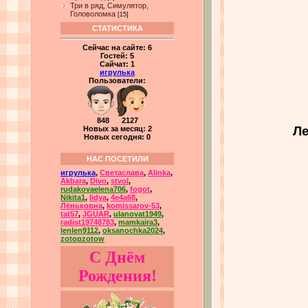
Три в ряд, Симулятор,
Головоломка
[15]
СТАТИСТИКА
Сейчас на сайте:
6
Гостей:
5
Сайчат:
1
игрулька
Пользователи:
848 2127
Ле
Новых за месяц: 2
Новых сегодня: 0
НАС ПОСЕТИЛИ
игрулька
,
Светаслава
,
Alinka
,
Akbara
,
Divo
,
stvol
,
rudakovaelena706
,
fogot
,
Nikita1
,
lidya
,
4e4a68
,
Лёньковна
,
komissarov-53
,
tat57
,
JGUAR
,
ulanovat1949
,
radist19748783
,
mamkaira3
,
lenlen9112
,
oksanochka2024
,
zotopzotow
С Днём
Рождения!