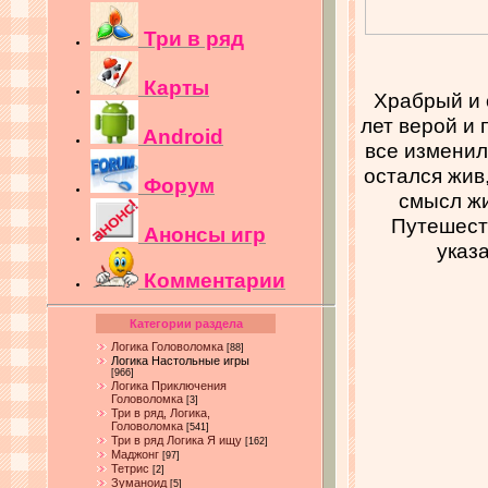
Три в ряд
Карты
Храбрый и 
лет верой и 
Android
все изменил
остался жив,
Форум
смысл жи
Путешест
Анонсы игр
указа
Комментарии
Категории раздела
Логика Головоломка
[88]
Логика Настольные игры
[966]
Логика Приключения
Головоломка
[3]
Три в ряд, Логика,
Головоломка
[541]
Три в ряд Логика Я ищу
[162]
Маджонг
[97]
Тетрис
[2]
Зуманоид
[5]