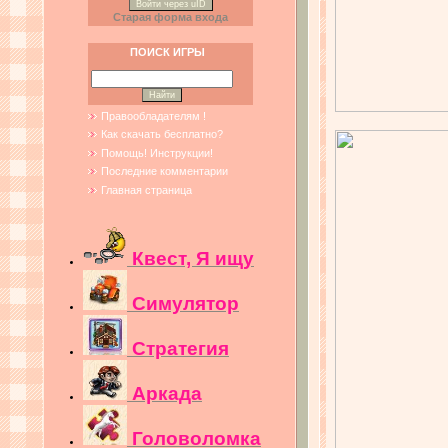
Войти через uID
Старая форма входа
ПОИСК ИГРЫ
Правообладателям !
Как скачать бесплатно?
Помощь! Инструкции!
Последние комментарии
Главная страница
Квест, Я ищу
Симулятор
Стратегия
Аркада
Головоломка