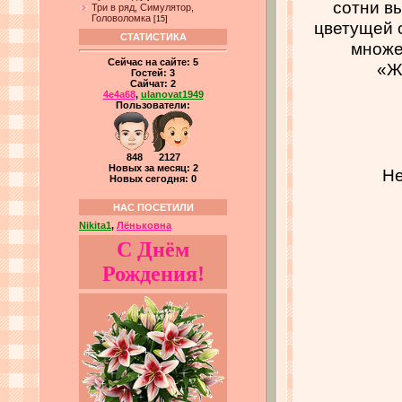
сотни в
Три в ряд, Симулятор,
Головоломка
[15]
цветущей с
СТАТИСТИКА
множе
Сейчас на сайте:
5
«Ж
Гостей:
3
Сайчат:
2
4e4a68
,
ulanovat1949
Пользователи:
848 2127
Новых за месяц: 2
Не
Новых сегодня: 0
НАС ПОСЕТИЛИ
Nikita1
,
Лёньковна
С Днём
Рождения!