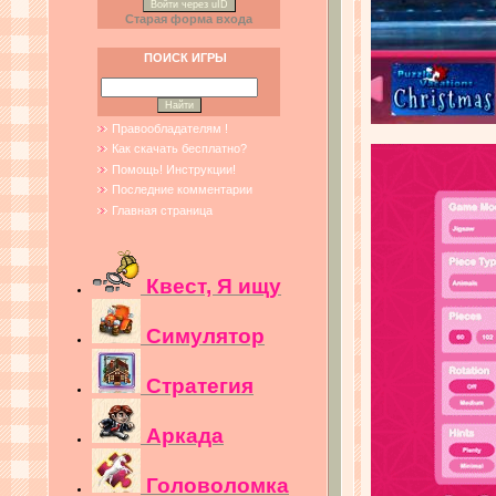
Войти через uID
Старая форма входа
ПОИСК ИГРЫ
Правообладателям !
Как скачать бесплатно?
Помощь! Инструкции!
Последние комментарии
Главная страница
Квест, Я ищу
Симулятор
Стратегия
Аркада
Головоломка