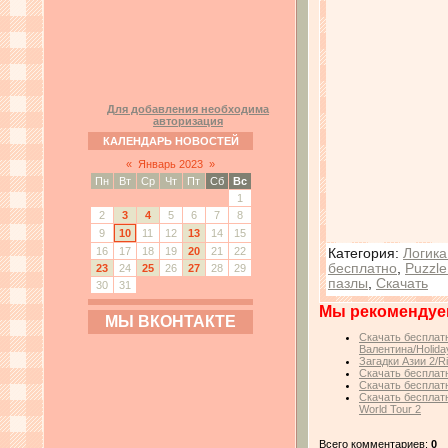
Для добавления необходима
авторизация
КАЛЕНДАРЬ НОВОСТЕЙ
«
Январь 2023
»
Пн
Вт
Ср
Чт
Пт
Сб
Вс
1
2
3
4
5
6
7
8
9
10
11
12
13
14
15
16
17
18
19
20
21
22
Категория
:
Логика
бесплатно
,
Puzzle
23
24
25
26
27
28
29
пазлы
,
Скачать
30
31
Мы рекомендуе
МЫ ВКОНТАКТЕ
Скачать бесплатн
Валентина/Holiday
Загадки Азии 2/Ri
Скачать бесплатн
Скачать бесплатн
Скачать бесплатн
World Tour 2
Всего комментариев:
0