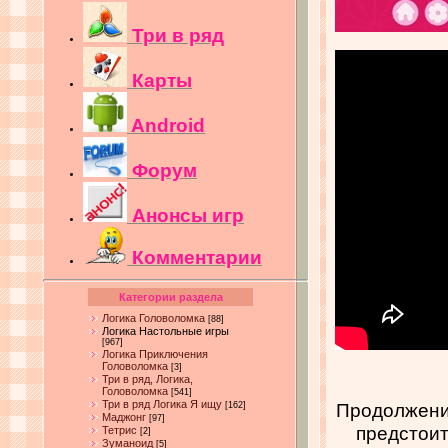
Три в ряд
Карты
Android
Форум
Анонсы игр
Комментарии
Категории раздела
Логика Головоломка
[88]
Логика Настольные игры
[967]
Логика Приключения
Головоломка
[3]
Три в ряд, Логика,
Головоломка
[541]
Три в ряд Логика Я ищу
Продолжение
[162]
Маджонг
[97]
предстоит
Тетрис
[2]
Зуманоид
[5]