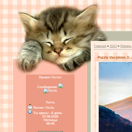
Главная
»
2023
»
Январь
Puzzle Vacations 3:
Привет Гость!
Сообщения:
Гость
Логин:
Гость
Ты здесь:
-й день
07.08.2026
Пятница
06:45