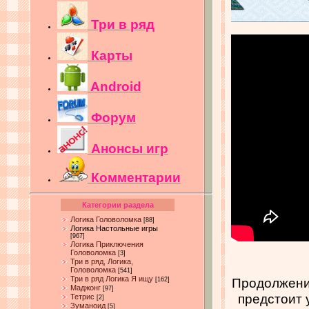
Три в ряд
Карты
Android
Форум
Анонсы игр
Комментарии
Категории раздела
Логика Головоломка
[88]
Логика Настольные игры
[967]
Логика Приключения
Головоломка
[3]
Три в ряд, Логика,
Головоломка
[541]
Три в ряд Логика Я ищу
Продолжение
[162]
Маджонг
[97]
предстоит 
Тетрис
[2]
Зуманоид
[5]