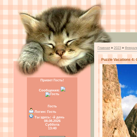
Главная
»
2023
»
Феврал
Puzzle Vacations 4:
Привет Гость!
Сообщения:
Гость
Логин:
Гость
Ты здесь:
-й день
08.08.2026
Суббота
13:40