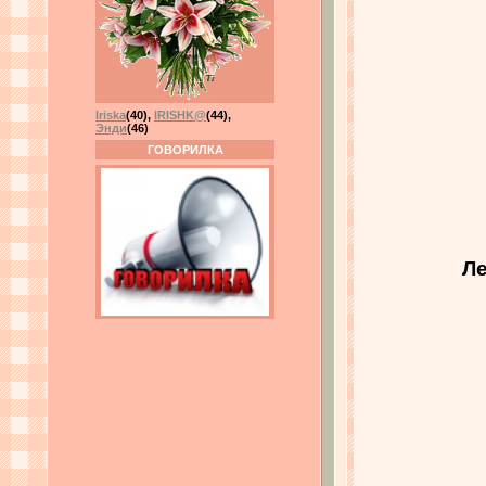
Iriska
(40)
,
IRISHK@
(44)
,
Энди
(46)
ГОВОРИЛКА
Ле