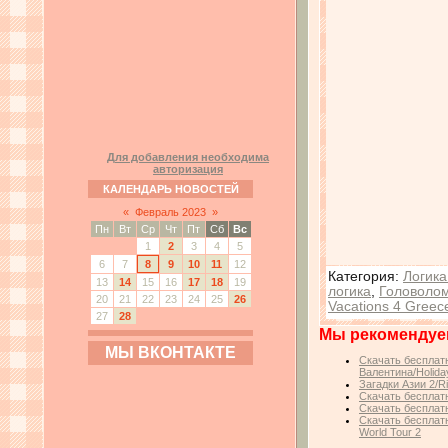
Для добавления необходима
авторизация
КАЛЕНДАРЬ НОВОСТЕЙ
«
Февраль 2023
»
Пн
Вт
Ср
Чт
Пт
Сб
Вс
1
2
3
4
5
6
7
8
9
10
11
12
Категория
:
Логика
13
14
15
16
17
18
19
логика
,
Головоло
20
21
22
23
24
25
26
Vacations 4 Greec
27
28
Мы рекомендуе
МЫ ВКОНТАКТЕ
Скачать бесплатн
Валентина/Holiday
Загадки Азии 2/Ri
Скачать бесплатн
Скачать бесплатн
Скачать бесплатн
World Tour 2