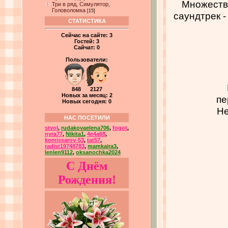
Множеств
Три в ряд, Симулятор,
Головоломка
[15]
саундтрек -
СТАТИСТИКА
Сейчас на сайте:
3
Гостей:
3
Сайчат:
0
Пользователи:
848 2127
Новых за месяц: 2
пе
Новых сегодня: 0
Не
НАС ПОСЕТИЛИ
stvol
,
rudakovaelena706
,
fogot
,
nyra77
,
Nikita1
,
4e4a68
,
komissarov-53
,
tat57
,
radist19748783
,
mamkaira3
,
lenlen9112
,
oksanochka2024
С Днём
Рождения!