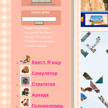
Войти через uID
Старая форма входа
ПОИСК ИГРЫ
Правообладателям !
Как скачать бесплатно?
Помощь! Инструкции!
Последние комментарии
Главная страница
Квест, Я ищу
Симулятор
Стратегия
Аркада
Головоломка