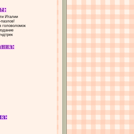
ти Италии
-пазлов!
ов головоломок
издание
ундтрек