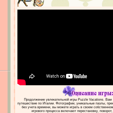
Продолжение увлекательной игры Puzzle Vacations. Вам
путешествие по Италии. Фотографии, уникальные пазлы, прек
без учета времени, вы можете играть в своем собственно
игрового процесса включают перестановку, поворот,