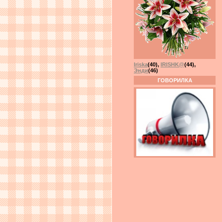
Iriska
(40)
,
IRISHK@
(44)
,
Энди
(46)
ГОВОРИЛКА