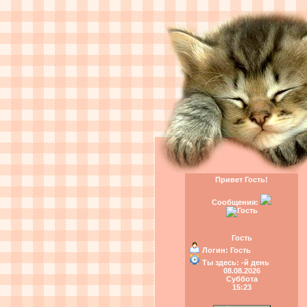
Привет Гость!
Сообщения:
Гость
Логин:
Гость
Ты здесь:
-й день
08.08.2026
Суббота
15:23