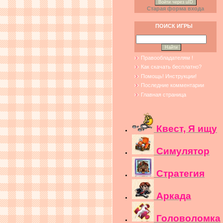
Войти через uID
Старая форма входа
ПОИСК ИГРЫ
Правообладателям !
Как скачать бесплатно?
Помощь! Инструкции!
Последние комментарии
Главная страница
Квест, Я ищу
Симулятор
Стратегия
Аркада
Головоломка