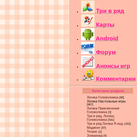
Три в ряд
Карты
Android
Форум
Анонсы игр
Комментарии
Категории раздела
Логика Головоломка
[88]
Логика Настольные игры
[967]
Логика Приключения
Головоломка
[3]
Три в ряд, Логика,
Головоломка
[541]
Три в ряд Логика Я ищу
[162]
Маджонг
[97]
Тетрис
[2]
Зуманоид
[5]