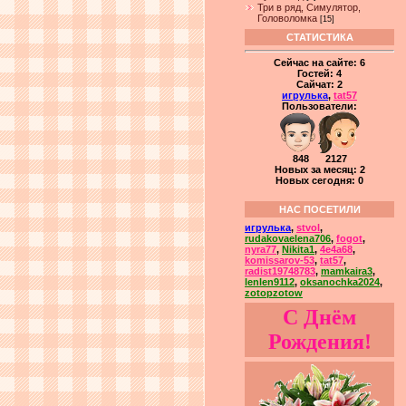
Три в ряд, Симулятор,
Головоломка
[15]
СТАТИСТИКА
Сейчас на сайте:
6
Гостей:
4
Сайчат:
2
игрулька
,
tat57
Пользователи:
848 2127
Новых за месяц: 2
Новых сегодня: 0
НАС ПОСЕТИЛИ
игрулька
,
stvol
,
rudakovaelena706
,
fogot
,
nyra77
,
Nikita1
,
4e4a68
,
komissarov-53
,
tat57
,
radist19748783
,
mamkaira3
,
lenlen9112
,
oksanochka2024
,
zotopzotow
С Днём
Рождения!