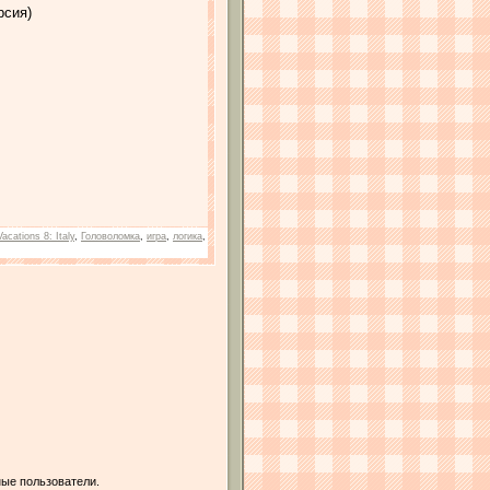
рсия)
acations 8: Italy
,
Головоломка
,
игра
,
логика
,
ые пользователи.