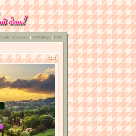
авная
|
Логические
|
Регистрация
|
Вход
20:10