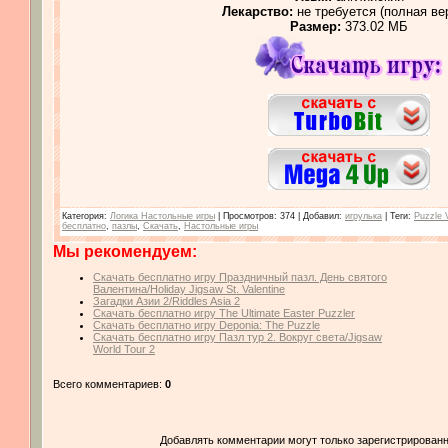
Лекарство:
не требуется (полная ве
Размер:
373.02 МБ
Категория
:
Логика Настольные игры
|
Просмотров
: 374 |
Добавил
:
игрулька
|
Теги
:
Puzzle V
бесплатно
,
пазлы
,
Скачать
,
Настольные игры
Мы рекомендуем:
Скачать бесплатно игру Праздничный пазл. День святого
Валентина/Holiday Jigsaw St. Valentine
Загадки Азии 2/Riddles Asia 2
Скачать бесплатно игру The Ultimate Easter Puzzler
Скачать бесплатно игру Deponia: The Puzzle
Скачать бесплатно игру Пазл тур 2. Вокруг света/Jigsaw
World Tour 2
Всего комментариев:
0
Добавлять комментарии могут только зарегистрированн