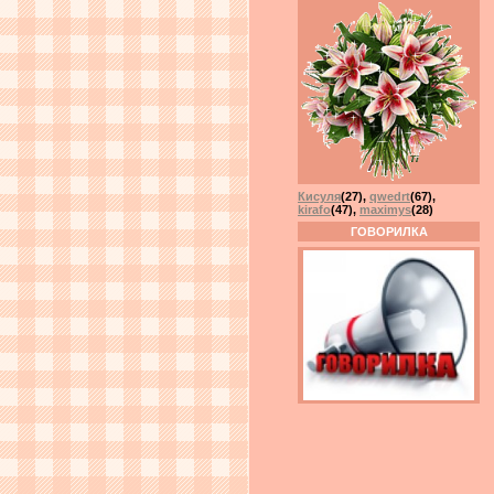
Кисуля
(27)
,
qwedrt
(67)
,
kirafo
(47)
,
maximys
(28)
ГОВОРИЛКА