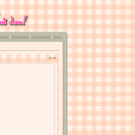
авная
|
Логические
|
Регистрация
|
Вход
22:39