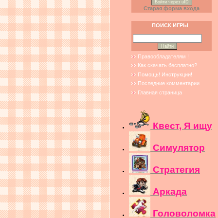
Войти через uID
Старая форма входа
ПОИСК ИГРЫ
Правообладателям !
Как скачать бесплатно?
Помощь! Инструкции!
Последние комментарии
Главная страница
Квест, Я ищу
Симулятор
Стратегия
Аркада
Головоломка