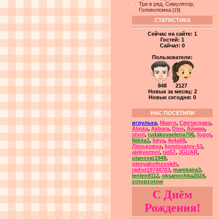
Три в ряд, Симулятор,
Головоломка
[15]
СТАТИСТИКА
Сейчас на сайте:
1
Гостей:
1
Сайчат:
0
Пользователи:
848 2127
Новых за месяц: 2
Новых сегодня: 0
НАС ПОСЕТИЛИ
игрулька
,
Марго
,
Светаслава
,
Alinka
,
Akbara
,
Divo
,
Аймма
,
stvol
,
rudakovaelena706
,
fogot
,
Nikita1
,
lidya
,
4e4a68
,
Лёньковна
,
komissarov-53
,
alekyermol
,
tat57
,
JGUAR
,
ulanovat1949
,
olesyabolhovskih
,
radist19748783
,
mamkaira3
,
lenlen9112
,
oksanochka2024
,
zotopzotow
С Днём
Рождения!