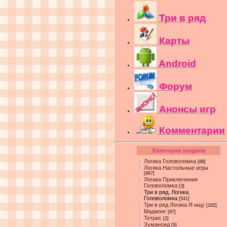
Три в ряд
Карты
Android
Форум
Анонсы игр
Комментарии
Категории раздела
Логика Головоломка
[88]
Логика Настольные игры
[967]
Логика Приключения
Головоломка
[3]
Три в ряд, Логика,
Головоломка
[541]
Три в ряд Логика Я ищу
[162]
Маджонг
[97]
Тетрис
[2]
Зуманоид
[5]