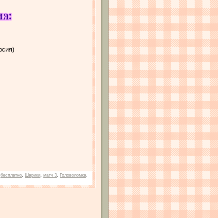
рсия)
:
бесплатно
,
Шарики
,
матч 3
,
Головоломка
,