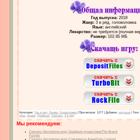
Год выпуска:
2018
Жанр:
3 в ряд, головоломка
Язык:
английский
Лекарство:
не требуется (полная ве
Размер:
102.85 МБ
Категория
:
Три в ряд, Логика, Головоломка
|
Просмотров
: 1277 |
Добавил
:
игрулька
|
Теги
игра
,
логика
,
Quadrium
,
Скачать
,
3 в ряд
Мы рекомендуем:
Скачать бесплатно игру Храбрые пушистики/The Brave
Furries
Скачать бесплатно игру Сокровища Азии/Gem Legend