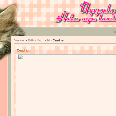
Гл
Главная
»
2018
»
Март
»
16
» Quadrium
Quadrium