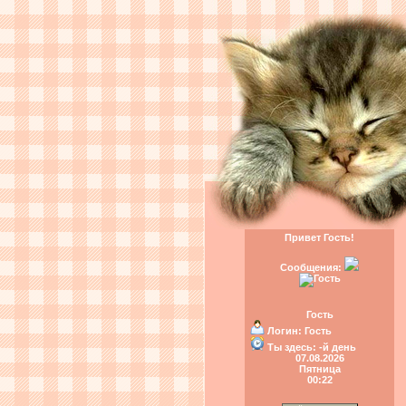
Привет Гость!
Сообщения:
Гость
Логин:
Гость
Ты здесь:
-й день
07.08.2026
Пятница
00:22