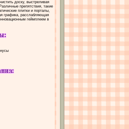
чистить доску, выстреливая
 Различные препятствия, такие
атические плитки и порталы,
кая графика, расслабляющая
 инновационным геймплеем в
онусы