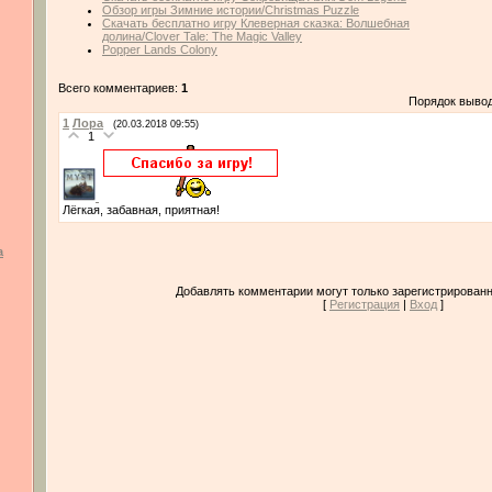
Обзор игры Зимние истории/Christmas Puzzle
Скачать бесплатно игру Клеверная сказка: Волшебная
долина/Clover Tale: The Magic Valley
Popper Lands Colony
Всего комментариев:
1
Порядок выво
1
Лора
(20.03.2018 09:55)
1
Лёгкая, забавная, приятная!
а
Добавлять комментарии могут только зарегистрированн
[
Регистрация
|
Вход
]