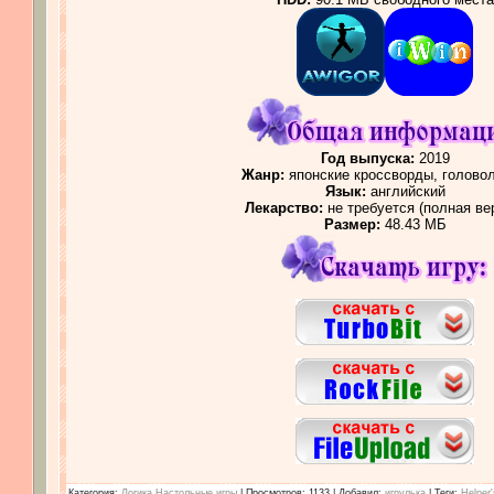
Год выпуска:
2019
Жанр:
японские кроссворды, голово
Язык:
английский
Лекарство:
не требуется (полная ве
Размер:
48.43 МБ
Категория
:
Логика Настольные игры
|
Просмотров
: 1133 |
Добавил
:
игрулька
|
Теги
:
Helper'