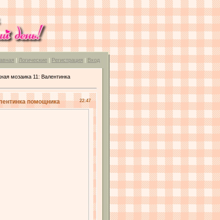
авная
|
Логические
|
Регистрация
|
Вход
ужная мозаика 11: Валентинка
Валентинка помощника
22:47