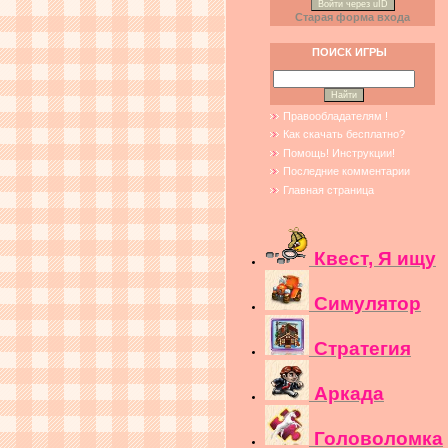
Войти через uID
Старая форма входа
ПОИСК ИГРЫ
Правообладателям !
Как скачать бесплатно?
Помощь! Инструкции!
Последние комментарии
Главная страница
Квест, Я ищу
Симулятор
Стратегия
Аркада
Головоломка