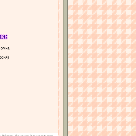
ломка
рсия)
s Valentine
,
бесплатно
,
Настольные игры
,