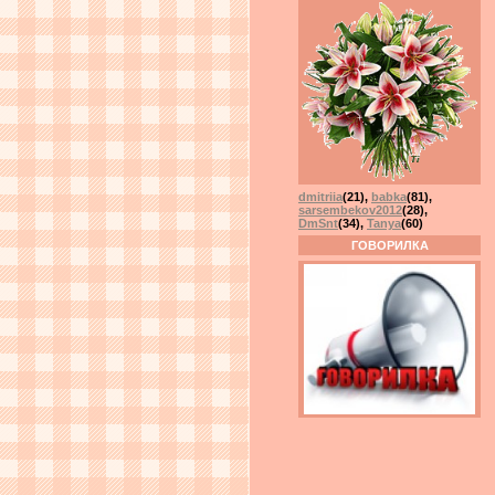
dmitriia
(21)
,
babka
(81)
,
sarsembekov2012
(28)
,
DmSnt
(34)
,
Tanya
(60)
ГОВОРИЛКА