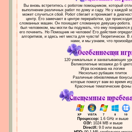
Вы вновь встретитесь с роботом помощником, который отл
выполнении различных работ по дому и саду. Но у каждой 
может случиться сбой. Робот сбегает и проникает в диагно
центр. Его замечают в центре переработки, где происходи
сломанных машин. Он похищает сломанную девушку-робота.
был человеком, мы могли бы подумать, что ему понравился р
его починить. Но Помощник не человек! Его действия опред
алгоритмов, и здесь нет места для чувств! Теоретически. В
нами, и мы узнаем, что произойде
120 уникальных и захватывающих ур
Великолепные мозаики до 6 цвет
Игра основана на логике
Несколько рубашек плиток
Различные обновляемые бонусы
которые помогут вам во время иг
Красочные тематические фоны
Процессор:
1.6 GHz и выше
ОЗУ:
1024 MB и выше
DirectX:
9.0 или выше
HDD:
90.1 МБ свободного места