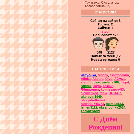
Три в ряд, Симулятор,
Головоломка
[15]
СТАТИСТИКА
Сейчас на сайте:
3
Гостей:
2
Сайчат:
1
stvol
Пользователи:
848 2127
Новых за месяц: 2
Новых сегодня: 0
НАС ПОСЕТИЛИ
игрулька
,
Марго
,
Светаслава
,
Alinka
,
Akbara
,
Divo
,
Аймма
,
stvol
,
rudakovaelena706
,
fogot
,
Nikita1
,
lidya
,
4e4a68
,
Лёньковна
,
komissarov-53
,
alekyermol
,
tat57
,
JGUAR
,
ulanovat1949
,
olesyabolhovskih
,
radist19748783
,
mamkaira3
,
lenlen9112
,
oksanochka2024
,
zotopzotow
С Днём
Рождения!