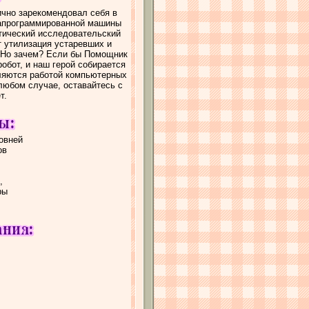
ично зарекомендовал себя в
запрограммированной машины
стический исследовательский
т утилизация устаревших и
 Но зачем? Если бы Помощник
обот, и наш герой собирается
еляются работой компьютерных
 любом случае, оставайтесь с
т.
овней
ов
,
ры