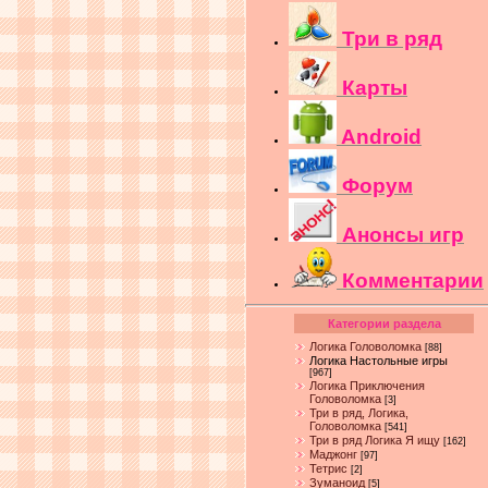
Три в ряд
Карты
Android
Форум
Анонсы игр
Комментарии
Категории раздела
Логика Головоломка
[88]
Логика Настольные игры
[967]
Логика Приключения
Головоломка
[3]
Три в ряд, Логика,
Головоломка
[541]
Три в ряд Логика Я ищу
[162]
Маджонг
[97]
Тетрис
[2]
Зуманоид
[5]