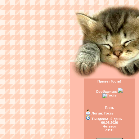
Привет Гость!
Сообщения:
Гость
Логин:
Гость
Ты здесь:
-й день
06.08.2026
Четверг
23:31