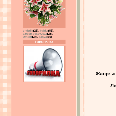
dmitriia
(21)
,
babka
(81)
,
sarsembekov2012
(28)
,
DmSnt
(34)
,
Tanya
(60)
ГОВОРИЛКА
Жанр:
яп
Ле