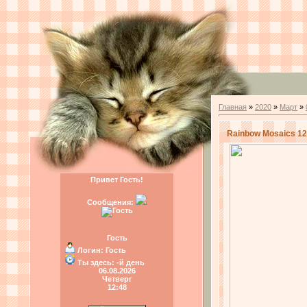
Главная
»
2020
»
Март
»
Rainbow Mosaics 12
Привет Гость!
Сообщения:
Гость
Логин:
Гость
Ты здесь:
-й день
06.08.2026
Четверг
12:48