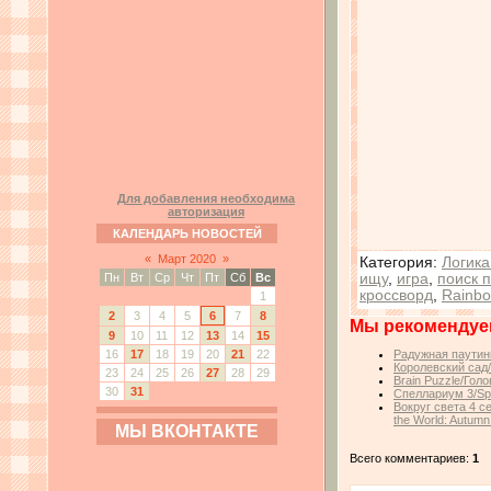
Для добавления необходима
авторизация
КАЛЕНДАРЬ НОВОСТЕЙ
«
Март 2020
»
Категория
:
Логика
ищу
,
игра
,
поиск 
Пн
Вт
Ср
Чт
Пт
Сб
Вс
кроссворд
,
Rainbo
1
2
3
4
5
6
7
8
Мы рекомендуе
9
10
11
12
13
14
15
16
17
18
19
20
21
22
Радужная паутин
Королевский сад
23
24
25
26
27
28
29
Brain Puzzle/Гол
30
31
Спеллариум 3/Spe
Вокруг света 4 с
the World: Autumn
МЫ ВКОНТАКТЕ
Всего комментариев:
1