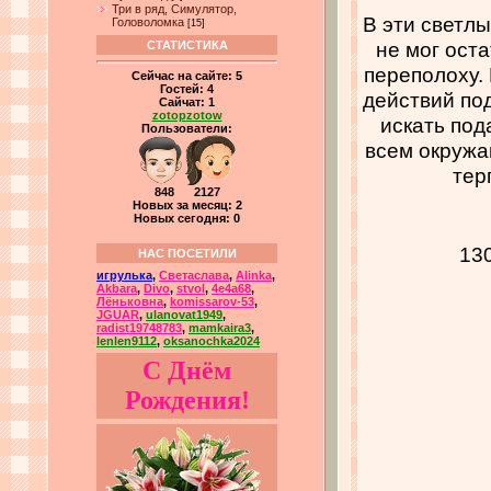
Три в ряд, Симулятор,
В эти светл
Головоломка
[15]
не мог ост
СТАТИСТИКА
переполоху.
Сейчас на сайте:
5
Гостей:
4
действий по
Сайчат:
1
zotopzotow
искать под
Пользователи:
всем окружа
тер
848 2127
Новых за месяц: 2
Новых сегодня: 0
13
НАС ПОСЕТИЛИ
игрулька
,
Светаслава
,
Alinka
,
Akbara
,
Divo
,
stvol
,
4e4a68
,
Лёньковна
,
komissarov-53
,
JGUAR
,
ulanovat1949
,
radist19748783
,
mamkaira3
,
lenlen9112
,
oksanochka2024
С Днём
Рождения!