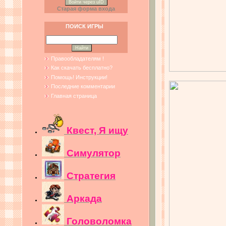
Войти через uID
Старая форма входа
ПОИСК ИГРЫ
Правообладателям !
Как скачать бесплатно?
Помощь! Инструкции!
Последние комментарии
Главная страница
Квест, Я ищу
Симулятор
Стратегия
Аркада
Головоломка