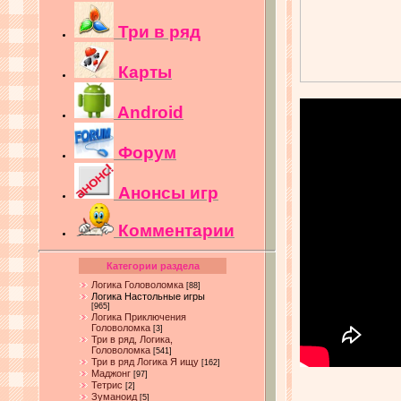
Три в ряд
Карты
Android
Форум
Анонсы игр
Комментарии
Категории раздела
Логика Головоломка
[88]
Логика Настольные игры
[965]
Логика Приключения
Головоломка
[3]
Три в ряд, Логика,
Головоломка
[541]
Три в ряд Логика Я ищу
[162]
Маджонг
[97]
Тетрис
[2]
Зуманоид
[5]