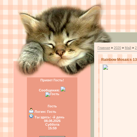
Главная
»
2020
»
Май
»
2
Rainbow Mosaics 13
Привет Гость!
Сообщения:
Гость
Логин:
Гость
Ты здесь:
-й день
08.08.2026
Суббота
15:59