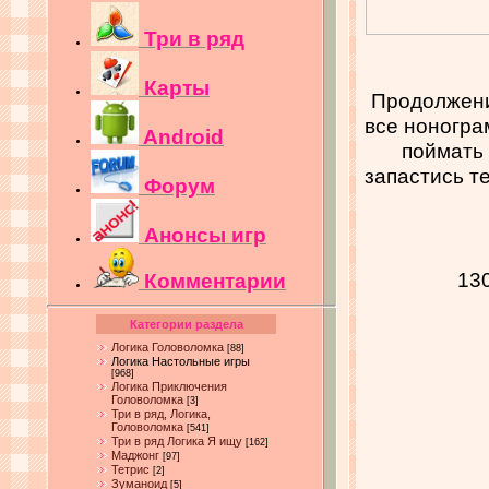
Три в ряд
Карты
Продолжени
все ноногра
Android
поймать 
запастись т
Форум
Анонсы игр
13
Комментарии
Категории раздела
Логика Головоломка
[88]
Логика Настольные игры
[968]
Логика Приключения
Головоломка
[3]
Три в ряд, Логика,
Головоломка
[541]
Три в ряд Логика Я ищу
[162]
Маджонг
[97]
Тетрис
[2]
Зуманоид
[5]