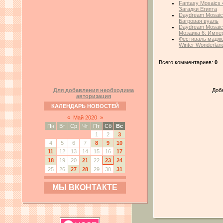
Fantasy Mosaics 
Загадки Египта
Daydream Mosaics
Багровая вуаль
Daydream Mosaics 
Мозаика 6: Импе
Фестиваль маджо
Winter Wonderlan
Всего комментариев:
0
Доб
Для добавления необходима
авторизация
КАЛЕНДАРЬ НОВОСТЕЙ
«
Май 2020
»
Пн
Вт
Ср
Чт
Пт
Сб
Вс
1
2
3
4
5
6
7
8
9
10
11
12
13
14
15
16
17
18
19
20
21
22
23
24
25
26
27
28
29
30
31
МЫ ВКОНТАКТЕ