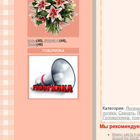
Iriska
(40)
,
IRISHK@
(44)
,
Энди
(46)
ГОВОРИЛКА
Категория
:
Логика
логика
,
Скачать
,
R
Головоломка
,
пои
Мы рекомендуе
Вокруг света 4 с
Around the World: