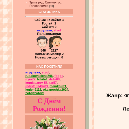
Три в ряд, Симулятор,
Головоломка
[15]
СТАТИСТИКА
Сейчас на сайте:
3
Гостей:
1
Сайчат:
2
игрулька
,
stvol
Пользователи:
848 2127
Новых за месяц: 2
Новых сегодня: 0
НАС ПОСЕТИЛИ
игрулька
,
stvol
,
rudakovaelena706
,
fogot
,
nyra77
,
Nikita1
,
4e4a68
,
komissarov-53
,
tat57
,
radist19748783
,
mamkaira3
,
lenlen9112
,
oksanochka2024
,
zotopzotow
Жанр:
яп
С Днём
Рождения!
Ле