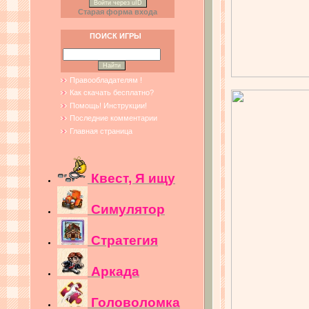
Войти через uID
Старая форма входа
ПОИСК ИГРЫ
Правообладателям !
Как скачать бесплатно?
Помощь! Инструкции!
Последние комментарии
Главная страница
Квест, Я ищу
Симулятор
Стратегия
Аркада
Головоломка