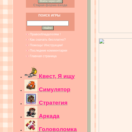
Войти через uID
Старая форма входа
ПОИСК ИГРЫ
Правообладателям !
Как скачать бесплатно?
Помощь! Инструкции!
Последние комментарии
Главная страница
Квест, Я ищу
Симулятор
Стратегия
Аркада
Головоломка