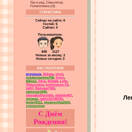
Три в ряд, Симулятор,
Головоломка
[15]
СТАТИСТИКА
Сейчас на сайте:
6
Гостей:
6
Сайчат:
0
Пользователи:
848 2127
Новых за месяц: 2
Новых сегодня: 0
НАС ПОСЕТИЛИ
игрулька
,
Akbara
,
stvol
,
rudakovaelena706
,
fogot
,
Nikita1
,
lidya
,
4e4a68
,
Lelik
,
Лёньковна
,
komissarov-53
,
tat57
,
Веруша7282
,
ulanovat1949
,
olesyabolhovskih
,
dalehin407
,
Ле
лилиан
,
radist19748783
,
lenlen9112
,
oksanochka2024
,
zotopzotow
С Днём
Рождения!