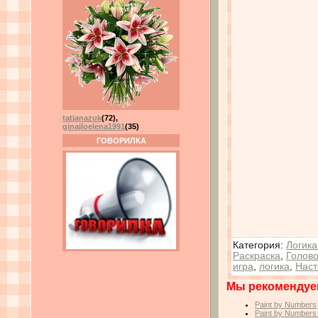
tatjanazuk
(72)
,
ginajloelena1991
(35)
ГОВОРИЛКА
Категория
:
Логика
Раскраска
,
Голов
игра
,
логика
,
Наст
Мы рекомендуе
Paint by Numbers
Paint by Numbers