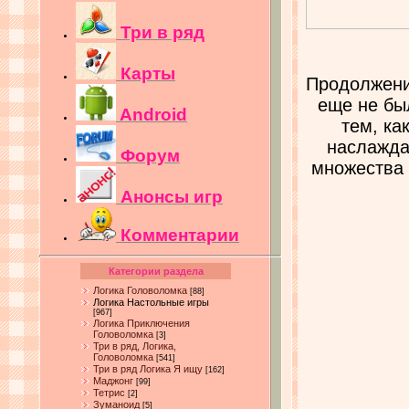
Три в ряд
Карты
Продолжени
еще не бы
Android
тем, ка
наслажда
Форум
множества 
Анонсы игр
Комментарии
Категории раздела
Логика Головоломка
[88]
Логика Настольные игры
[967]
Логика Приключения
Головоломка
[3]
Три в ряд, Логика,
Головоломка
[541]
Три в ряд Логика Я ищу
[162]
Маджонг
[99]
Тетрис
[2]
Зуманоид
[5]