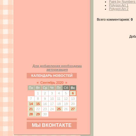
Paint by Numbers
Polygon Art 1
Polygon Art 2
Всего комментариев:
0
Доб
Для добавления необходима
авторизация
КАЛЕНДАРЬ НОВОСТЕЙ
«
Сентябрь 2020
»
Пн
Вт
Ср
Чт
Пт
Сб
Вс
1
2
3
4
5
6
7
8
9
10
11
12
13
14
15
16
17
18
19
20
21
22
23
24
25
26
27
28
29
30
МЫ ВКОНТАКТЕ