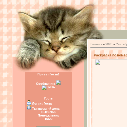
Главная
»
2020
»
Сентяб
Раскраска по номер
Привет Гость!
Сообщения:
Гость
Логин:
Гость
Ты здесь:
-й день
10.08.2026
Понедельник
16:22