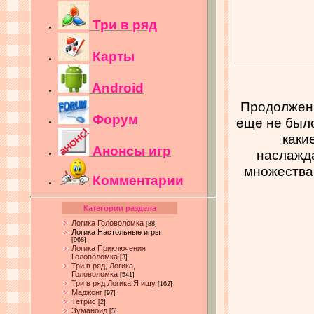
Три в ряд
Карты
Android
Продолжени
Форум
еще не было
каки
Анонсы игр
наслажда
множества
Комментарии
Категории раздела
Логика Головоломка
[88]
Логика Настольные игры
[968]
Логика Приключения
Головоломка
[3]
Три в ряд, Логика,
Головоломка
[541]
Три в ряд Логика Я ищу
[162]
Маджонг
[97]
Тетрис
[2]
Зуманоид
[5]