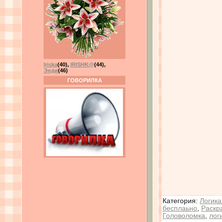
Iriska
(40)
,
IRISHK@
(44)
,
Энди
(46)
ГОВОРИЛКА
Категория
:
Логика
бесплаьно
,
Раскр
Головоломка
,
лог