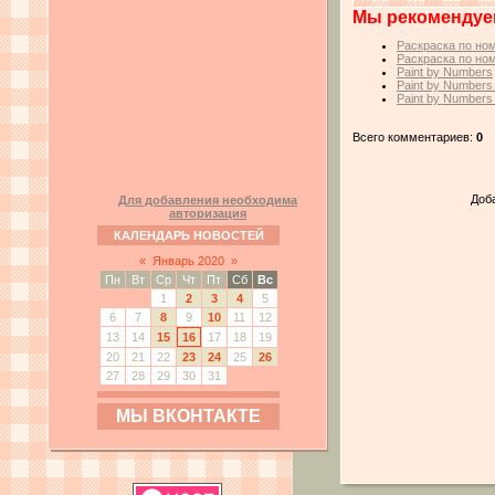
Мы рекомендуе
Раскраска по ном
Раскраска по ном
Paint by Numbers
Paint by Numbers
Paint by Numbers
Всего комментариев:
0
Доб
Для добавления необходима
авторизация
КАЛЕНДАРЬ НОВОСТЕЙ
«
Январь 2020
»
Пн
Вт
Ср
Чт
Пт
Сб
Вс
1
2
3
4
5
6
7
8
9
10
11
12
13
14
15
16
17
18
19
20
21
22
23
24
25
26
27
28
29
30
31
МЫ ВКОНТАКТЕ