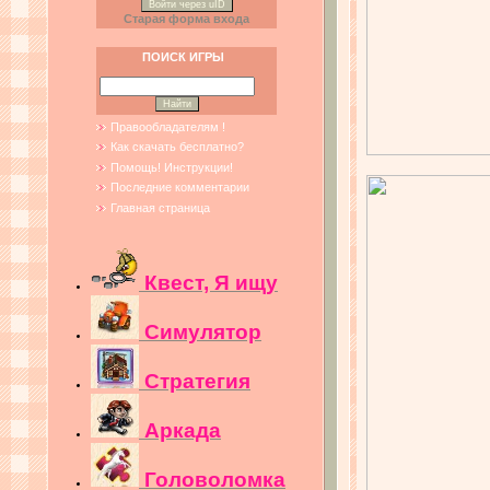
Войти через uID
Старая форма входа
ПОИСК ИГРЫ
Правообладателям !
Как скачать бесплатно?
Помощь! Инструкции!
Последние комментарии
Главная страница
Квест, Я ищу
Симулятор
Стратегия
Аркада
Головоломка