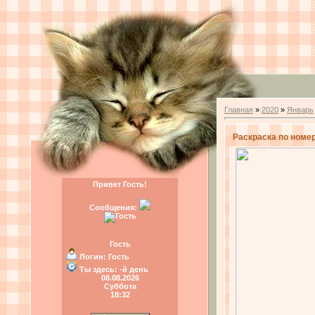
Главная
»
2020
»
Январь
Раскраска по номер
Привет Гость!
Сообщения:
Гость
Логин:
Гость
Ты здесь:
-й день
08.08.2026
Суббота
18:32