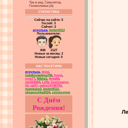
Три в ряд, Симулятор,
Головоломка
[15]
СТАТИСТИКА
Сейчас на сайте:
5
Гостей:
3
Сайчат:
2
игрулька
,
lenlen9112
Пользователи:
848 2127
Новых за месяц: 2
Новых сегодня: 0
НАС ПОСЕТИЛИ
игрулька
,
stvol
,
rudakovaelena706
,
fogot
,
nyra77
,
Nikita1
,
4e4a68
,
nin564564
,
Lelik
,
komissarov-
53
,
tat57
,
radist19748783
,
mamkaira3
,
lenlen9112
,
oksanochka2024
,
zotopzotow
С Днём
Рождения!
Ле