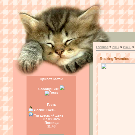
Главная
»
2017
»
Июнь
»
Roaring Twenties
Привет Гость!
Сообщения:
Гость
Логин:
Гость
Ты здесь:
-й день
07.08.2026
Пятница
11:48