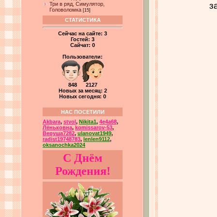
з
Три в ряд, Симулятор,
Головоломка
[15]
СТАТИСТИКА
Сейчас на сайте:
3
Гостей:
3
Сайчат:
0
Пользователи:
848 2127
Новых за месяц: 2
Новых сегодня: 0
НАС ПОСЕТИЛИ
Akbara
,
stvol
,
Nikita1
,
4e4a68
,
Лёньковна
,
komissarov-53
,
Веруша7282
,
ulanovat1949
,
radist19748783
,
lenlen9112
,
oksanochka2024
С Днём
Рождения!