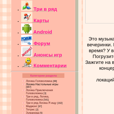
Три в ряд
Карты
Android
Это музык
Форум
вечеринки. 
время? У в
Анонсы игр
Погрузит
Зажгите на 
Комментарии
концер
Категории раздела
локаций
Логика Головоломка
[88]
Логика Настольные игры
[967]
Логика Приключения
Головоломка
[3]
Три в ряд, Логика,
Головоломка
[541]
Три в ряд Логика Я ищу
[162]
Маджонг
[97]
Тетрис
[2]
Зуманоид
[5]