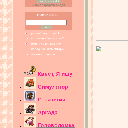
Войти через uID
Старая форма входа
ПОИСК ИГРЫ
Правообладателям !
Как скачать бесплатно?
Помощь! Инструкции!
Последние комментарии
Главная страница
Квест, Я ищу
Симулятор
Стратегия
Аркада
Головоломка