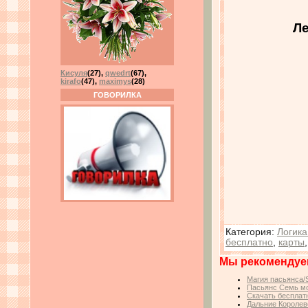
Ле
Кисуля
(27)
,
qwedrt
(67)
,
kirafo
(47)
,
maximys
(28)
ГОВОРИЛКА
Категория
:
Логика
бесплатно
,
карты
Мы рекомендуе
Магия пасьянса/So
Пасьянс Семь мор
Скачать бесплатн
Дальние Королевс