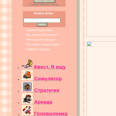
Войти через uID
Старая форма входа
ПОИСК ИГРЫ
Правообладателям !
Как скачать бесплатно?
Помощь! Инструкции!
Последние комментарии
Главная страница
Квест, Я ищу
Симулятор
Стратегия
Аркада
Головоломка