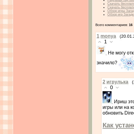
Радужная паутин
Скачать бесплатно
Скачать бесплатн
Обзор игры Загад
Обзор игр Загад
Всего комментариев:
16
1
monya
(20.01.
1
Не могу отк
значило?
2
игрулька
(
0
Ириш это
игры или на к
обновить Dire
Как уста