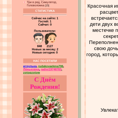
Три в ряд, Симулятор,
Красочная иг
Головоломка
[15]
расцве
СТАТИСТИКА
встречается
Сейчас на сайте:
1
Гостей:
1
дети двух 
Сайчат:
0
местечке п
Пользователи:
секре
Переполненн
848 2127
свою доч
Новых за месяц: 2
Новых сегодня: 0
город, котор
НАС ПОСЕТИЛИ
игрулька
,
rudakovaelena706
,
Лёньковна
,
radist19748783
,
zotopzotow
С Днём
Рождения!
Увлека