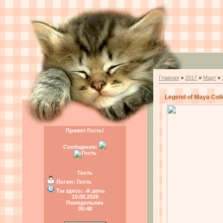
Главная
»
2017
»
Март
»
Legend of Maya Col
Привет Гость!
Сообщения:
Гость
Логин:
Гость
Ты здесь:
-й день
10.08.2026
Понедельник
05:48