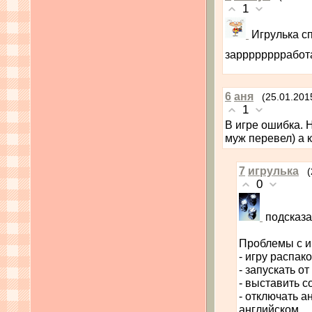
1
Игрулька с
зарррррррработ
6
аня
(25.01.201
1
В игре ошибка. 
муж перевел) а 
7
игрулька
(
0
подсказа
Проблемы с и
- игру распак
- запускать 
- выставить 
- отключать 
английском