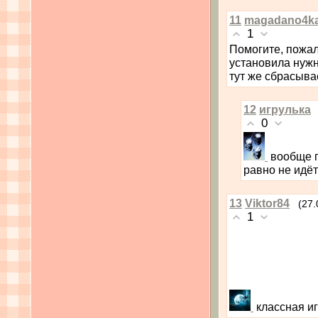
11
magadano4k
1
Помогите, пожал
установила нужн
тут же сбрасыва
12
игрулька
0
вообще п
равно не идё
13
Viktor84
(27.
1
классная и