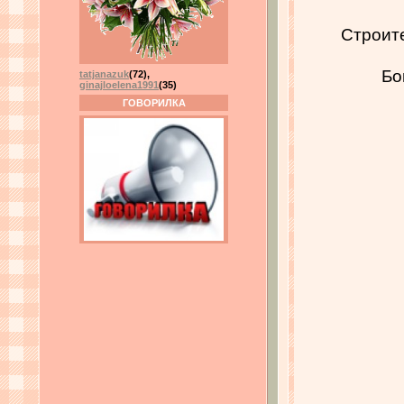
Строит
Бо
tatjanazuk
(72)
,
ginajloelena1991
(35)
ГОВОРИЛКА