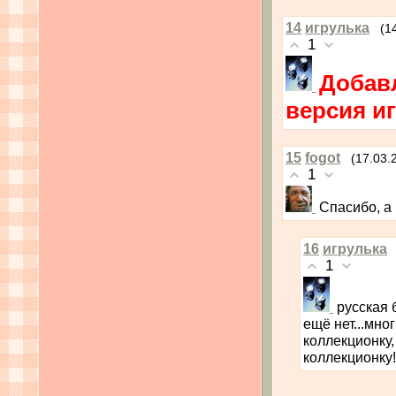
14
игрулька
(1
1
Добав
версия и
15
fogot
(17.03.
1
Спасибо, а 
16
игрулька
1
русская 
ещё нет...мно
коллекционку,
коллекционку!)