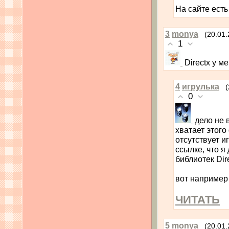
На сайте ест
3
monya
(20.01.
1
Directx у м
4
игрулька
(
0
дело не в
хватает этого 
отсутствует и
ссылке, что я
библиотек Dir
вот например
ЧИТАТЬ
5
monya
(20.01.