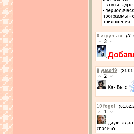
- в пути (адр
- периодичес
программы - 
приложения
8
игрулька
(31
3
Добавл
9
yuse49
(31.01
2
Как Вы о
10
fogot
(01.02.
1
дауж, ждал
спасибо.