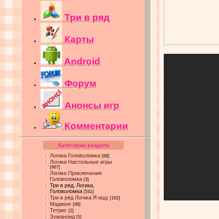
Три в ряд
Карты
Android
Форум
Анонсы игр
Комментарии
Категории раздела
Логика Головоломка
[88]
Логика Настольные игры
[967]
Логика Приключения
Головоломка
[3]
Три в ряд, Логика,
Головоломка
[541]
Три в ряд Логика Я ищу
[162]
Маджонг
[99]
Тетрис
[2]
Зуманоид
[5]