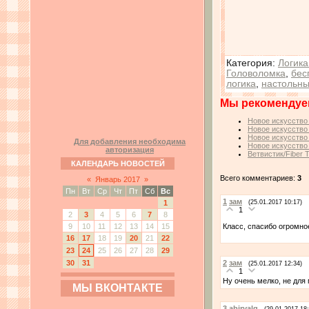
Категория
:
Логика
Головоломка
,
бес
логика
,
настольн
Мы рекомендуе
Новое искусство 
Новое искусство 
Новое искусство 
Для добавления необходима
Новое искусство 
авторизация
Ветвистик/Fiber 
КАЛЕНДАРЬ НОВОСТЕЙ
Всего комментариев:
3
«
Январь 2017
»
Пн
Вт
Ср
Чт
Пт
Сб
Вс
1
зам
(25.01.2017 10:17)
1
1
2
3
4
5
6
7
8
Класс, спасибо огромн
9
10
11
12
13
14
15
16
17
18
19
20
21
22
23
24
25
26
27
28
29
2
зам
30
31
(25.01.2017 12:34)
1
Ну очень мелко, не для
МЫ ВКОНТАКТЕ
3
abirvalg
(29.01.2017 18: