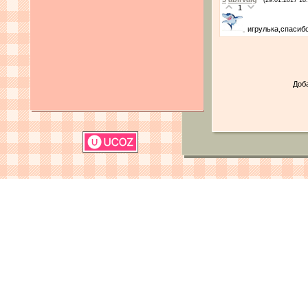
1
игрулька,спасиб
Доб