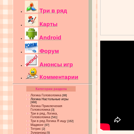
Три в ряд
Карты
Android
Форум
Анонсы игр
Комментарии
Категории раздела
Логика Головоломка
[88]
Логика Настольные игры
[968]
Логика Приключения
Головоломка
[3]
Три в ряд, Логика,
Головоломка
[541]
Три в ряд Логика Я ищу
[162]
Маджонг
[97]
Тетрис
[2]
Зуманоид
[5]