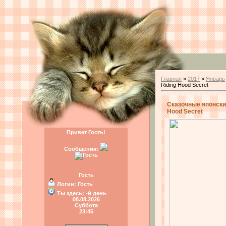
Главная
»
2017
»
Январь
Riding Hood Secret
Сказочные японские
Hood Secret
Привет Гость!
Сообщения:
Гость
Логин:
Гость
Ты здесь:
-й день
08.08.2026
Суббота
23:45