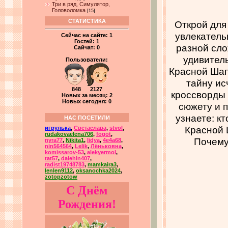
Три в ряд, Симулятор,
Головоломка
[15]
СТАТИСТИКА
Открой для
увлекатель
Сейчас на сайте:
1
Гостей:
1
разной сло
Сайчат:
0
удивител
Пользователи:
Красной Шап
тайну ис
848 2127
кроссворды 
Новых за месяц: 2
Новых сегодня: 0
сюжету и 
узнаете: к
НАС ПОСЕТИЛИ
Красной 
игрулька
,
Светаслава
,
stvol
,
rudakovaelena706
,
fogot
,
Почему 
nyra77
,
Nikita1
,
lidya
,
4e4a68
,
nin564564
,
Lelik
,
Лёньковна
,
komissarov-53
,
alekyermol
,
tat57
,
dalehin407
,
radist19748783
,
mamkaira3
,
lenlen9112
,
oksanochka2024
,
zotopzotow
С Днём
Рождения!