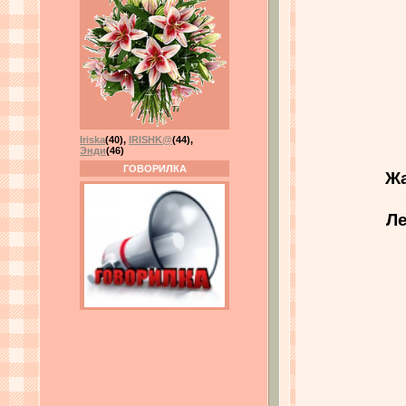
Iriska
(40)
,
IRISHK@
(44)
,
Энди
(46)
ГОВОРИЛКА
Жа
Ле