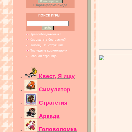
Войти через uID
Старая форма входа
ПОИСК ИГРЫ
Правообладателям !
Как скачать бесплатно?
Помощь! Инструкции!
Последние комментарии
Главная страница
Квест, Я ищу
Симулятор
Стратегия
Аркада
Головоломка