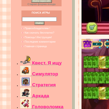
Войти через uID
Старая форма входа
ПОИСК ИГРЫ
Правообладателям !
Как скачать бесплатно?
Помощь! Инструкции!
Последние комментарии
Главная страница
Квест, Я ищу
Симулятор
Стратегия
Аркада
Головоломка