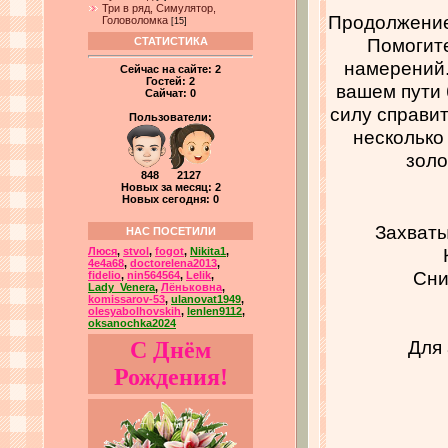
Три в ряд, Симулятор,
Продолжение 
Головоломка
[15]
Помогите
СТАТИСТИКА
намерений.
Сейчас на сайте:
2
Гостей:
2
вашем пути 
Сайчат:
0
силу справит
Пользователи:
несколько
золо
848 2127
Новых за месяц: 2
Новых сегодня: 0
Захваты
НАС ПОСЕТИЛИ
Люся
,
stvol
,
fogot
,
Nikita1
,
4e4a68
,
doctorelena2013
,
Сни
fidelio
,
nin564564
,
Lelik
,
Lady_Venera
,
Лёньковна
,
komissarov-53
,
ulanovat1949
,
olesyabolhovskih
,
lenlen9112
,
oksanochka2024
Для 
С Днём
Рождения!