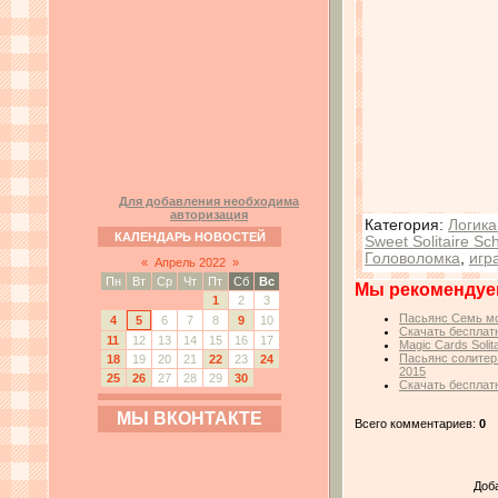
Для добавления необходима
авторизация
Категория
:
Логика
КАЛЕНДАРЬ НОВОСТЕЙ
Sweet Solitaire Sc
Головоломка
,
игр
«
Апрель 2022
»
Пн
Вт
Ср
Чт
Пт
Сб
Вс
Мы рекомендуе
1
2
3
Пасьянс Семь мор
4
5
6
7
8
9
10
Скачать бесплатн
11
12
13
14
15
16
17
Magic Cards Soli
Пасьянс солитер:
18
19
20
21
22
23
24
2015
25
26
27
28
29
30
Скачать бесплатн
МЫ ВКОНТАКТЕ
Всего комментариев:
0
Доб