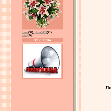
Lana
(32)
,
Ната5639
(71)
,
Last
(34)
ГОВОРИЛКА
Ле