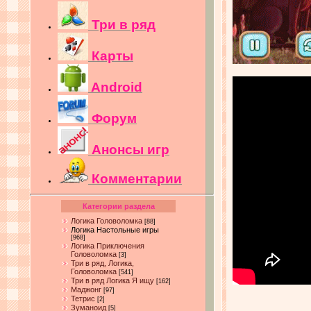
Три в ряд
Карты
Android
Форум
Анонсы игр
Комментарии
Категории раздела
Логика Головоломка
[88]
Логика Настольные игры
[968]
Логика Приключения
Головоломка
[3]
Три в ряд, Логика,
Головоломка
[541]
Три в ряд Логика Я ищу
[162]
Маджонг
[97]
Тетрис
[2]
Зуманоид
[5]