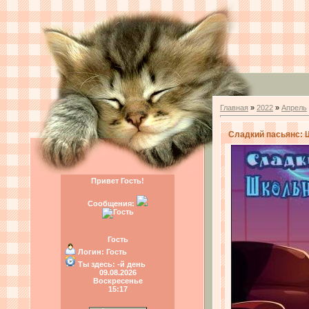
Главная
»
2022
»
Апрель
Сладкий пасьянс: Ш
Привет Гость!
Сообщения:
Гость
Логин:
Гость
Ты здесь:
-й день
09.08.2026
Воскресенье
15:17