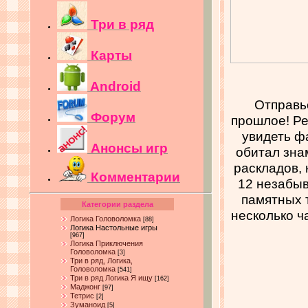
Три в ряд
Карты
Android
Отправь
Форум
прошлое! Ре
увидеть ф
Анонсы игр
обитал зна
раскладов,
Комментарии
12 незабы
памятных 
Категории раздела
несколько ч
Логика Головоломка
[88]
Логика Настольные игры
[967]
Логика Приключения
Головоломка
[3]
Три в ряд, Логика,
Головоломка
[541]
Три в ряд Логика Я ищу
[162]
Маджонг
[97]
Тетрис
[2]
Зуманоид
[5]