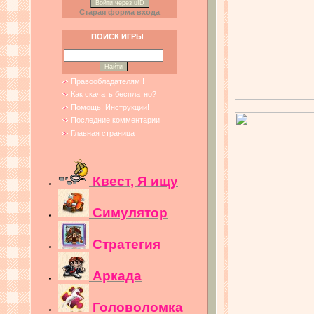
Войти через uID
Старая форма входа
ПОИСК ИГРЫ
Правообладателям !
Как скачать бесплатно?
Помощь! Инструкции!
Последние комментарии
Главная страница
Квест, Я ищу
Симулятор
Стратегия
Аркада
Головоломка