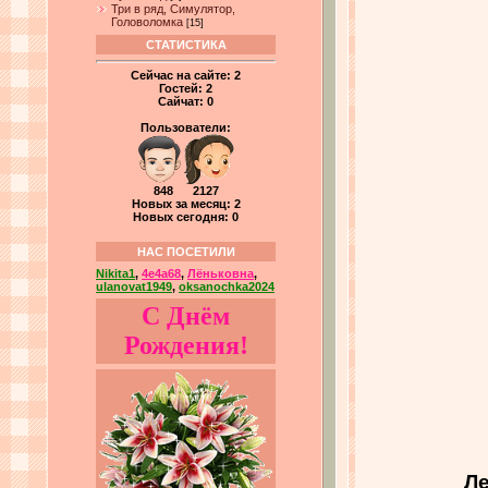
Три в ряд, Симулятор,
Головоломка
[15]
СТАТИСТИКА
Сейчас на сайте:
2
Гостей:
2
Сайчат:
0
Пользователи:
848 2127
Новых за месяц: 2
Новых сегодня: 0
НАС ПОСЕТИЛИ
Nikita1
,
4e4a68
,
Лёньковна
,
ulanovat1949
,
oksanochka2024
С Днём
Рождения!
Ле