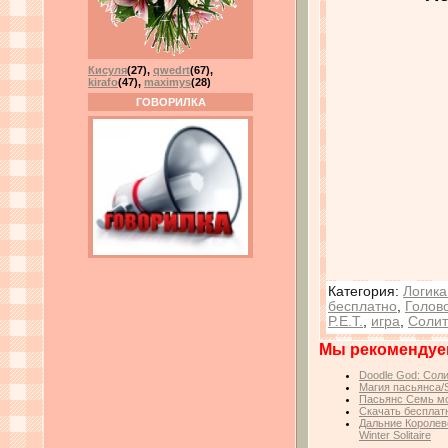
Кисуля
(27)
,
qwedrt
(67)
,
kirafo
(47)
,
maximys
(28)
ГОВОРИЛКА
Категория
:
Логика
бесплатно
,
Голов
P.E.T.
,
игра
,
Солит
Мы рекомендуе
Doodle God: Солит
Магия пасьянса/So
Пасьянс Семь мор
Скачать бесплатн
Дальние Королевс
Winter Solitaire