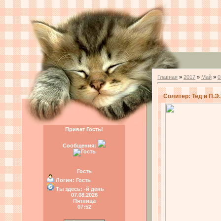
Главная
»
2017
»
Май
»
0
Солитер: Тед и П.Э.Т.
Привет Гость!
Сообщения:
Гость
Логин:
Гость
Ты здесь:
-й день
07.08.2026
Пятница
07:52