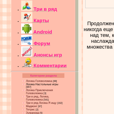
Три в ряд
Карты
Продолжени
никогда еще
Android
над тем, 
наслажда
Форум
множества 
Анонсы игр
Комментарии
Категории раздела
Логика Головоломка
[88]
Логика Настольные игры
[967]
Логика Приключения
Головоломка
[3]
Три в ряд, Логика,
Головоломка
[541]
Три в ряд Логика Я ищу
[162]
Маджонг
[97]
Тетрис
[2]
Зуманоид
[5]