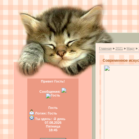
Главная
»
2021
»
Март
»
Современное искусс
Привет Гость!
Сообщения:
Гость
Логин:
Гость
Ты здесь:
-й день
07.08.2026
Пятница
18:45