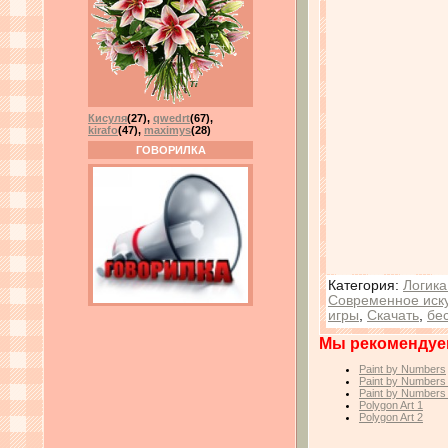
Кисуля
(27)
,
qwedrt
(67)
,
kirafo
(47)
,
maximys
(28)
ГОВОРИЛКА
Категория
:
Логика
Современное иску
игры
,
Скачать
,
бе
Мы рекомендуе
Paint by Numbers
Paint by Numbers
Paint by Numbers
Polygon Art 1
Polygon Art 2