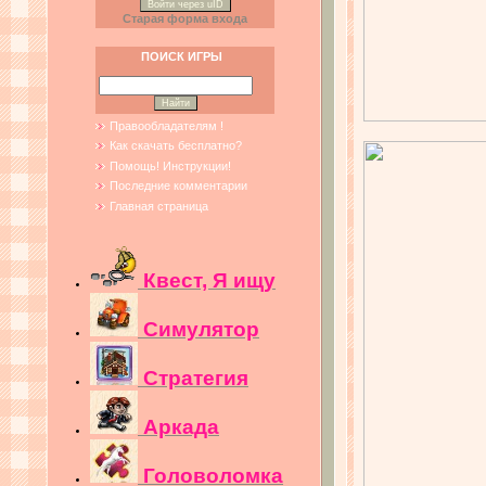
Войти через uID
Старая форма входа
ПОИСК ИГРЫ
Правообладателям !
Как скачать бесплатно?
Помощь! Инструкции!
Последние комментарии
Главная страница
Квест, Я ищу
Симулятор
Стратегия
Аркада
Головоломка