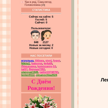
Три в ряд, Симулятор,
Головоломка
[15]
СТАТИСТИКА
Сейчас на сайте:
5
Гостей:
5
Сайчат:
0
Пользователи:
848 2127
Новых за месяц: 2
Новых сегодня: 0
НАС ПОСЕТИЛИ
игрулька
,
Akbara
,
stvol
,
fogot
,
Nikita1
,
babusya
,
4e4a68
,
Лёньковна
,
komissarov-53
,
tat57
,
Веруша7282
,
ulanovat1949
,
radist19748783
,
lenlen9112
,
oksanochka2024
Ле
С Днём
Рождения!