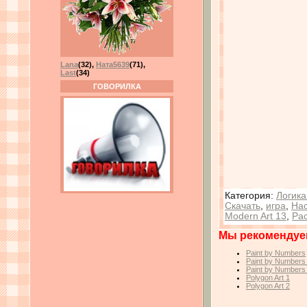
Lana
(32)
,
Ната5639
(71)
,
Last
(34)
ГОВОРИЛКА
Категория
:
Логика
Скачать
,
игра
,
Нас
Modern Art 13
,
Ра
Мы рекомендуе
Paint by Numbers
Paint by Numbers
Paint by Numbers
Polygon Art 1
Polygon Art 2