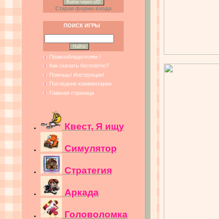
Войти через uID
Старая форма входа
ПОИСК ИГРЫ
Правообладателям !
Как скачать бесплатно?
Помощь! Инструкции!
Последние комментарии
Главная страница
Квест, Я ищу
Симулятор
Стратегия
Аркада
Головоломка