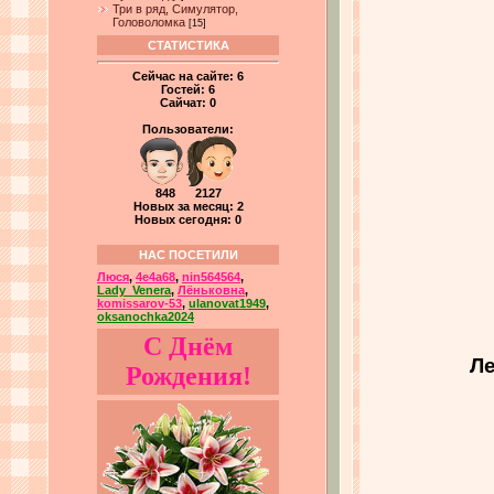
Три в ряд, Симулятор,
Головоломка
[15]
СТАТИСТИКА
Сейчас на сайте:
6
Гостей:
6
Сайчат:
0
Пользователи:
848 2127
Новых за месяц: 2
Новых сегодня: 0
НАС ПОСЕТИЛИ
Люся
,
4e4a68
,
nin564564
,
Lady_Venera
,
Лёньковна
,
komissarov-53
,
ulanovat1949
,
oksanochka2024
С Днём
Ле
Рождения!