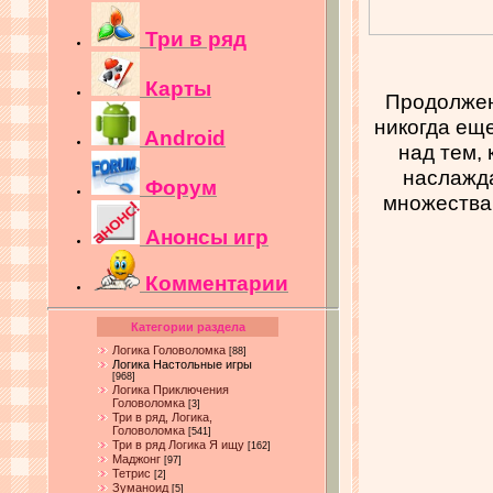
Три в ряд
Карты
Продолжен
никогда ещ
Android
над тем, 
наслажда
Форум
множества
Анонсы игр
Комментарии
Категории раздела
Логика Головоломка
[88]
Логика Настольные игры
[968]
Логика Приключения
Головоломка
[3]
Три в ряд, Логика,
Головоломка
[541]
Три в ряд Логика Я ищу
[162]
Маджонг
[97]
Тетрис
[2]
Зуманоид
[5]