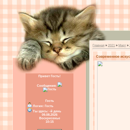
Главная
»
2021
»
Март
»
Современное искусс
Привет Гость!
Сообщения:
Гость
Логин:
Гость
Ты здесь:
-й день
09.08.2026
Воскресенье
10:15