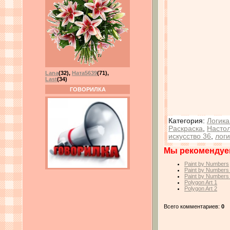
Lana
(32)
,
Ната5639
(71)
,
Last
(34)
ГОВОРИЛКА
Категория
:
Логика
Раскраска
,
Насто
искусство 36
,
логи
Мы рекомендуе
Paint by Numbers
Paint by Numbers
Paint by Numbers
Polygon Art 1
Polygon Art 2
Всего комментариев:
0