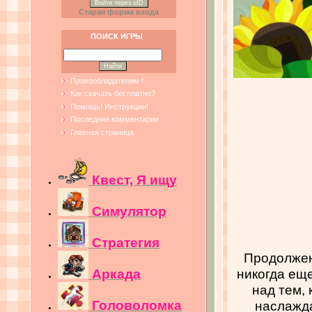
Войти через uID
Старая форма входа
ПОИСК ИГРЫ
Правообладателям !
Как скачать бесплатно?
Помощь! Инструкции!
Последние комментарии
Главная страница
Квест, Я ищу
Симулятор
Стратегия
Продолжен
никогда ещ
Аркада
над тем, 
Головоломка
наслажда