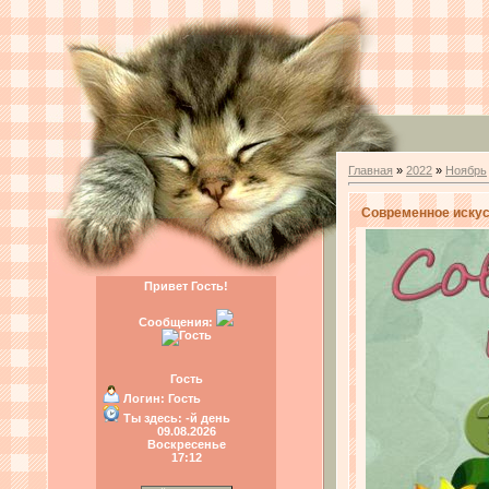
Главная
»
2022
»
Ноябрь
Современное искусс
Привет Гость!
Сообщения:
Гость
Логин:
Гость
Ты здесь:
-й день
09.08.2026
Воскресенье
17:12