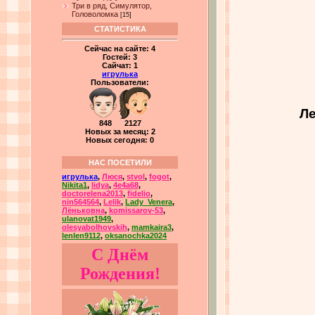
Три в ряд, Симулятор,
Головоломка
[15]
СТАТИСТИКА
Сейчас на сайте:
4
Гостей:
3
Сайчат:
1
игрулька
Пользователи:
Ле
848 2127
Новых за месяц: 2
Новых сегодня: 0
НАС ПОСЕТИЛИ
игрулька
,
Люся
,
stvol
,
fogot
,
Nikita1
,
lidya
,
4e4a68
,
doctorelena2013
,
fidelio
,
nin564564
,
Lelik
,
Lady_Venera
,
Лёньковна
,
komissarov-53
,
ulanovat1949
,
olesyabolhovskih
,
mamkaira3
,
lenlen9112
,
oksanochka2024
С Днём
Рождения!