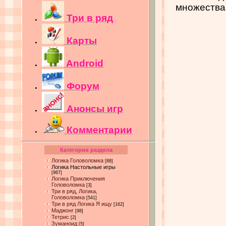
множества
Три в ряд
Карты
Android
Форум
Анонсы игр
Комментарии
Категории раздела
Логика Головоломка
[88]
Логика Настольные игры
[967]
Логика Приключения
Головоломка
[3]
Три в ряд, Логика,
Головоломка
[541]
Три в ряд Логика Я ищу
[162]
Маджонг
[98]
Тетрис
[2]
Зуманоид
[5]