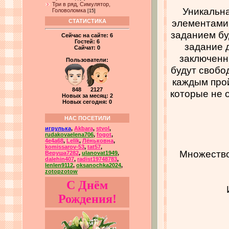
Три в ряд, Симулятор,
Уникальна
Головоломка
[15]
элементами,
СТАТИСТИКА
заданием бу
Сейчас на сайте:
6
Гостей:
6
задание 
Сайчат:
0
заключенны
Пользователи:
будут свобо
каждым прой
848 2127
которые не 
Новых за месяц: 2
Новых сегодня: 0
НАС ПОСЕТИЛИ
игрулька
,
Akbara
,
stvol
,
rudakovaelena706
,
fogot
,
4e4a68
,
Lelik
,
Лёньковна
,
komissarov-53
,
tat57
,
Множество
Веруша7282
,
ulanovat1949
,
dalehin407
,
radist19748783
,
lenlen9112
,
oksanochka2024
,
zotopzotow
С Днём
Рождения!