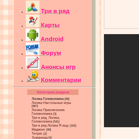
Три в ряд
Карты
Android
Форум
Анонсы игр
Комментарии
Категории раздела
Логика Головоломка
[88]
Логика Настольные игры
[967]
Логика Приключения
Головоломка
[3]
Три в ряд, Логика,
Головоломка
[541]
Три в ряд Логика Я ищу
[162]
Маджонг
[99]
Тетрис
[2]
Зуманоид
[5]