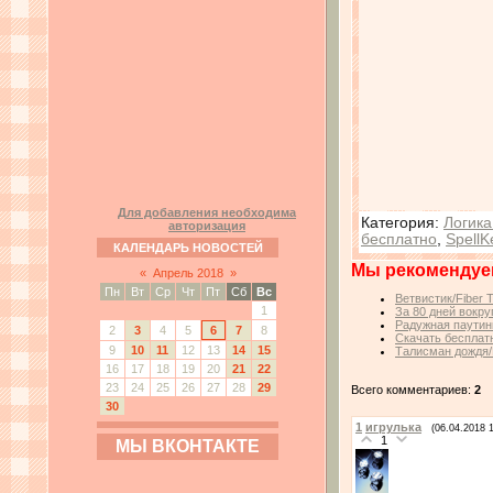
Для добавления необходима
Категория
:
Логика
авторизация
бесплатно
,
SpellK
КАЛЕНДАРЬ НОВОСТЕЙ
Мы рекомендуе
«
Апрель 2018
»
Пн
Вт
Ср
Чт
Пт
Сб
Вс
Ветвистик/Fiber 
1
За 80 дней вокру
Радужная паутин
2
3
4
5
6
7
8
Скачать бесплатн
9
10
11
12
13
14
15
Талисман дождя/
16
17
18
19
20
21
22
23
24
25
26
27
28
29
Всего комментариев:
2
30
1
игрулька
(06.04.2018 
1
МЫ ВКОНТАКТЕ