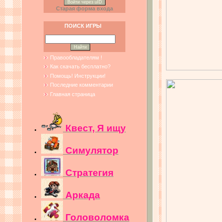
Войти через uID
Старая форма входа
ПОИСК ИГРЫ
Правообладателям !
Как скачать бесплатно?
Помощь! Инструкции!
Последние комментарии
Главная страница
Квест, Я ищу
Симулятор
Стратегия
Аркада
Головоломка