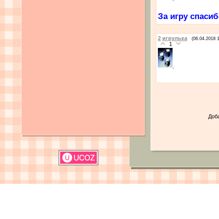
За игру спасиб
2
игрулька
(06.04.2018 
1
Доб