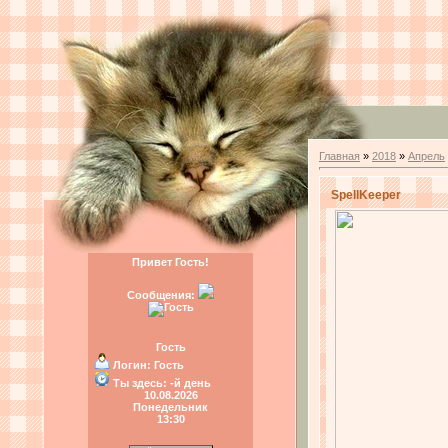
Главная
»
2018
»
Апрель
SpellKeeper
Привет Гость!
Сообщения:
Гость
Логин:
Гость
Ты здесь:
-й день
10.08.2026
Понедельник
13:30