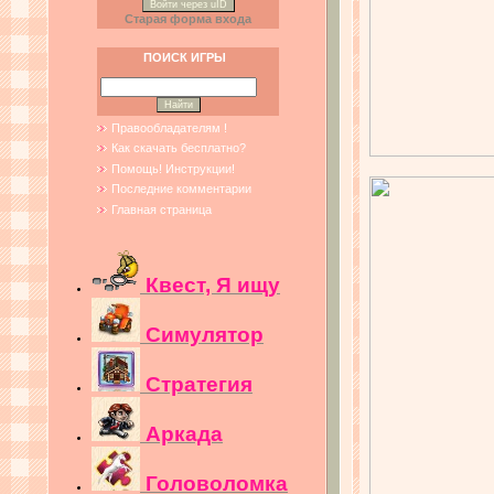
Войти через uID
Старая форма входа
ПОИСК ИГРЫ
Правообладателям !
Как скачать бесплатно?
Помощь! Инструкции!
Последние комментарии
Главная страница
Квест, Я ищу
Симулятор
Стратегия
Аркада
Головоломка