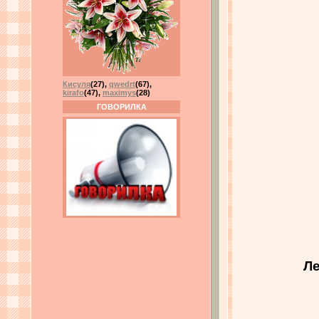
Кисуля
(27)
,
qwedrt
(67)
,
kirafo
(47)
,
maximys
(28)
ГОВОРИЛКА
Ле