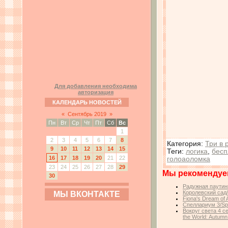
Для добавления необходима
авторизация
КАЛЕНДАРЬ НОВОСТЕЙ
«
Сентябрь 2019
»
Пн
Вт
Ср
Чт
Пт
Сб
Вс
1
2
3
4
5
6
7
8
Категория
:
Три в 
9
10
11
12
13
14
15
Теги
:
логика
,
бесп
16
17
18
19
20
21
22
голоаоломка
23
24
25
26
27
28
29
Мы рекомендуе
30
Радужная паутин
Королевский сад
МЫ ВКОНТАКТЕ
Fiona's Dream of
Спеллариум 3/Spe
Вокруг света 4 с
the World: Autumn