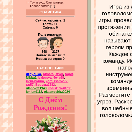
Три в ряд, Симулятор,
Игра из
Головоломка
[15]
головоломо
СТАТИСТИКА
игры, прове
Сейчас на сайте:
1
Гостей:
1
протяжении 
Сайчат:
0
обитател
Пользователи:
называют 
героям п
848 2127
Каждое 
Новых за месяц: 2
Новых сегодня: 0
команду. И
напо
НАС ПОСЕТИЛИ
инструмен
игрулька
,
Akbara
,
stvol
,
fogot
,
Nikita1
,
babusya
,
4e4a68
,
команде
Лёньковна
,
komissarov-53
,
tat57
,
Веруша7282
,
временны
ulanovat1949
,
radist19748783
,
lenlen9112
,
oksanochka2024
Разместите 
С Днём
угроз. Раскр
Рождения!
волшебные 
головоломки