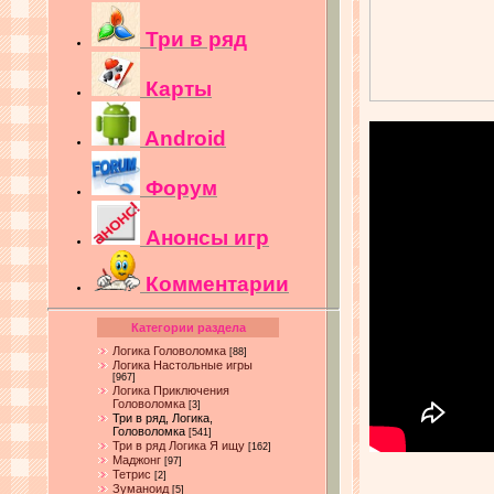
Три в ряд
Карты
Android
Форум
Анонсы игр
Комментарии
Категории раздела
Логика Головоломка
[88]
Логика Настольные игры
[967]
Логика Приключения
Головоломка
[3]
Три в ряд, Логика,
Головоломка
[541]
Три в ряд Логика Я ищу
[162]
Маджонг
[97]
Тетрис
[2]
Зуманоид
[5]