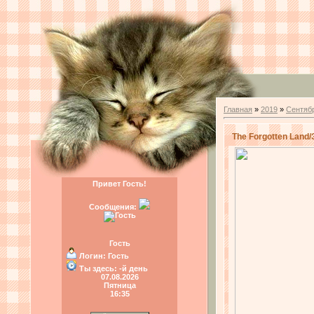
Главная
»
2019
»
Сентяб
The Forgotten Land
Привет Гость!
Сообщения:
Гость
Логин:
Гость
Ты здесь:
-й день
07.08.2026
Пятница
16:35