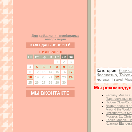
Для добавления необходима
авторизация
КАЛЕНДАРЬ НОВОСТЕЙ
«
Июнь 2018
»
Пн
Вт
Ср
Чт
Пт
Сб
Вс
1
2
3
4
5
6
7
8
9
10
Категория
:
Логика
11
12
13
14
15
16
17
бесплатно
,
Tokyo 
18
19
20
21
22
23
24
логика
,
Travel Mos
25
26
27
28
29
30
Мы рекомендуе
МЫ ВКОНТАКТЕ
Fantasy Mosaics 1
Параллельные в
Hidden Clues/Ск
Вокруг света 4 с
Around the World:
Путешествия Моза
Mosaics 11: Chris
Fables Mosaic: Li
Красная Шапочк