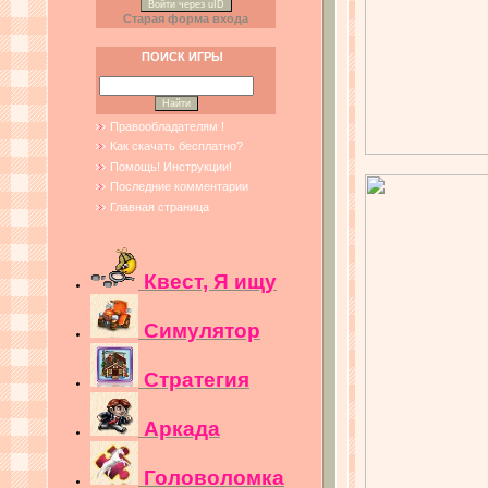
Войти через uID
Старая форма входа
ПОИСК ИГРЫ
Правообладателям !
Как скачать бесплатно?
Помощь! Инструкции!
Последние комментарии
Главная страница
Квест, Я ищу
Симулятор
Стратегия
Аркада
Головоломка