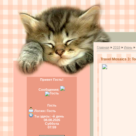
Главная
»
2018
»
Июнь
»
Travel Mosaics 3: T
Привет Гость!
Сообщения:
Гость
Логин:
Гость
Ты здесь:
-й день
08.08.2026
Суббота
07:59