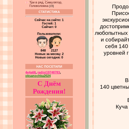
Три в ряд, Симулятор,
Продол
Головоломка
[15]
Присое
СТАТИСТИКА
экскурсио
Сейчас на сайте:
1
Гостей:
1
достоприм
Сайчат:
0
любопытных 
Пользователи:
и собирайт
себя 140
848 2127
уровней 
Новых за месяц: 2
Новых сегодня: 0
НАС ПОСЕТИЛИ
4e4a68
,
radist19748783
,
oksanochka2024
В
С Днём
140 цветн
Рождения!
Куча