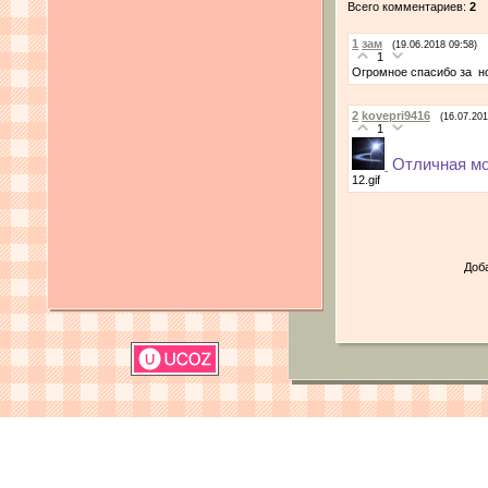
Всего комментариев:
2
1
зам
(19.06.2018 09:58)
1
Огромное спасибо за н
2
kovepri9416
(16.07.201
1
Отличная мо
12.gif
Доб