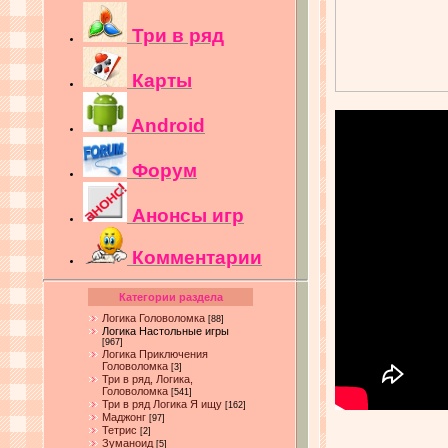
Три в ряд
Карты
Android
Форум
Анонсы игр
Комментарии
Категории раздела
Логика Головоломка
[88]
Логика Настольные игры
[967]
Логика Приключения
Головоломка
[3]
Три в ряд, Логика,
Головоломка
[541]
Три в ряд Логика Я ищу
[162]
Маджонг
[97]
Тетрис
[2]
Зуманоид
[5]