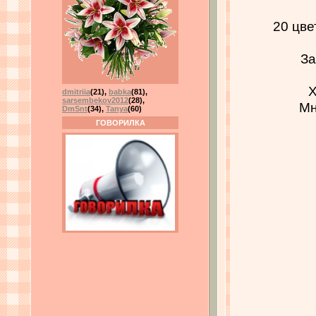
20 цве
За
Х
dmitriia
(21)
,
babka
(81)
,
sarsembekov2012
(28)
,
Мн
DmSnt
(34)
,
Tanya
(60)
ГОВОРИЛКА