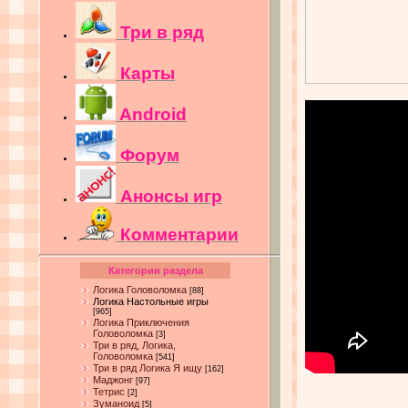
Три в ряд
Карты
Android
Форум
Анонсы игр
Комментарии
Категории раздела
Логика Головоломка
[88]
Логика Настольные игры
[965]
Логика Приключения
Головоломка
[3]
Три в ряд, Логика,
Головоломка
[541]
Три в ряд Логика Я ищу
[162]
Маджонг
[97]
Тетрис
[2]
Зуманоид
[5]