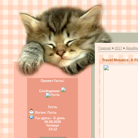
Главная
»
2017
»
Декабр
Travel Mosaics: A Pa
Привет Гость!
Сообщения:
Гость
Логин:
Гость
Ты здесь:
-й день
06.08.2026
Четверг
13:12