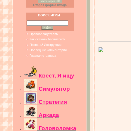
Войти через uID
Старая форма входа
ПОИСК ИГРЫ
Правообладателям !
Как скачать бесплатно?
Помощь! Инструкции!
Последние комментарии
Главная страница
Квест, Я ищу
Симулятор
Стратегия
Аркада
Головоломка