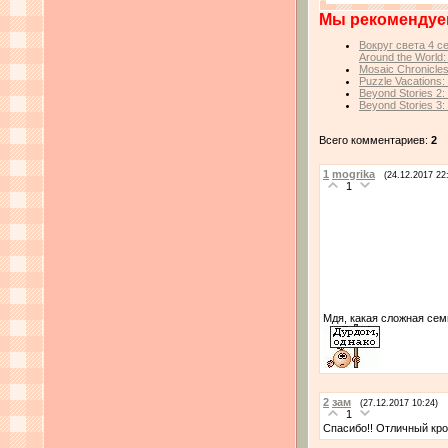
Мы рекомендуе
Вокруг света 4 с
Around the World:
Mosaic Chronicle
Puzzle Vacations: 
Beyond Stories 2
Beyond Stories 3:
Всего комментариев:
2
1
mogrika
(24.12.2017 22
1
Мдя, какая сложная сем
2
зам
(27.12.2017 10:24)
1
Спасибо!! Отличный кро