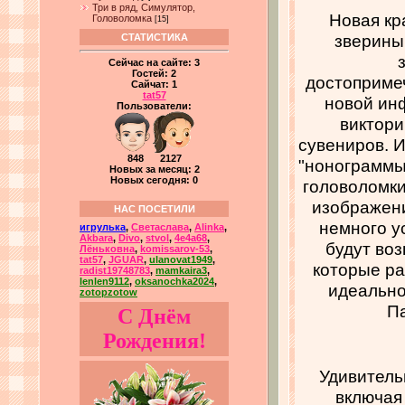
Три в ряд, Симулятор,
Новая кр
Головоломка
[15]
зверины
СТАТИСТИКА
Сейчас на сайте:
3
Гостей:
2
достоприме
Сайчат:
1
tat57
новой ин
Пользователи:
виктори
сувениров. И
848 2127
"нонограммы"
Новых за месяц: 2
Новых сегодня: 0
головоломки
изображени
НАС ПОСЕТИЛИ
немного у
игрулька
,
Светаслава
,
Alinka
,
Akbara
,
Divo
,
stvol
,
4e4a68
,
будут во
Лёньковна
,
komissarov-53
,
tat57
,
JGUAR
,
ulanovat1949
,
которые ра
radist19748783
,
mamkaira3
,
lenlen9112
,
oksanochka2024
,
идеально
zotopzotow
П
С Днём
Рождения!
Удивитель
включая