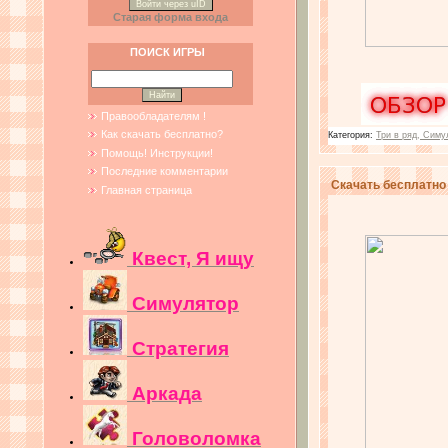
Войти через uID
Старая форма входа
ПОИСК ИГРЫ
Правообладателям !
Как скачать бесплатно?
Категория:
Три в ряд, Симу
Помощь! Инструкции!
Последние комментарии
Скачать бесплатно и
Главная страница
Квест, Я ищу
Симулятор
Стратегия
Аркада
Головоломка