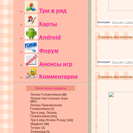
Три в ряд
Карты
Категория:
Три в ряд, Симу
Android
Скачать бесплатно 
Форум
Категория:
Три в ряд, Симу
Анонсы игр
Комментарии
Скачать бесплатно 
Категории раздела
Логика Головоломка
[88]
Логика Настольные игры
[967]
Логика Приключения
Головоломка
[3]
Три в ряд, Логика,
Головоломка
[541]
Три в ряд Логика Я ищу
[162]
Маджонг
[99]
Тетрис
[2]
Зуманоид
[5]