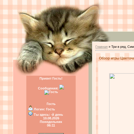
Главная
»
Три в ряд, Си
Обзор игры Цветочн
Привет Гость!
Сообщения:
Гость
Логин:
Гость
Ты здесь:
-й день
10.08.2026
Понедельник
06:11