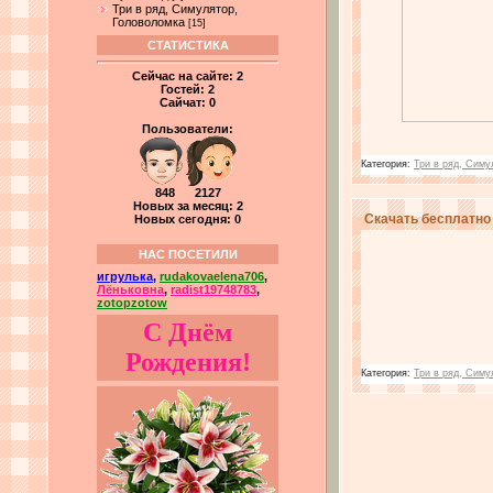
Три в ряд, Симулятор,
Головоломка
[15]
СТАТИСТИКА
Сейчас на сайте:
2
Гостей:
2
Сайчат:
0
Пользователи:
Категория:
Три в ряд, Симу
848 2127
Новых за месяц: 2
Скачать бесплатно
Новых сегодня: 0
НАС ПОСЕТИЛИ
игрулька
,
rudakovaelena706
,
Лёньковна
,
radist19748783
,
zotopzotow
С Днём
Рождения!
Категория:
Три в ряд, Симу