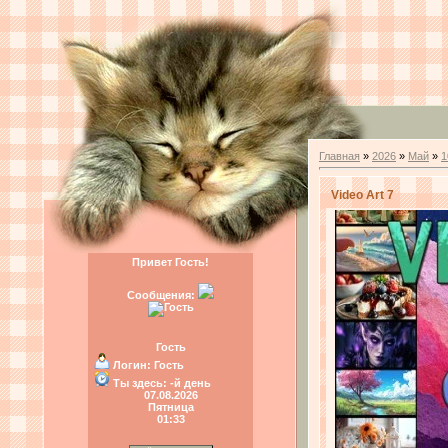
Главная
»
2026
»
Май
»
1
Video Art 7
Привет Гость!
Сообщения:
Гость
Логин:
Гость
Ты здесь:
-й день
07.08.2026
Пятница
01:33