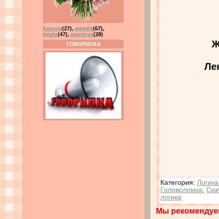
Кисуля
(27)
,
qwedrt
(67)
,
kirafo
(47)
,
maximys
(28)
Ж
ГОВОРИЛКА
Ле
Категория
:
Логика
Головоломка
,
Ска
логика
Мы рекомендуе