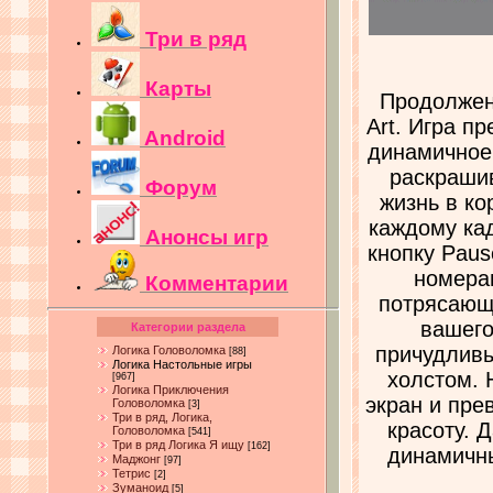
Три в ряд
Карты
Продолжен
Art. Игра п
Android
динамичное
раскраши
Форум
жизнь в ко
каждому кад
Анонсы игр
кнопку Paus
номера
Комментарии
потрясающи
вашего
Категории раздела
причудливы
Логика Головоломка
[88]
Логика Настольные игры
холстом. 
[967]
Логика Приключения
экран и пре
Головоломка
[3]
Три в ряд, Логика,
красоту. 
Головоломка
[541]
Три в ряд Логика Я ищу
[162]
динамичны
Маджонг
[97]
Тетрис
[2]
Зуманоид
[5]