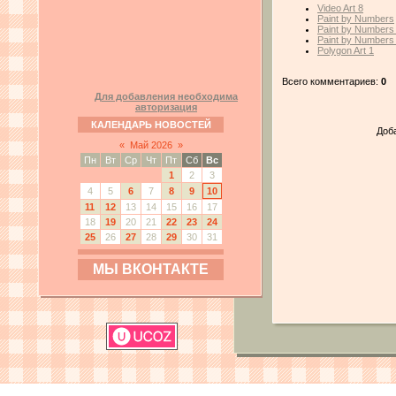
Video Art 8
Paint by Numbers
Paint by Numbers
Paint by Numbers
Polygon Art 1
Всего комментариев:
0
Для добавления необходима
авторизация
КАЛЕНДАРЬ НОВОСТЕЙ
Доб
«
Май 2026
»
Пн
Вт
Ср
Чт
Пт
Сб
Вс
1
2
3
4
5
6
7
8
9
10
11
12
13
14
15
16
17
18
19
20
21
22
23
24
25
26
27
28
29
30
31
МЫ ВКОНТАКТЕ