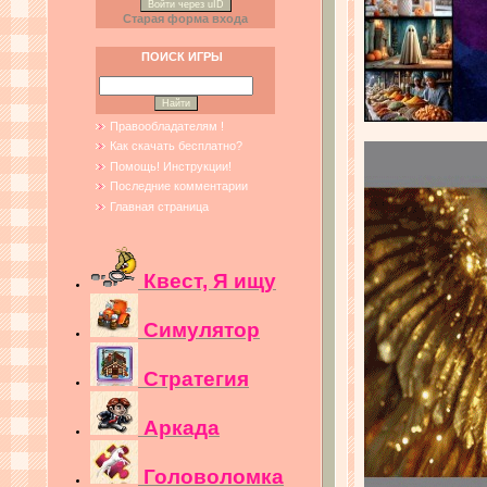
Войти через uID
Старая форма входа
ПОИСК ИГРЫ
Правообладателям !
Как скачать бесплатно?
Помощь! Инструкции!
Последние комментарии
Главная страница
Квест, Я ищу
Симулятор
Стратегия
Аркада
Головоломка