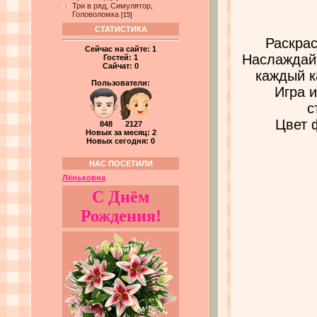
Три в ряд, Симулятор,
Головоломка
[15]
СТАТИСТИКА
Раскра
Сейчас на сайте:
1
Наслаждайт
Гостей:
1
Сайчат:
0
каждый к
Пользователи:
Игра 
с
Цвет 
848 2127
Новых за месяц: 2
Новых сегодня: 0
НАС ПОСЕТИЛИ
Лёньковна
С Днём
Рождения!