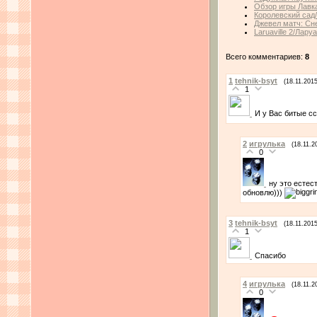
Обзор игры Лавк
Королевский сад
Джевел матч: Сн
Laruaville 2/Лару
Всего комментариев:
8
1
tehnik-bsyt
(18.11.201
1
И у Вас битые сс
2
игрулька
(18.11.2
0
ну это естес
обновлю)))
3
tehnik-bsyt
(18.11.201
1
Спасибо
4
игрулька
(18.11.2
0