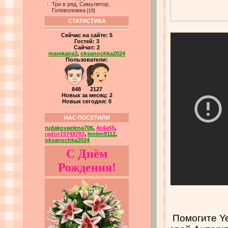
Три в ряд, Симулятор,
Головоломка
[15]
СТАТИСТИКА
Сейчас на сайте:
5
Гостей:
3
Сайчат:
2
mamkaira3
,
oksanochka2024
Пользователи:
848 2127
Новых за месяц: 2
Новых сегодня: 0
НАС ПОСЕТИЛИ
rudakovaelena706
,
4e4a68
,
radist19748783
,
lenlen9112
,
oksanochka2024
С Днём
Рождения!
Помогите Ye