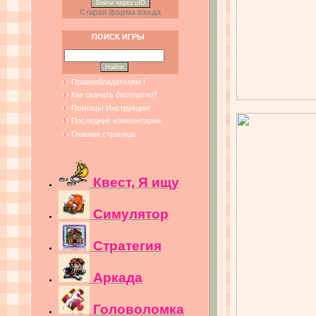
Войти через uID
Старая форма входа
ПОИСК ИГРЫ
Правообладателям !
Как скачать бесплатно?
Помощь! Инструкции!
Последние комментарии
Главная страница
Квест, Я ищу
Симулятор
Стратегия
Аркада
Головоломка