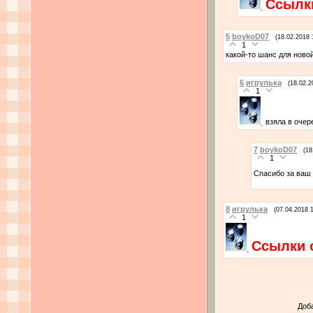
Ссылк
5
boykoD07
(18.02.2018 
1
какой-то шанс для ново
6
игрулька
(18.02.2
1
взяла в очере
7
boykoD07
(18
1
Спасибо за ваш
8
игрулька
(07.04.2018 
1
Ссылки 
Доб