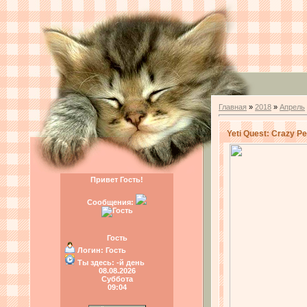
Главная
»
2018
»
Апрель
Yeti Quest: Crazy 
Привет Гость!
Сообщения:
Гость
Логин:
Гость
Ты здесь:
-й день
08.08.2026
Суббота
09:04