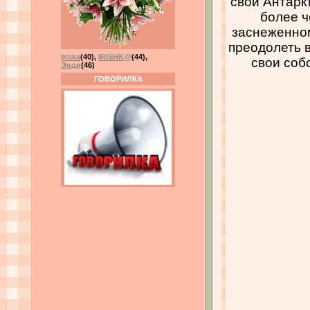
свой Антарк
более ч
заснеженном
преодолеть в
Iriska
(40)
,
IRISHK@
(44)
,
свои соб
Энди
(46)
ГОВОРИЛКА