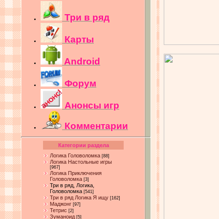
Три в ряд
Карты
Android
Форум
Анонсы игр
Комментарии
Категории раздела
Логика Головоломка
[88]
Логика Настольные игры
[967]
Логика Приключения
Головоломка
[3]
Три в ряд, Логика,
Головоломка
[541]
Три в ряд Логика Я ищу
[162]
Маджонг
[97]
Тетрис
[2]
Зуманоид
[5]