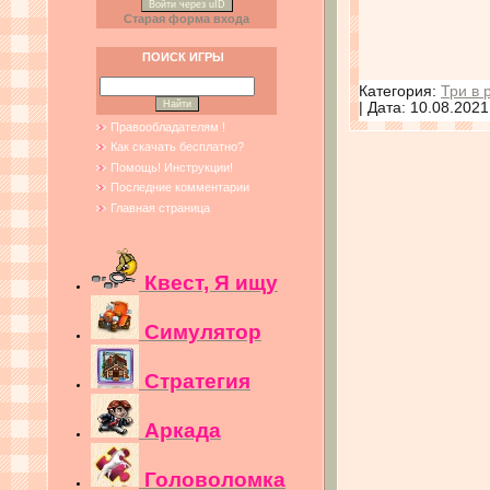
Войти через uID
Старая форма входа
ПОИСК ИГРЫ
Категория:
Три в 
| Дата:
10.08.2021
Правообладателям !
Как скачать бесплатно?
Помощь! Инструкции!
Последние комментарии
Главная страница
Квест, Я ищу
Симулятор
Стратегия
Аркада
Головоломка