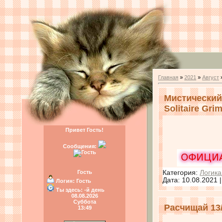
Главная
»
2021
»
Август
Мистический 
Solitaire Gri
Привет Гость!
Сообщения:
Категория:
Логика
Гость
Дата:
10.08.2021
Логин:
Гость
Ты здесь:
-й день
08.08.2026
Суббота
Расчищай 13/C
13:49