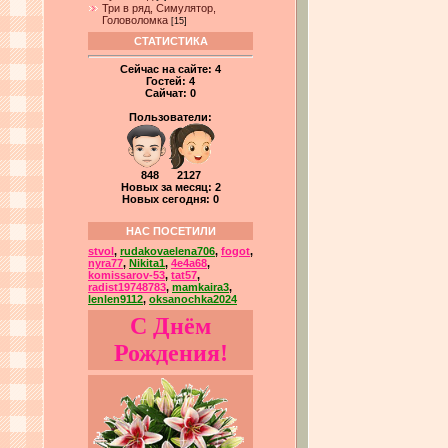
Три в ряд, Симулятор,
Головоломка
[15]
СТАТИСТИКА
Сейчас на сайте:
4
Гостей:
4
Сайчат:
0
Пользователи:
848 2127
Новых за месяц: 2
Новых сегодня: 0
НАС ПОСЕТИЛИ
stvol
,
rudakovaelena706
,
fogot
,
nyra77
,
Nikita1
,
4e4a68
,
komissarov-53
,
tat57
,
radist19748783
,
mamkaira3
,
lenlen9112
,
oksanochka2024
С Днём
Рождения!