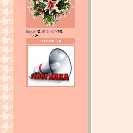
Iriska
(40)
,
IRISHK@
(44)
,
Энди
(46)
ГОВОРИЛКА