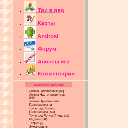
Три в ряд
Карты
Android
Форум
Анонсы игр
Комментарии
Категории раздела
Логика Головоломка
[88]
Логика Настольные игры
[967]
Логика Приключения
Головоломка
[3]
Три в ряд, Логика,
Головоломка
[541]
Три в ряд Логика Я ищу
[162]
Маджонг
[97]
Тетрис
[2]
Зуманоид
[5]